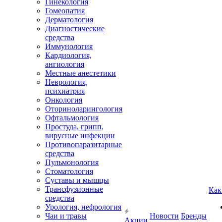
Гинекология
Гомеопатия
Дерматология
Диагностические
средства
Иммунология
Кардиология,
ангиология
Местные анестетики
Неврология,
психиатрия
Онкология
Оториноларингология
Офтальмология
Простуда, грипп,
вирусные инфекции
Противопаразитарные
средства
Пульмонология
Стоматология
Суставы и мышцы
Трансфузионные
Как
средства
Урология, нефрология
Чаи и травы
Новости
Бренды
Акции