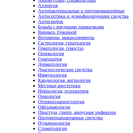
Анальгетики, спазмолитики
Аллергия
Антибактериальные и противомикробные
Антисептики и дезинфицирующие средства
Антигрибок
Борьба с вредными привычками
Варикоз. Геморрой
Витамины, микроэлементы
Гастрология, гепатология
Гематология, гемостаз
Гинекология
Гомеопатия
Дерматология
Диагностические средства
Иммунология
Кардиология, ангиология
Местные анестетики
Неврология, психиатрия
Онкология
Оториноларингология
Офтальмология
Простуда, грипп, вирусные инфекции
Противопаразитарные средства
Пульмонология
Стоматология