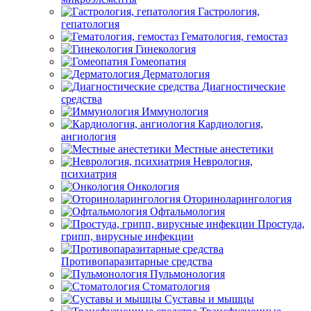
Гастрология,
гепатология
Гематология, гемостаз
Гинекология
Гомеопатия
Дерматология
Диагностические
средства
Иммунология
Кардиология,
ангиология
Местные анестетики
Неврология,
психиатрия
Онкология
Оториноларингология
Офтальмология
Простуда,
грипп, вирусные инфекции
Противопаразитарные средства
Пульмонология
Стоматология
Суставы и мышцы