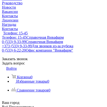
Руководство
Новости
Вакансии
Контакты
Лицензии
Награды
Контакты
Телефон: 15-45
Телефон: 15-45
Справочная Вивафарм
0 (533) 9-33-99
Справочная Вивафарм
+373 (533) 9-33-99
Для звонков из-за рубежа
0 (533) 6-22-20
Офис компании "Вивафарм"
Заказать звонок
Задать вопрос
Войти
Корзина
0
Избранные товары
0
Сравнение товаров
0
Ваш город
Всё Приднестровье