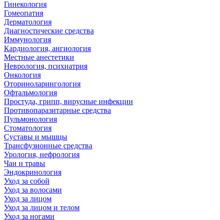
Гинекология
Гомеопатия
Дерматология
Диагностические средства
Иммунология
Кардиология, ангиология
Местные анестетики
Неврология, психиатрия
Онкология
Оториноларингология
Офтальмология
Простуда, грипп, вирусные инфекции
Противопаразитарные средства
Пульмонология
Стоматология
Суставы и мышцы
Трансфузионные средства
Урология, нефрология
Чаи и травы
Эндокринология
Уход за собой
Уход за волосами
Уход за лицом
Уход за лицом и телом
Уход за ногами