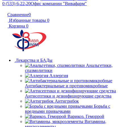
0 (533) 6-22-20
Офис компании "Вивафарм"
Сравнение
0
Избранные товары
0
Корзина
0
Лекарства и БАДы
Анальгетики,
спазмолитики
Аллергия
Антибактериальные и противомикробные
Антисептики и дезинфицирующие средства
Антигрибок
Борьба с
вредными привычками
Варикоз. Геморрой
Витамины,
микроэлементы