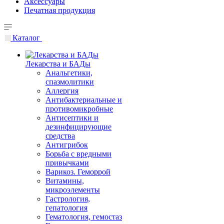
Аксессуары
Печатная продукция
Каталог
Лекарства и БАДы
Анальгетики,
спазмолитики
Аллергия
Антибактериальные и
противомикробные
Антисептики и
дезинфицирующие
средства
Антигрибок
Борьба с вредными
привычками
Варикоз. Геморрой
Витамины,
микроэлементы
Гастрология,
гепатология
Гематология, гемостаз