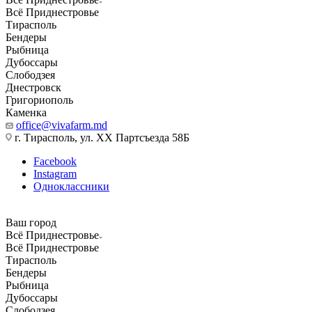
Всё Приднестровье
Тирасполь
Бендеры
Рыбница
Дубоссары
Слободзея
Днестровск
Григориополь
Каменка
office@vivafarm.md
г. Тирасполь, ул. ХХ Партсъезда 58Б
Facebook
Instagram
Одноклассники
Ваш город
Всё Приднестровье
Всё Приднестровье
Тирасполь
Бендеры
Рыбница
Дубоссары
Слободзея