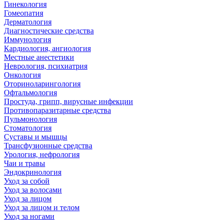
Гинекология
Гомеопатия
Дерматология
Диагностические средства
Иммунология
Кардиология, ангиология
Местные анестетики
Неврология, психиатрия
Онкология
Оториноларингология
Офтальмология
Простуда, грипп, вирусные инфекции
Противопаразитарные средства
Пульмонология
Стоматология
Суставы и мышцы
Трансфузионные средства
Урология, нефрология
Чаи и травы
Эндокринология
Уход за собой
Уход за волосами
Уход за лицом
Уход за лицом и телом
Уход за ногами