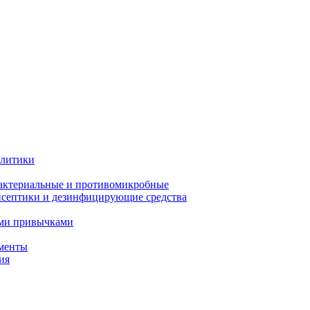
олитики
актериальные и противомикробные
септики и дезинфицирующие средства
ыми привычками
менты
ия