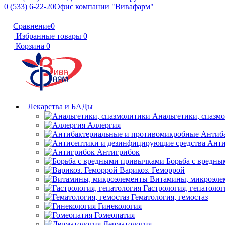
0 (533) 6-22-20
Офис компании "Вивафарм"
Сравнение
0
Избранные товары
0
Корзина
0
Лекарства и БАДы
Анальгетики, спазм
Аллергия
Антиб
Анти
Антигрибок
Борьба с вредн
Варикоз. Геморрой
Витамины, микроэле
Гастрология, гепатолог
Гематология, гемостаз
Гинекология
Гомеопатия
Дерматология