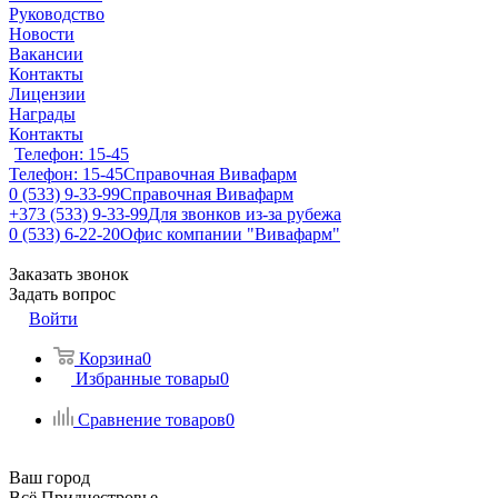
Руководство
Новости
Вакансии
Контакты
Лицензии
Награды
Контакты
Телефон: 15-45
Телефон: 15-45
Справочная Вивафарм
0 (533) 9-33-99
Справочная Вивафарм
+373 (533) 9-33-99
Для звонков из-за рубежа
0 (533) 6-22-20
Офис компании "Вивафарм"
Заказать звонок
Задать вопрос
Войти
Корзина
0
Избранные товары
0
Сравнение товаров
0
Ваш город
Всё Приднестровье