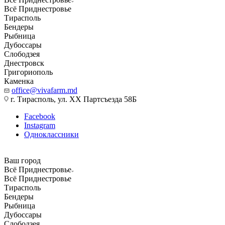
Всё Приднестровье
Тирасполь
Бендеры
Рыбница
Дубоссары
Слободзея
Днестровск
Григориополь
Каменка
office@vivafarm.md
г. Тирасполь, ул. ХХ Партсъезда 58Б
Facebook
Instagram
Одноклассники
Ваш город
Всё Приднестровье
Всё Приднестровье
Тирасполь
Бендеры
Рыбница
Дубоссары
Слободзея