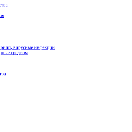
ства
ия
 грипп, вирусные инфекции
рные средства
тва