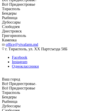
Всё Приднестровье
Тирасполь
Бендеры
Рыбница
Дубоссары
Слободзея
Днестровск
Григориополь
Каменка
office@vivafarm.md
г. Тирасполь, ул. ХХ Партсъезда 58Б
Facebook
Instagram
Одноклассники
Ваш город
Всё Приднестровье
Всё Приднестровье
Тирасполь
Бендеры
Рыбница
Дубоссары
Слободзея