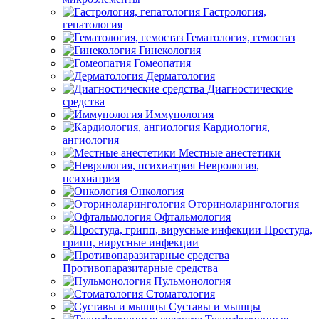
Гастрология,
гепатология
Гематология, гемостаз
Гинекология
Гомеопатия
Дерматология
Диагностические
средства
Иммунология
Кардиология,
ангиология
Местные анестетики
Неврология,
психиатрия
Онкология
Оториноларингология
Офтальмология
Простуда,
грипп, вирусные инфекции
Противопаразитарные средства
Пульмонология
Стоматология
Суставы и мышцы