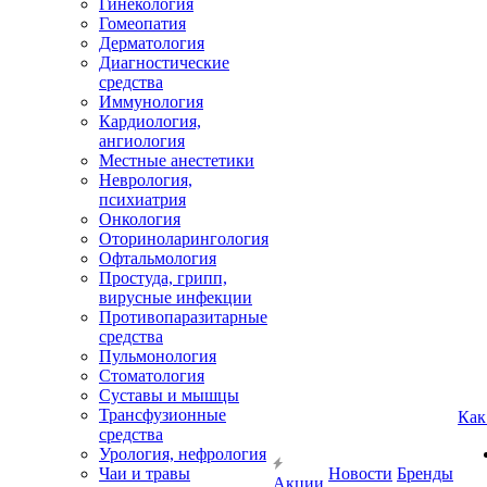
Гинекология
Гомеопатия
Дерматология
Диагностические
средства
Иммунология
Кардиология,
ангиология
Местные анестетики
Неврология,
психиатрия
Онкология
Оториноларингология
Офтальмология
Простуда, грипп,
вирусные инфекции
Противопаразитарные
средства
Пульмонология
Стоматология
Суставы и мышцы
Трансфузионные
Как
средства
Урология, нефрология
Чаи и травы
Новости
Бренды
Акции