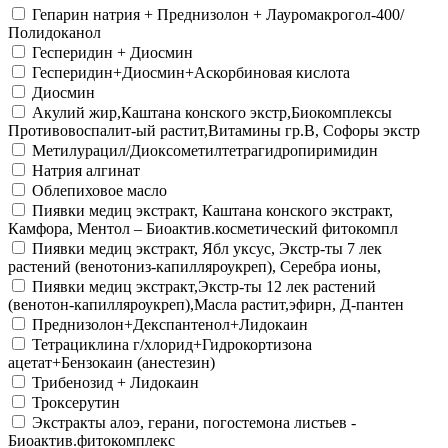
Гепарин натрия + Преднизолон + Лауромакрогол-400/
Полидоканол
Гесперидин + Диосмин
Гесперидин+Диосмин+Аскорбиновая кислота
Диосмин
Акулий жир,Каштана конского экстр,Биокомплексы
Противовоспалит-ый растит,Витамины гр.В, Софоры экстр
Метилурацил/Диоксометилтетрагидропиримидин
Натрия алгинат
Облепиховое масло
Пиявки медиц экстракт, Каштана конского экстракт,
Камфора, Ментол – Биоактив.косметический фитокомпл
Пиявки медиц экстракт, Ябл уксус, Экстр-ты 7 лек
растений (венотониз-капилляроукреп), Серебра ионы,
Пиявки медиц экстракт,Экстр-ты 12 лек растений
(венотон-капилляроукреп),Масла растит,эфирн, Д-пантен
Преднизолон+Декспантенол+Лидокаин
Тетрациклина г/хлорид+Гидрокортизона
ацетат+Бензокаин (анестезин)
Трибенозид + Лидокаин
Троксерутин
Экстракты алоэ, герани, погостемона листьев -
Биоактив.фитокомплекс