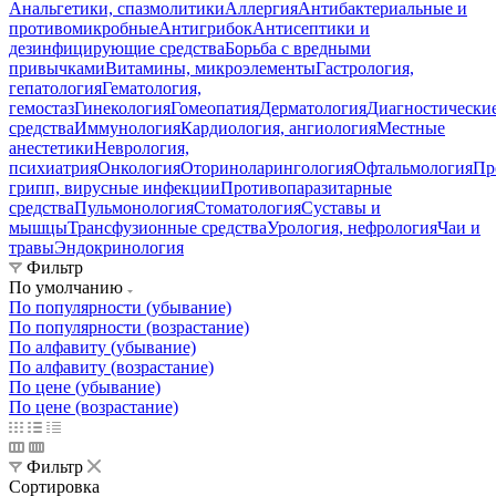
Анальгетики, спазмолитики
Аллергия
Антибактериальные и
противомикробные
Антигрибок
Антисептики и
дезинфицирующие средства
Борьба с вредными
привычками
Витамины, микроэлементы
Гастрология,
гепатология
Гематология,
гемостаз
Гинекология
Гомеопатия
Дерматология
Диагностически
средства
Иммунология
Кардиология, ангиология
Местные
анестетики
Неврология,
психиатрия
Онкология
Оториноларингология
Офтальмология
Пр
грипп, вирусные инфекции
Противопаразитарные
средства
Пульмонология
Стоматология
Суставы и
мышцы
Трансфузионные средства
Урология, нефрология
Чаи и
травы
Эндокринология
Фильтр
По умолчанию
По популярности (убывание)
По популярности (возрастание)
По алфавиту (убывание)
По алфавиту (возрастание)
По цене (убывание)
По цене (возрастание)
Фильтр
Сортировка