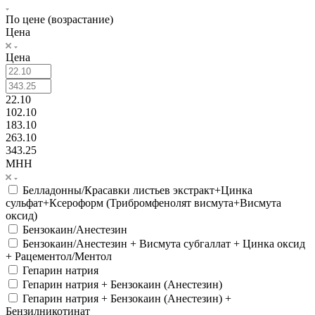
По цене (возрастание)
Цена
Цена
22.10
102.10
183.10
263.10
343.25
МНН
Белладонны/Красавки листьев экстракт+Цинка
сульфат+Ксероформ (Трибромфенолят висмута+Висмута
оксид)
Бензокаин/Анестезин
Бензокаин/Анестезин + Висмута субгаллат + Цинка оксид
+ Рацементол/Ментол
Гепарин натрия
Гепарин натрия + Бензокаин (Анестезин)
Гепарин натрия + Бензокаин (Анестезин) +
Бензилникотинат