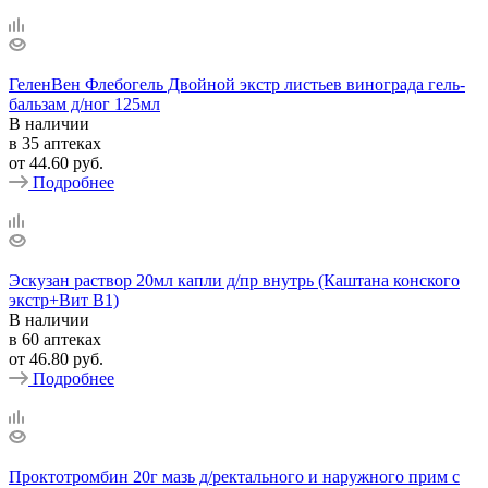
ГеленВен Флебогель Двойной экстр листьев винограда гель-
бальзам д/ног 125мл
В наличии
в 35 аптеках
от
44.60 руб.
Подробнее
Эскузан раствор 20мл капли д/пр внутрь (Каштана конского
экстр+Вит В1)
В наличии
в 60 аптеках
от
46.80 руб.
Подробнее
Проктотромбин 20г мазь д/ректального и наружного прим с