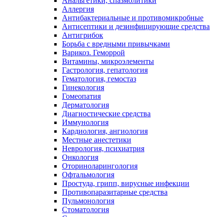
Анальгетики, спазмолитики
Аллергия
Антибактериальные и противомикробные
Антисептики и дезинфицирующие средства
Антигрибок
Борьба с вредными привычками
Варикоз. Геморрой
Витамины, микроэлементы
Гастрология, гепатология
Гематология, гемостаз
Гинекология
Гомеопатия
Дерматология
Диагностические средства
Иммунология
Кардиология, ангиология
Местные анестетики
Неврология, психиатрия
Онкология
Оториноларингология
Офтальмология
Простуда, грипп, вирусные инфекции
Противопаразитарные средства
Пульмонология
Стоматология