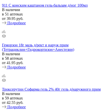
911 С конским каштаном гель-бальзам д/ног 100мл
В наличии
в 51 аптеках
от
39.95 руб.
Подробнее
Геморзон 18г мазь д/рект и наруж прим
(Тетрациклин+Гидрокортизон+Анестезин)
В наличии
в 58 аптеках
от
41.95 руб.
Подробнее
Троксерутин Софарма гель 2% 40г гель д/наружного прим
В наличии
в 59 аптеках
от
42.55 руб.
Подробнее