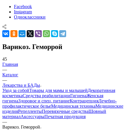
Facebook
Instagram
Одноклассники
Варикоз. Геморрой
45
Главная
—
Каталог
—
Лекарства и БАДы
Уход за собой
Товары для мамы и малышей
Декоративная
косметика
Средства реабилитации
Гигиена
Женская
гигиена
Здоровое и спец. питание
Контрацепция
Лечебно-
профилактическое белье
Медицинская техника
Медицинские
изделия
Репелленты
Перевязочные средства
Шовный
материал
Аксессуары
Печатная продукция
—
Варикоз. Геморрой