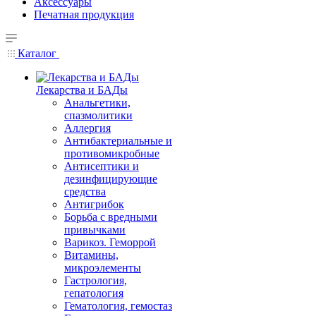
Аксессуары
Печатная продукция
Каталог
Лекарства и БАДы
Анальгетики,
спазмолитики
Аллергия
Антибактериальные и
противомикробные
Антисептики и
дезинфицирующие
средства
Антигрибок
Борьба с вредными
привычками
Варикоз. Геморрой
Витамины,
микроэлементы
Гастрология,
гепатология
Гематология, гемостаз