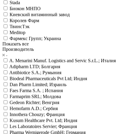
Stada
Биокон МНПО
Киевский витаминный завод
Королев Фарм
ТвинсТэк
Meditop
Фармекс Групп; Украина
Показать все
Производитель
A. Menarini Manuf. Logistics and Servic S.r.L.; Италия
Adipharm LTD; Болгария
Antibiotice S.A.; Румыния
Biodeal Pharmaceuticals Pvt Ltd; Индия
Dan Pharm Limited; Израиль
Faes Farma S.A. ; Испания
Farmaprim SRL; Молдова
Gedeon Richter; Венгрия
Hemofarm A.D.; Сербия
Innothera Chouzy; Франция
Kusum Healthcare Pvt. Ltd; Индия
Les Laboratoires Servier; Франция
Pharma Wernigerode GmbH; Германия