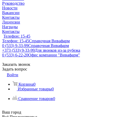
Руководство
Новости
Вакансии
Контакты
Лицензии
Награды
Контакты
Телефон: 15-45
Телефон: 15-45
Справочная Вивафарм
0 (533) 9-33-99
Справочная Вивафарм
+373 (533) 9-33-99
Для звонков из-за рубежа
0 (533) 6-22-20
Офис компании "Вивафарм"
Заказать звонок
Задать вопрос
Войти
Корзина
0
Избранные товары
0
Сравнение товаров
0
Ваш город
Всё Приднестровье