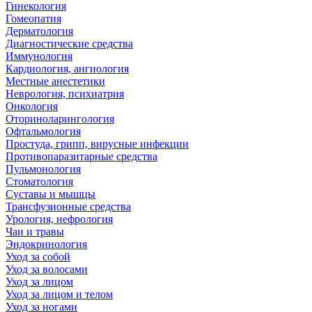
Гинекология
Гомеопатия
Дерматология
Диагностические средства
Иммунология
Кардиология, ангиология
Местные анестетики
Неврология, психиатрия
Онкология
Оториноларингология
Офтальмология
Простуда, грипп, вирусные инфекции
Противопаразитарные средства
Пульмонология
Стоматология
Суставы и мышцы
Трансфузионные средства
Урология, нефрология
Чаи и травы
Эндокринология
Уход за собой
Уход за волосами
Уход за лицом
Уход за лицом и телом
Уход за ногами