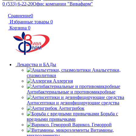
0 (533) 6-22-20
Офис компании "Вивафарм"
Сравнение
0
Избранные товары
0
Корзина
0
Лекарства и БАДы
Анальгетики,
спазмолитики
Аллергия
Антибактериальные и противомикробные
Антисептики и дезинфицирующие средства
Антигрибок
Борьба с
вредными привычками
Варикоз. Геморрой
Витамины,
микроэлементы