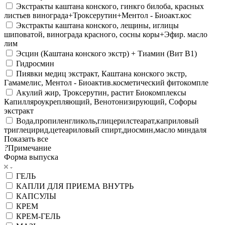
Экстракты каштана конского, гинкго билоба, красных
листьев винограда+Троксерутин+Ментол - Биоакт.кос
Экстракты каштана конского, лещины, иглицы
шиповатой, винограда красного, сосны коры+Эфир. масло
лим
Эсцин (Каштана конского экстр) + Тиамин (Вит В1)
Гидросмин
Пиявки медиц экстракт, Каштана конского экстр,
Гамамелис, Ментол - Биоактив.косметический фитокомпле
Акулий жир, Троксерутин, растит Биокомплексы
Капилляроукрепляющий, Венотонизирующий, Софоры
экстракт
Вода,пропиленгликоль,глицерилстеарат,каприловый
триглецирид,цетеариловый спирт,диосмин,масло миндаля
Показать все
?
Примечание
Форма выпуска
ГЕЛЬ
КАПЛИ ДЛЯ ПРИЕМА ВНУТРЬ
КАПСУЛЫ
КРЕМ
КРЕМ-ГЕЛЬ