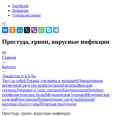
Facebook
Instagram
Одноклассники
Простуда, грипп, вирусные инфекции
69
Главная
—
Каталог
—
Лекарства и БАДы
Уход за собой
Товары для мамы и малышей
Декоративная
косметика
Средства реабилитации
Гигиена
Женская
гигиена
Здоровое и спец. питание
Контрацепция
Лечебно-
профилактическое белье
Медицинская техника
Медицинские
изделия
Репелленты
Перевязочные средства
Шовный
материал
Аксессуары
Печатная продукция
—
Простуда, грипп, вирусные инфекции