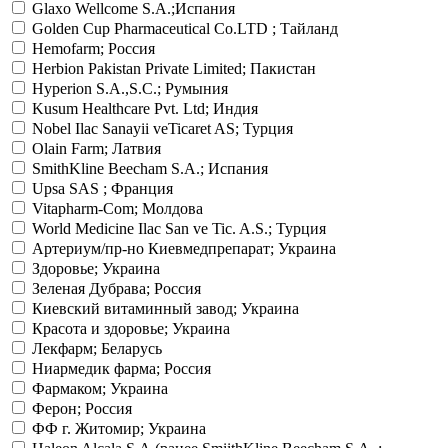
Glaxo Wellcome S.A.;Испания
Golden Cup Pharmaceutical Co.LTD ; Тайланд
Hemofarm; Россия
Herbion Pakistan Private Limited; Пакистан
Hyperion S.A.,S.C.; Румыния
Kusum Healthcare Pvt. Ltd; Индия
Nobel Ilac Sanayii veTicaret AS; Турция
Olain Farm; Латвия
SmithKline Beecham S.A.; Испания
Upsa SAS ; Франция
Vitapharm-Com; Молдова
World Medicine Ilac San ve Tic. A.S.; Турция
Артериум/пр-но Киевмедпрепарат; Украина
Здоровье; Украина
Зеленая Дубрава; Россия
Киевский витаминный завод; Украина
Красота и здоровье; Украина
Лекфарм; Беларусь
Ниармедик фарма; Россия
Фармаком; Украина
Ферон; Россия
ФФ г. Житомир; Украина