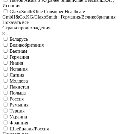
Haleon Alcala S.A.(ранее SmiithKline Beecham.S.A. ;
Испания
GlaxoSmithKline Consumer Healthcare
GmbH&Co.KG/GlaxoSmith ; Германия/Великобритания
Показать все
Страна происхождения
Беларусь
Великобритания
Вьетнам
Германия
Индия
Испания
Латвия
Молдова
Пакистан
Польша
Россия
Румыния
Турция
Украина
Франция
Швейцария/Россия