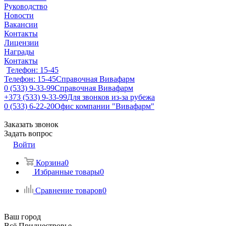
Руководство
Новости
Вакансии
Контакты
Лицензии
Награды
Контакты
Телефон: 15-45
Телефон: 15-45
Справочная Вивафарм
0 (533) 9-33-99
Справочная Вивафарм
+373 (533) 9-33-99
Для звонков из-за рубежа
0 (533) 6-22-20
Офис компании "Вивафарм"
Заказать звонок
Задать вопрос
Войти
Корзина
0
Избранные товары
0
Сравнение товаров
0
Ваш город
Всё Приднестровье