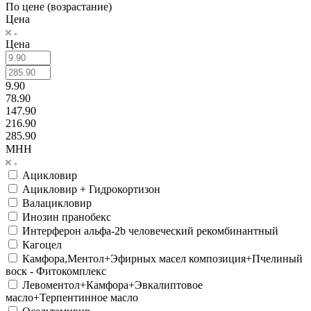
По цене (возрастание)
Цена
Цена
9.90
78.90
147.90
216.90
285.90
МНН
Ацикловир
Ацикловир + Гидрокортизон
Валацикловир
Инозин пранобекс
Интерферон альфа-2b человеческий рекомбинантный
Кагоцел
Камфора,Ментол+Эфирных масел композиция+Пчелиный
воск - Фитокомплекс
Левоментол+Камфора+Эвкалиптовое
масло+Терпентинное масло