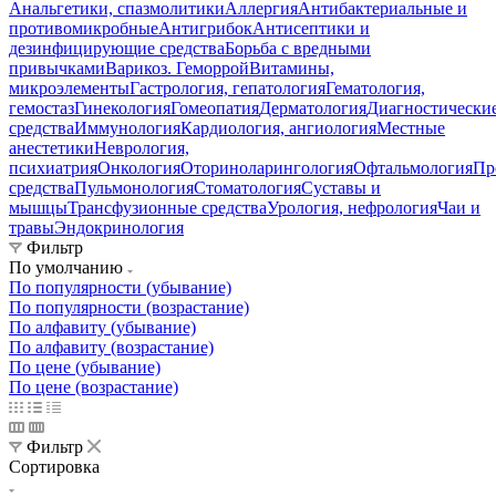
Анальгетики, спазмолитики
Аллергия
Антибактериальные и
противомикробные
Антигрибок
Антисептики и
дезинфицирующие средства
Борьба с вредными
привычками
Варикоз. Геморрой
Витамины,
микроэлементы
Гастрология, гепатология
Гематология,
гемостаз
Гинекология
Гомеопатия
Дерматология
Диагностически
средства
Иммунология
Кардиология, ангиология
Местные
анестетики
Неврология,
психиатрия
Онкология
Оториноларингология
Офтальмология
Пр
средства
Пульмонология
Стоматология
Суставы и
мышцы
Трансфузионные средства
Урология, нефрология
Чаи и
травы
Эндокринология
Фильтр
По умолчанию
По популярности (убывание)
По популярности (возрастание)
По алфавиту (убывание)
По алфавиту (возрастание)
По цене (убывание)
По цене (возрастание)
Фильтр
Сортировка