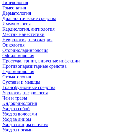
Гинекология
Гомеопатия
Дерматология
Диагностические средства
Иммунология
Кардиология, ангиология
Местные анестетики
Неврология, психиатрия
Онкология
Оториноларингология
Офтальмология
Простуда, грипп, вирусные инфекции
Противопаразитарные средства
Пульмонология
Стоматология
Суставы и мышцы
Трансфузионные средства
Урология, нефрология
Чаи и травы
Эндокринология
Уход за собой
Уход за волосами
Уход за лицом
Уход за лицом и телом
Уход за ногами