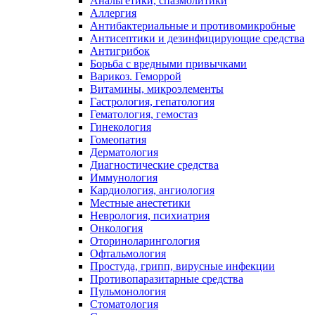
Анальгетики, спазмолитики
Аллергия
Антибактериальные и противомикробные
Антисептики и дезинфицирующие средства
Антигрибок
Борьба с вредными привычками
Варикоз. Геморрой
Витамины, микроэлементы
Гастрология, гепатология
Гематология, гемостаз
Гинекология
Гомеопатия
Дерматология
Диагностические средства
Иммунология
Кардиология, ангиология
Местные анестетики
Неврология, психиатрия
Онкология
Оториноларингология
Офтальмология
Простуда, грипп, вирусные инфекции
Противопаразитарные средства
Пульмонология
Стоматология