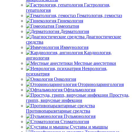
Гастрология,
гепатология
Гематология, гемостаз
Гинекология
Гомеопатия
Дерматология
Диагностические
средства
Иммунология
Кардиология,
ангиология
Местные анестетики
Неврология,
психиатрия
Онкология
Оториноларингология
Офтальмология
Простуда,
грипп, вирусные инфекции
Противопаразитарные средства
Пульмонология
Стоматология
Суставы и мышцы