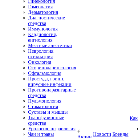
Гинекология
Гомеопатия
Дерматология
Диагностические
средства
Иммунология
Кардиология,
ангиология
Местные анестетики
Неврология,
психиатрия
Онкология
Оториноларингология
Офтальмология
Простуда, грипп,
вирусные инфекции
Противопаразитарные
средства
Пульмонология
Стоматология
Суставы и мышцы
Трансфузионные
Как
средства
Урология, нефрология
Чаи и травы
Новости
Бренды
Акции