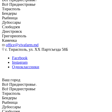
Всё Приднестровье
Тирасполь
Бендеры
Рыбница
Дубоссары
Слободзея
Днестровск
Григориополь
Каменка
office@vivafarm.md
г. Тирасполь, ул. ХХ Партсъезда 58Б
Facebook
Instagram
Одноклассники
Ваш город
Всё Приднестровье
Всё Приднестровье
Тирасполь
Бендеры
Рыбница
Дубоссары
Слободзея