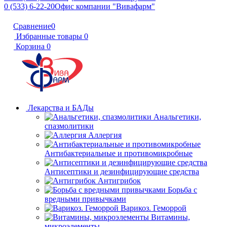
0 (533) 6-22-20
Офис компании "Вивафарм"
Сравнение
0
Избранные товары
0
Корзина
0
Лекарства и БАДы
Анальгетики,
спазмолитики
Аллергия
Антибактериальные и противомикробные
Антисептики и дезинфицирующие средства
Антигрибок
Борьба с
вредными привычками
Варикоз. Геморрой
Витамины,
микроэлементы