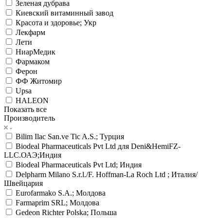
Зеленая дубрава
Киевский витаминный завод
Красота и здоровье; Укр
Лекфарм
Лети
НиарМедик
Фармаком
Ферон
ФФ Житомир
Upsa
HALEON
Показать все
Производитель
Bilim Ilac San.ve Tic A.S.; Турция
Biodeal Pharmaceuticals Pvt Ltd для Deni&HemiFZ-
LLC.ОАЭ;Индия
Biodeal Pharmaceuticals Pvt Ltd; Индия
Delpharm Milano S.r.l./F. Hoffman-La Roch Ltd ; Италия/
Швейцария
Eurofarmako S.A.; Молдова
Farmaprim SRL; Молдова
Gedeon Richter Рolska; Польша