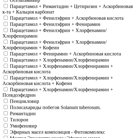
Осельтамивир
Парацетамол + Римантадин + Цетиризин + Аскорбиновая
к-та + Кальция карбонат
Парацетамол + Фенилэфрин + Аскорбиновая кислота
Парацетамол + Фенилэфрин + Фенирамин
Парацетамол + Фенилэфрин + Хлорфенамин/
Хлорфенирамин
Парацетамол + Фенилэфрин + Хлорфенамин/
Хлорфенирамин + Кофеин
Парацетамол + Фенирамин + Аскорбиновая кислота
Парацетамол + Хлорфенамин/Хлорфенирамин
Парацетамол + Хлорфенамин/Хлорфенирамин +
Аскорбиновая кислота
Парацетамол + Хлорфенамин/Хлорфенирамин +
Аскорбиновая кислота + Кофеин
Парацетамол + Хлорфенамин/Хлорфенирамин +
Псевдоэфедрин
Пенцикловир
Полисахариды побегов Solanum tuberosum.
Римантадин
Тилорон
Умифеновир
Эфирных масел композиция - Фитокомплекс