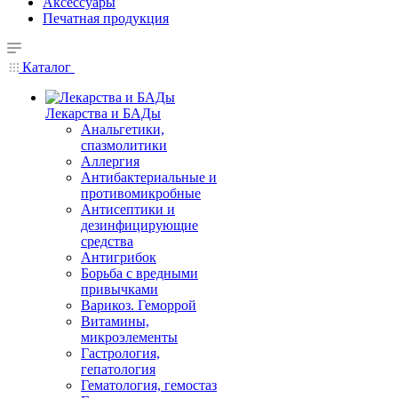
Аксессуары
Печатная продукция
Каталог
Лекарства и БАДы
Анальгетики,
спазмолитики
Аллергия
Антибактериальные и
противомикробные
Антисептики и
дезинфицирующие
средства
Антигрибок
Борьба с вредными
привычками
Варикоз. Геморрой
Витамины,
микроэлементы
Гастрология,
гепатология
Гематология, гемостаз