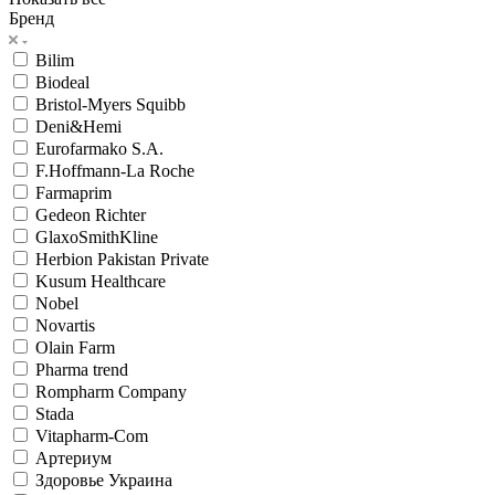
Бренд
Bilim
Biodeal
Bristol-Myers Squibb
Deni&Hemi
Eurofarmako S.A.
F.Hoffmann-La Roche
Farmaprim
Gedeon Richter
GlaxoSmithKline
Herbion Pakistan Private
Kusum Healthcare
Nobel
Novartis
Olain Farm
Pharma trend
Rompharm Company
Stada
Vitapharm-Com
Артериум
Здоровье Украина