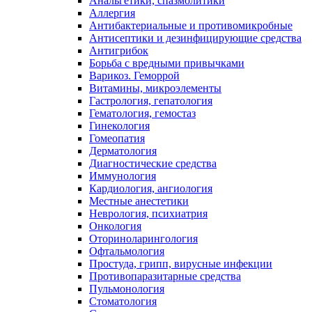
Анальгетики, спазмолитики
Аллергия
Антибактериальные и противомикробные
Антисептики и дезинфицирующие средства
Антигрибок
Борьба с вредными привычками
Варикоз. Геморрой
Витамины, микроэлементы
Гастрология, гепатология
Гематология, гемостаз
Гинекология
Гомеопатия
Дерматология
Диагностические средства
Иммунология
Кардиология, ангиология
Местные анестетики
Неврология, психиатрия
Онкология
Оториноларингология
Офтальмология
Простуда, грипп, вирусные инфекции
Противопаразитарные средства
Пульмонология
Стоматология