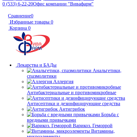
0 (533) 6-22-20
Офис компании "Вивафарм"
Сравнение
0
Избранные товары
0
Корзина
0
Лекарства и БАДы
Анальгетики,
спазмолитики
Аллергия
Антибактериальные и противомикробные
Антисептики и дезинфицирующие средства
Антигрибок
Борьба с
вредными привычками
Варикоз. Геморрой
Витамины,
микроэлементы