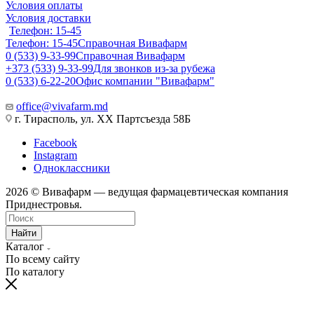
Условия оплаты
Условия доставки
Телефон: 15-45
Телефон: 15-45
Справочная Вивафарм
0 (533) 9-33-99
Справочная Вивафарм
+373 (533) 9-33-99
Для звонков из-за рубежа
0 (533) 6-22-20
Офис компании "Вивафарм"
office@vivafarm.md
г. Тирасполь, ул. ХХ Партсъезда 58Б
Facebook
Instagram
Одноклассники
2026 © Вивафарм — ведущая фармацевтическая компания
Приднестровья.
Найти
Каталог
По всему сайту
По каталогу