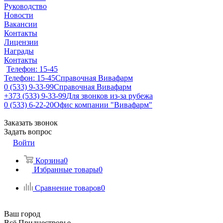
Руководство
Новости
Вакансии
Контакты
Лицензии
Награды
Контакты
Телефон: 15-45
Телефон: 15-45
Справочная Вивафарм
0 (533) 9-33-99
Справочная Вивафарм
+373 (533) 9-33-99
Для звонков из-за рубежа
0 (533) 6-22-20
Офис компании "Вивафарм"
Заказать звонок
Задать вопрос
Войти
Корзина
0
Избранные товары
0
Сравнение товаров
0
Ваш город
Всё Приднестровье