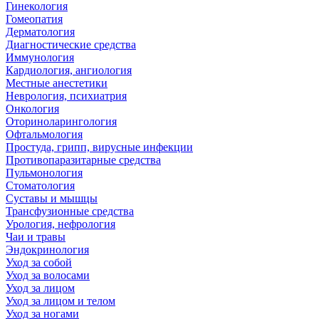
Гинекология
Гомеопатия
Дерматология
Диагностические средства
Иммунология
Кардиология, ангиология
Местные анестетики
Неврология, психиатрия
Онкология
Оториноларингология
Офтальмология
Простуда, грипп, вирусные инфекции
Противопаразитарные средства
Пульмонология
Стоматология
Суставы и мышцы
Трансфузионные средства
Урология, нефрология
Чаи и травы
Эндокринология
Уход за собой
Уход за волосами
Уход за лицом
Уход за лицом и телом
Уход за ногами