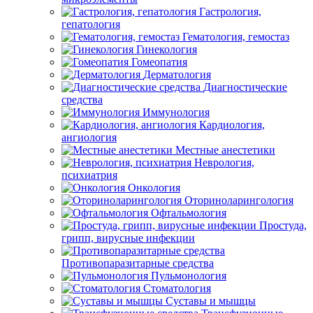
Гастрология,
гепатология
Гематология, гемостаз
Гинекология
Гомеопатия
Дерматология
Диагностические
средства
Иммунология
Кардиология,
ангиология
Местные анестетики
Неврология,
психиатрия
Онкология
Оториноларингология
Офтальмология
Простуда,
грипп, вирусные инфекции
Противопаразитарные средства
Пульмонология
Стоматология
Суставы и мышцы