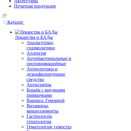
Аксессуары
Печатная продукция
Каталог
Лекарства и БАДы
Анальгетики,
спазмолитики
Аллергия
Антибактериальные и
противомикробные
Антисептики и
дезинфицирующие
средства
Антигрибок
Борьба с вредными
привычками
Варикоз. Геморрой
Витамины,
микроэлементы
Гастрология,
гепатология
Гематология, гемостаз