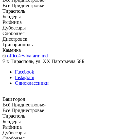
Всё Приднестровье
Тирасполь
Бендеры
Рыбница
Дубоссары
Слободзея
Днестровск
Григориополь
Каменка
office@vivafarm.md
г. Тирасполь, ул. ХХ Партсъезда 58Б
Facebook
Instagram
Одноклассники
Ваш город
Всё Приднестровье
Всё Приднестровье
Тирасполь
Бендеры
Рыбница
Дубоссары
Слободзея