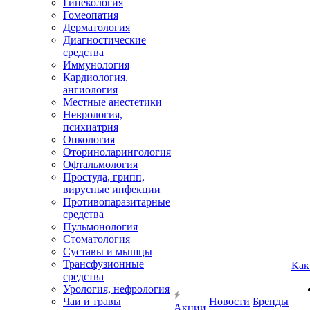
Гинекология
Гомеопатия
Дерматология
Диагностические
средства
Иммунология
Кардиология,
ангиология
Местные анестетики
Неврология,
психиатрия
Онкология
Оториноларингология
Офтальмология
Простуда, грипп,
вирусные инфекции
Противопаразитарные
средства
Пульмонология
Стоматология
Суставы и мышцы
Трансфузионные
Как
средства
Урология, нефрология
Чаи и травы
Новости
Бренды
Акции