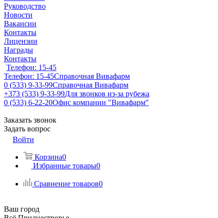
Руководство
Новости
Вакансии
Контакты
Лицензии
Награды
Контакты
Телефон: 15-45
Телефон: 15-45
Справочная Вивафарм
0 (533) 9-33-99
Справочная Вивафарм
+373 (533) 9-33-99
Для звонков из-за рубежа
0 (533) 6-22-20
Офис компании "Вивафарм"
Заказать звонок
Задать вопрос
Войти
Корзина
0
Избранные товары
0
Сравнение товаров
0
Ваш город
Всё Приднестровье