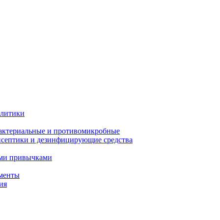
олитики
актериальные и противомикробные
септики и дезинфицирующие средства
ыми привычками
менты
ия