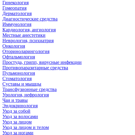
Гинекология
Гомеопатия
Дерматология
Диагностические средства
Иммунология
Кардиология, ангиология
Местные анестетики
Неврология, психиатрия
Онкология
Оториноларингология
Офтальмология
Простуда, грипп, вирусные инфекции
Противопаразитарные средства
Пульмонология
Стоматология
Суставы и мышцы
Трансфузионные средства
Урология, нефрология
Чаи и травы
Эндокринология
Уход за собой
Уход за волосами
Уход за лицом
Уход за лицом и телом
Уход за ногами