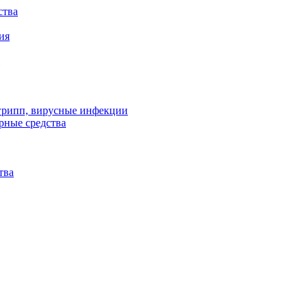
ства
ия
 грипп, вирусные инфекции
рные средства
тва