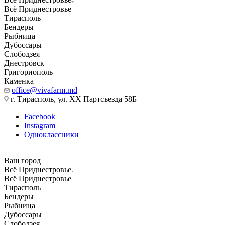
Всё Приднестровье
Тирасполь
Бендеры
Рыбница
Дубоссары
Слободзея
Днестровск
Григориополь
Каменка
office@vivafarm.md
г. Тирасполь, ул. ХХ Партсъезда 58Б
Facebook
Instagram
Одноклассники
Ваш город
Всё Приднестровье
Всё Приднестровье
Тирасполь
Бендеры
Рыбница
Дубоссары
Слободзея