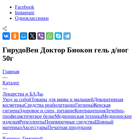
Facebook
Instagram
Одноклассники
ГирудоВен Доктор Биокон гель д/ног
50г
Главная
—
Каталог
—
Лекарства и БАДы
Уход за собой
Товары для мамы и малышей
Декоративная
косметика
Средства реабилитации
Гигиена
Женская
гигиена
Здоровое и спец. питание
Контрацепция
Лечебно-
профилактическое белье
Медицинская техника
Медицинские
изделия
Репелленты
Перевязочные средства
Шовный
материал
Аксессуары
Печатная продукция
—
Варикоз. Геморрой