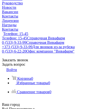
Руководство
Новости
Вакансии
Контакты
Лицензии
Награды
Контакты
Телефон: 15-45
Телефон: 15-45
Справочная Вивафарм
0 (533) 9-33-99
Справочная Вивафарм
+373 (533) 9-33-99
Для звонков из-за рубежа
0 (533) 6-22-20
Офис компании "Вивафарм"
Заказать звонок
Задать вопрос
Войти
Корзина
0
Избранные товары
0
Сравнение товаров
0
Ваш город
Всё Приднестровье