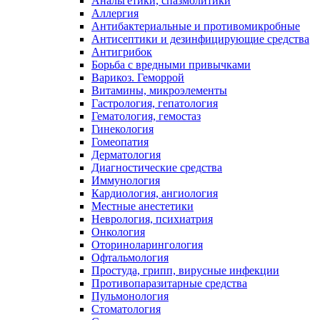
Анальгетики, спазмолитики
Аллергия
Антибактериальные и противомикробные
Антисептики и дезинфицирующие средства
Антигрибок
Борьба с вредными привычками
Варикоз. Геморрой
Витамины, микроэлементы
Гастрология, гепатология
Гематология, гемостаз
Гинекология
Гомеопатия
Дерматология
Диагностические средства
Иммунология
Кардиология, ангиология
Местные анестетики
Неврология, психиатрия
Онкология
Оториноларингология
Офтальмология
Простуда, грипп, вирусные инфекции
Противопаразитарные средства
Пульмонология
Стоматология