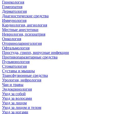
Гинекология
Гомеопатия
Дерматология
Диагностические средства
Иммунология
Кардиология, ангиология
Местные анестетики
Неврология, психиатрия
Онкология
Оториноларингология
Офтальмология
Простуда, грипп, вирусные инфекции
Противопаразитарные средства
Пульмонология
Стоматология
Суставы и мышцы
Трансфузионные средства
Урология, нефрология
Чаи и травы
Эндокринология
Уход за собой
Уход за волосами
Уход за лицом
Уход за лицом и телом
Уход за ногами