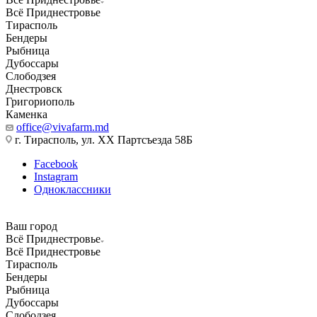
Всё Приднестровье
Тирасполь
Бендеры
Рыбница
Дубоссары
Слободзея
Днестровск
Григориополь
Каменка
office@vivafarm.md
г. Тирасполь, ул. ХХ Партсъезда 58Б
Facebook
Instagram
Одноклассники
Ваш город
Всё Приднестровье
Всё Приднестровье
Тирасполь
Бендеры
Рыбница
Дубоссары
Слободзея