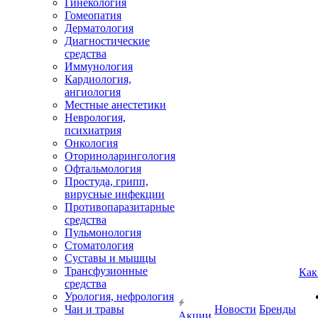
Гинекология
Гомеопатия
Дерматология
Диагностические
средства
Иммунология
Кардиология,
ангиология
Местные анестетики
Неврология,
психиатрия
Онкология
Оториноларингология
Офтальмология
Простуда, грипп,
вирусные инфекции
Противопаразитарные
средства
Пульмонология
Стоматология
Суставы и мышцы
Трансфузионные
Как
средства
Урология, нефрология
Чаи и травы
Новости
Бренды
Акции