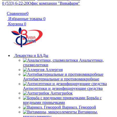
0 (533) 6-22-20
Офис компании "Вивафарм"
Сравнение
0
Избранные товары
0
Корзина
0
Лекарства и БАДы
Анальгетики,
спазмолитики
Аллергия
Антибактериальные и противомикробные
Антисептики и дезинфицирующие средства
Антигрибок
Борьба с
вредными привычками
Варикоз. Геморрой
Витамины,
микроэлементы