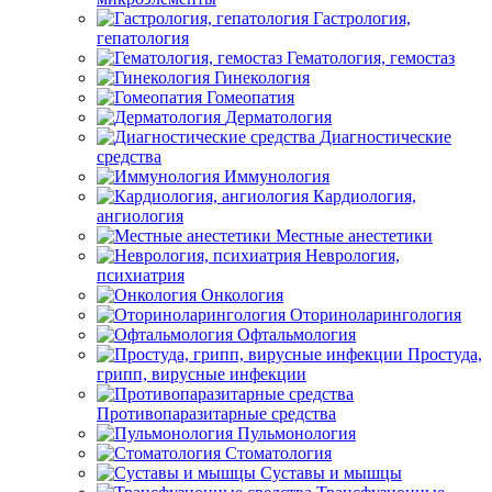
Гастрология,
гепатология
Гематология, гемостаз
Гинекология
Гомеопатия
Дерматология
Диагностические
средства
Иммунология
Кардиология,
ангиология
Местные анестетики
Неврология,
психиатрия
Онкология
Оториноларингология
Офтальмология
Простуда,
грипп, вирусные инфекции
Противопаразитарные средства
Пульмонология
Стоматология
Суставы и мышцы