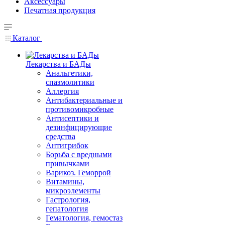
Аксессуары
Печатная продукция
Каталог
Лекарства и БАДы
Анальгетики,
спазмолитики
Аллергия
Антибактериальные и
противомикробные
Антисептики и
дезинфицирующие
средства
Антигрибок
Борьба с вредными
привычками
Варикоз. Геморрой
Витамины,
микроэлементы
Гастрология,
гепатология
Гематология, гемостаз