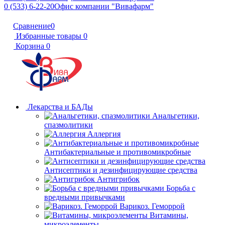
0 (533) 6-22-20
Офис компании "Вивафарм"
Сравнение
0
Избранные товары
0
Корзина
0
Лекарства и БАДы
Анальгетики,
спазмолитики
Аллергия
Антибактериальные и противомикробные
Антисептики и дезинфицирующие средства
Антигрибок
Борьба с
вредными привычками
Варикоз. Геморрой
Витамины,
микроэлементы