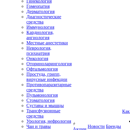
Гинекология
Гомеопатия
Дерматология
Диагностические
средства
Иммунология
Кардиология,
ангиология
Местные анестетики
Неврология,
психиатрия
Онкология
Оториноларингология
Офтальмология
Простуда, грипп,
вирусные инфекции
Противопаразитарные
средства
Пульмонология
Стоматология
Суставы и мышцы
Трансфузионные
Как
средства
Урология, нефрология
Чаи и травы
Новости
Бренды
Акции