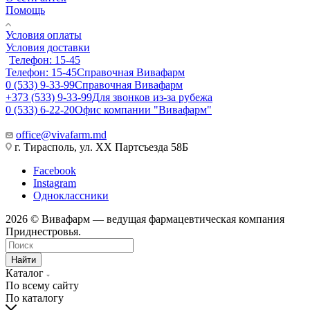
Помощь
Условия оплаты
Условия доставки
Телефон: 15-45
Телефон: 15-45
Справочная Вивафарм
0 (533) 9-33-99
Справочная Вивафарм
+373 (533) 9-33-99
Для звонков из-за рубежа
0 (533) 6-22-20
Офис компании "Вивафарм"
office@vivafarm.md
г. Тирасполь, ул. ХХ Партсъезда 58Б
Facebook
Instagram
Одноклассники
2026 © Вивафарм — ведущая фармацевтическая компания
Приднестровья.
Найти
Каталог
По всему сайту
По каталогу