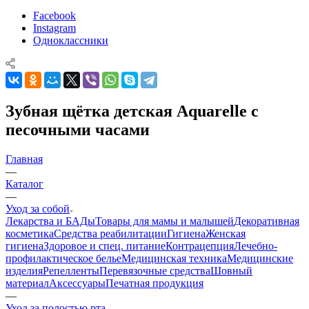
Facebook
Instagram
Одноклассники
Зубная щётка детская Aquarelle c
песочными часами
Главная
—
Каталог
—
Уход за собой
Лекарства и БАДы
Товары для мамы и малышей
Декоративная
косметика
Средства реабилитации
Гигиена
Женская
гигиена
Здоровое и спец. питание
Контрацепция
Лечебно-
профилактическое белье
Медицинская техника
Медицинские
изделия
Репелленты
Перевязочные средства
Шовный
материал
Аксессуары
Печатная продукция
—
Уход за полостью рта