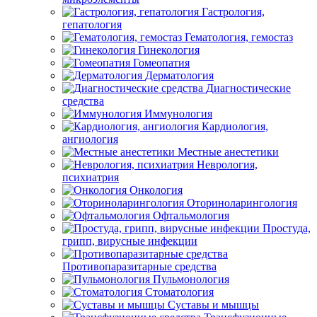
Гастрология,
гепатология
Гематология, гемостаз
Гинекология
Гомеопатия
Дерматология
Диагностические
средства
Иммунология
Кардиология,
ангиология
Местные анестетики
Неврология,
психиатрия
Онкология
Оториноларингология
Офтальмология
Простуда,
грипп, вирусные инфекции
Противопаразитарные средства
Пульмонология
Стоматология
Суставы и мышцы