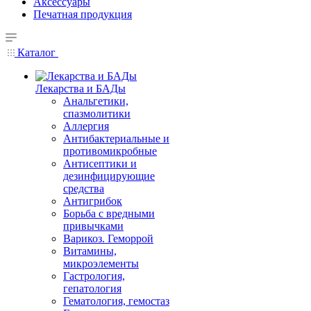
Аксессуары
Печатная продукция
Каталог
Лекарства и БАДы
Анальгетики,
спазмолитики
Аллергия
Антибактериальные и
противомикробные
Антисептики и
дезинфицирующие
средства
Антигрибок
Борьба с вредными
привычками
Варикоз. Геморрой
Витамины,
микроэлементы
Гастрология,
гепатология
Гематология, гемостаз