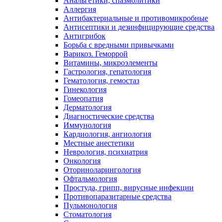
Анальгетики, спазмолитики
Аллергия
Антибактериальные и противомикробные
Антисептики и дезинфицирующие средства
Антигрибок
Борьба с вредными привычками
Варикоз. Геморрой
Витамины, микроэлементы
Гастрология, гепатология
Гематология, гемостаз
Гинекология
Гомеопатия
Дерматология
Диагностические средства
Иммунология
Кардиология, ангиология
Местные анестетики
Неврология, психиатрия
Онкология
Оториноларингология
Офтальмология
Простуда, грипп, вирусные инфекции
Противопаразитарные средства
Пульмонология
Стоматология