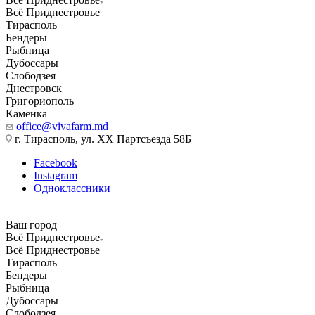
Всё Приднестровье
Тирасполь
Бендеры
Рыбница
Дубоссары
Слободзея
Днестровск
Григориополь
Каменка
office@vivafarm.md
г. Тирасполь, ул. ХХ Партсъезда 58Б
Facebook
Instagram
Одноклассники
Ваш город
Всё Приднестровье
Всё Приднестровье
Тирасполь
Бендеры
Рыбница
Дубоссары
Слободзея