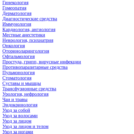
Гинекология
Гомеопатия
Дерматология
Диагностические средства
Иммунология
Кардиология, ангиология
Местные анестетики
Неврология, психиатрия
Онкология
Оториноларингология
Офтальмология
Простуда, грипп, вирусные инфекции
Противопаразитарные средства
Пульмонология
Стоматология
Суставы и мышцы
Трансфузионные средства
Урология, нефрология
Чаи и травы
Эндокринология
Уход за собой
Уход за волосами
Уход за лицом
Уход за лицом и телом
Уход за ногами