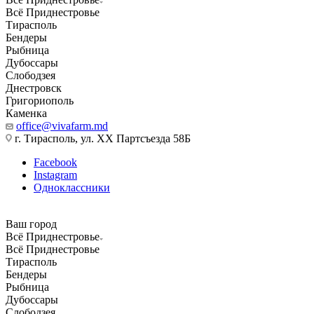
Всё Приднестровье
Тирасполь
Бендеры
Рыбница
Дубоссары
Слободзея
Днестровск
Григориополь
Каменка
office@vivafarm.md
г. Тирасполь, ул. ХХ Партсъезда 58Б
Facebook
Instagram
Одноклассники
Ваш город
Всё Приднестровье
Всё Приднестровье
Тирасполь
Бендеры
Рыбница
Дубоссары
Слободзея