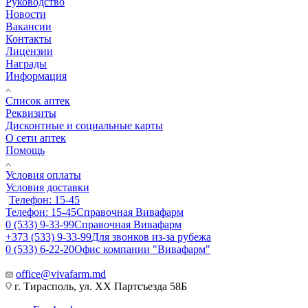
Руководство
Новости
Вакансии
Контакты
Лицензии
Награды
Информация
Список аптек
Реквизиты
Дисконтные и социальные карты
О сети аптек
Помощь
Условия оплаты
Условия доставки
Телефон: 15-45
Телефон: 15-45
Справочная Вивафарм
0 (533) 9-33-99
Справочная Вивафарм
+373 (533) 9-33-99
Для звонков из-за рубежа
0 (533) 6-22-20
Офис компании "Вивафарм"
office@vivafarm.md
г. Тирасполь, ул. ХХ Партсъезда 58Б