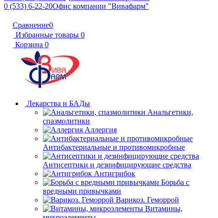
0 (533) 6-22-20
Офис компании "Вивафарм"
Сравнение
0
Избранные товары
0
Корзина
0
Лекарства и БАДы
Анальгетики,
спазмолитики
Аллергия
Антибактериальные и противомикробные
Антисептики и дезинфицирующие средства
Антигрибок
Борьба с
вредными привычками
Варикоз. Геморрой
Витамины,
микроэлементы