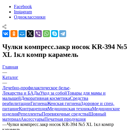
Facebook
Instagram
Одноклассники
Чулки компресс.закр носок KR-394 №5
XL 1кл компр карамель
Главная
—
Каталог
—
Лечебно-профилактическое белье
Лекарства и БАДы
Уход за собой
Товары для мамы и
малышей
Декоративная косметика
Средства
реабилитации
Гигиена
Женская гигиена
Здоровое и спец.
питание
Контрацепция
Медицинская техника
Медицинские
изделия
Репелленты
Перевязочные средства
Шовный
материал
Аксессуары
Печатная продукция
—
Чулки компресс.закр носок KR-394 №5 XL 1кл компр
карамель