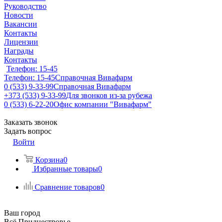
Руководство
Новости
Вакансии
Контакты
Лицензии
Награды
Контакты
Телефон: 15-45
Телефон: 15-45
Справочная Вивафарм
0 (533) 9-33-99
Справочная Вивафарм
+373 (533) 9-33-99
Для звонков из-за рубежа
0 (533) 6-22-20
Офис компании "Вивафарм"
Заказать звонок
Задать вопрос
Войти
Корзина
0
Избранные товары
0
Сравнение товаров
0
Ваш город
Всё Приднестровье