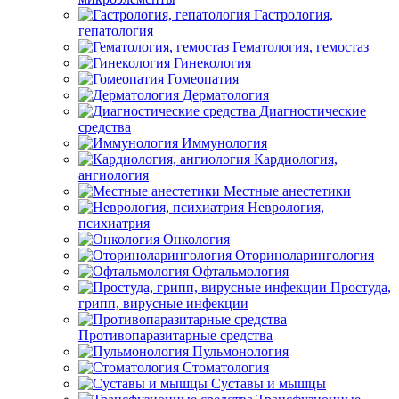
Гастрология,
гепатология
Гематология, гемостаз
Гинекология
Гомеопатия
Дерматология
Диагностические
средства
Иммунология
Кардиология,
ангиология
Местные анестетики
Неврология,
психиатрия
Онкология
Оториноларингология
Офтальмология
Простуда,
грипп, вирусные инфекции
Противопаразитарные средства
Пульмонология
Стоматология
Суставы и мышцы