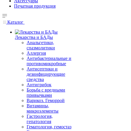
Аксессуары
Печатная продукция
Каталог
Лекарства и БАДы
Анальгетики,
спазмолитики
Аллергия
Антибактериальные и
противомикробные
Антисептики и
дезинфицирующие
средства
Антигрибок
Борьба с вредными
привычками
Варикоз. Геморрой
Витамины,
микроэлементы
Гастрология,
гепатология
Гематология, гемостаз