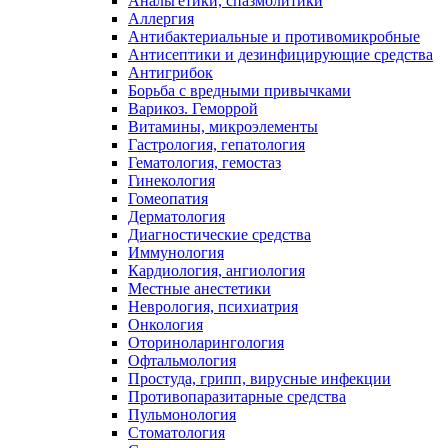
Анальгетики, спазмолитики
Аллергия
Антибактериальные и противомикробные
Антисептики и дезинфицирующие средства
Антигрибок
Борьба с вредными привычками
Варикоз. Геморрой
Витамины, микроэлементы
Гастрология, гепатология
Гематология, гемостаз
Гинекология
Гомеопатия
Дерматология
Диагностические средства
Иммунология
Кардиология, ангиология
Местные анестетики
Неврология, психиатрия
Онкология
Оториноларингология
Офтальмология
Простуда, грипп, вирусные инфекции
Противопаразитарные средства
Пульмонология
Стоматология