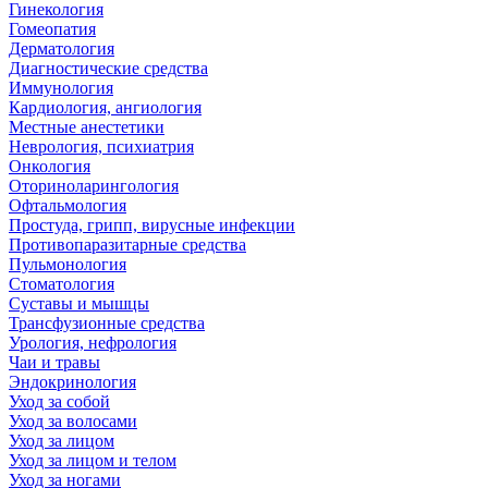
Гинекология
Гомеопатия
Дерматология
Диагностические средства
Иммунология
Кардиология, ангиология
Местные анестетики
Неврология, психиатрия
Онкология
Оториноларингология
Офтальмология
Простуда, грипп, вирусные инфекции
Противопаразитарные средства
Пульмонология
Стоматология
Суставы и мышцы
Трансфузионные средства
Урология, нефрология
Чаи и травы
Эндокринология
Уход за собой
Уход за волосами
Уход за лицом
Уход за лицом и телом
Уход за ногами