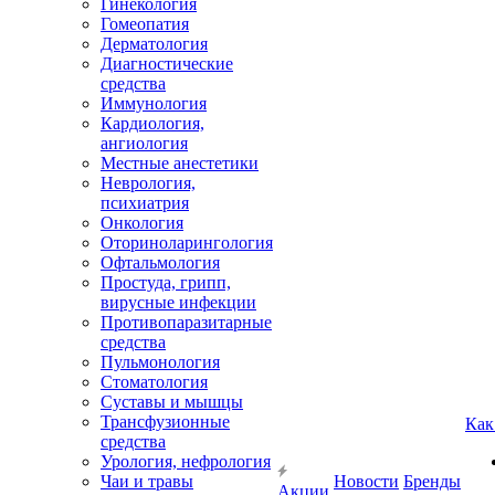
Гинекология
Гомеопатия
Дерматология
Диагностические
средства
Иммунология
Кардиология,
ангиология
Местные анестетики
Неврология,
психиатрия
Онкология
Оториноларингология
Офтальмология
Простуда, грипп,
вирусные инфекции
Противопаразитарные
средства
Пульмонология
Стоматология
Суставы и мышцы
Трансфузионные
Как
средства
Урология, нефрология
Чаи и травы
Новости
Бренды
Акции