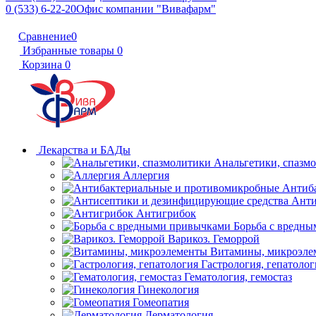
0 (533) 6-22-20
Офис компании "Вивафарм"
Сравнение
0
Избранные товары
0
Корзина
0
Лекарства и БАДы
Анальгетики, спазм
Аллергия
Антиб
Анти
Антигрибок
Борьба с вредн
Варикоз. Геморрой
Витамины, микроэле
Гастрология, гепатолог
Гематология, гемостаз
Гинекология
Гомеопатия
Дерматология