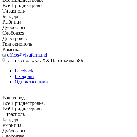
Всё Приднестровье
Тирасполь
Бендеры
Рыбница
Дубоссары
Слободзея
Днестровск
Григориополь
Каменка
office@vivafarm.md
г. Тирасполь, ул. ХХ Партсъезда 58Б
Facebook
Instagram
Одноклассники
Ваш город
Всё Приднестровье
Всё Приднестровье
Тирасполь
Бендеры
Рыбница
Дубоссары
Слободзея