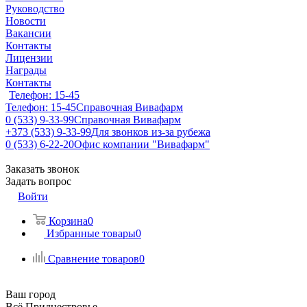
Руководство
Новости
Вакансии
Контакты
Лицензии
Награды
Контакты
Телефон: 15-45
Телефон: 15-45
Справочная Вивафарм
0 (533) 9-33-99
Справочная Вивафарм
+373 (533) 9-33-99
Для звонков из-за рубежа
0 (533) 6-22-20
Офис компании "Вивафарм"
Заказать звонок
Задать вопрос
Войти
Корзина
0
Избранные товары
0
Сравнение товаров
0
Ваш город
Всё Приднестровье