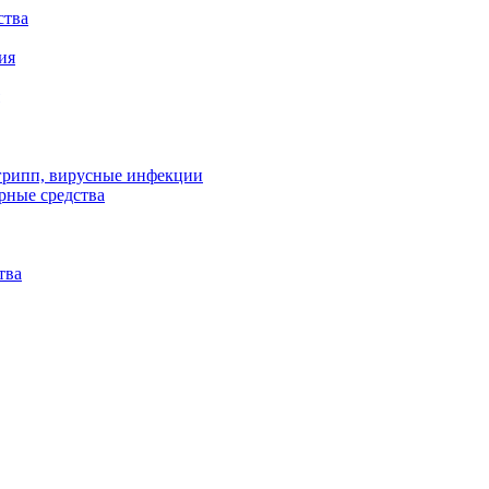
ства
ия
 грипп, вирусные инфекции
рные средства
тва