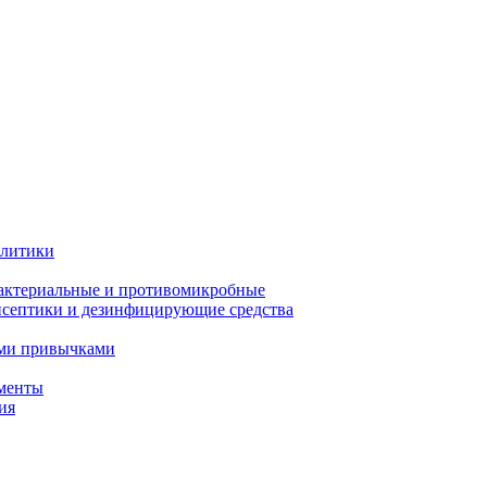
олитики
актериальные и противомикробные
септики и дезинфицирующие средства
ыми привычками
менты
ия