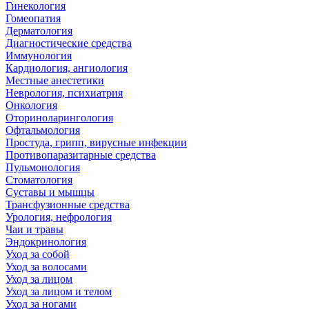
Гинекология
Гомеопатия
Дерматология
Диагностические средства
Иммунология
Кардиология, ангиология
Местные анестетики
Неврология, психиатрия
Онкология
Оториноларингология
Офтальмология
Простуда, грипп, вирусные инфекции
Противопаразитарные средства
Пульмонология
Стоматология
Суставы и мышцы
Трансфузионные средства
Урология, нефрология
Чаи и травы
Эндокринология
Уход за собой
Уход за волосами
Уход за лицом
Уход за лицом и телом
Уход за ногами