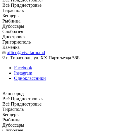
Всё Приднестровье
Тирасполь
Бендеры
Рыбница
Дубоссары
Слободзея
Днестровск
Григориополь
Каменка
office@vivafarm.md
г. Тирасполь, ул. ХХ Партсъезда 58Б
Facebook
Instagram
Одноклассники
Ваш город
Всё Приднестровье
Всё Приднестровье
Тирасполь
Бендеры
Рыбница
Дубоссары
Слободзея