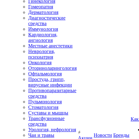
Гинекология
Гомеопатия
Дерматология
Диагностические
средства
Иммунология
Кардиология,
ангиология
Местные анестетики
Неврология,
психиатрия
Онкология
Оториноларингология
Офтальмология
Простуда, грипп,
вирусные инфекции
Противопаразитарные
средства
Пульмонология
Стоматология
Суставы и мышцы
Трансфузионные
Как
средства
Урология, нефрология
Чаи и травы
Новости
Бренды
Акции