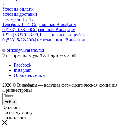
Условия оплаты
Условия доставки
Телефон: 15-45
Телефон: 15-45
Справочная Вивафарм
0 (533) 9-33-99
Справочная Вивафарм
+373 (533) 9-33-99
Для звонков из-за рубежа
0 (533) 6-22-20
Офис компании "Вивафарм"
office@vivafarm.md
г. Тирасполь, ул. ХХ Партсъезда 58Б
Facebook
Instagram
Одноклассники
2026 © Вивафарм — ведущая фармацевтическая компания
Приднестровья.
Найти
Каталог
По всему сайту
По каталогу