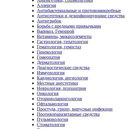
Анальгетики, спазмолитики
Аллергия
Антибактериальные и противомикробные
Антисептики и дезинфицирующие средства
Антигрибок
Борьба с вредными привычками
Варикоз. Геморрой
Витамины, микроэлементы
Гастрология, гепатология
Гематология, гемостаз
Гинекология
Гомеопатия
Дерматология
Диагностические средства
Иммунология
Кардиология, ангиология
Местные анестетики
Неврология, психиатрия
Онкология
Оториноларингология
Офтальмология
Простуда, грипп, вирусные инфекции
Противопаразитарные средства
Пульмонология
Стоматология