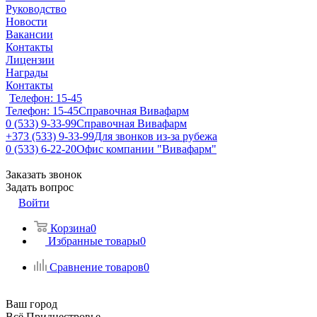
Руководство
Новости
Вакансии
Контакты
Лицензии
Награды
Контакты
Телефон: 15-45
Телефон: 15-45
Справочная Вивафарм
0 (533) 9-33-99
Справочная Вивафарм
+373 (533) 9-33-99
Для звонков из-за рубежа
0 (533) 6-22-20
Офис компании "Вивафарм"
Заказать звонок
Задать вопрос
Войти
Корзина
0
Избранные товары
0
Сравнение товаров
0
Ваш город
Всё Приднестровье