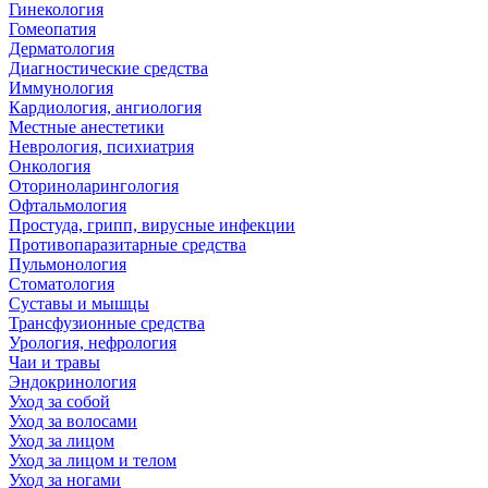
Гинекология
Гомеопатия
Дерматология
Диагностические средства
Иммунология
Кардиология, ангиология
Местные анестетики
Неврология, психиатрия
Онкология
Оториноларингология
Офтальмология
Простуда, грипп, вирусные инфекции
Противопаразитарные средства
Пульмонология
Стоматология
Суставы и мышцы
Трансфузионные средства
Урология, нефрология
Чаи и травы
Эндокринология
Уход за собой
Уход за волосами
Уход за лицом
Уход за лицом и телом
Уход за ногами