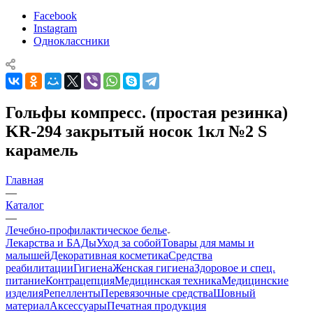
Facebook
Instagram
Одноклассники
Гольфы компресс. (простая резинка)
KR-294 закрытый носок 1кл №2 S
карамель
Главная
—
Каталог
—
Лечебно-профилактическое белье
Лекарства и БАДы
Уход за собой
Товары для мамы и
малышей
Декоративная косметика
Средства
реабилитации
Гигиена
Женская гигиена
Здоровое и спец.
питание
Контрацепция
Медицинская техника
Медицинские
изделия
Репелленты
Перевязочные средства
Шовный
материал
Аксессуары
Печатная продукция