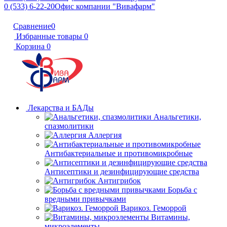
0 (533) 6-22-20
Офис компании "Вивафарм"
Сравнение
0
Избранные товары
0
Корзина
0
Лекарства и БАДы
Анальгетики,
спазмолитики
Аллергия
Антибактериальные и противомикробные
Антисептики и дезинфицирующие средства
Антигрибок
Борьба с
вредными привычками
Варикоз. Геморрой
Витамины,
микроэлементы