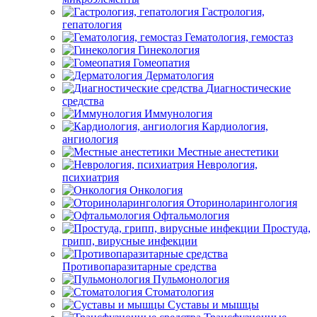
Гастрология,
гепатология
Гематология, гемостаз
Гинекология
Гомеопатия
Дерматология
Диагностические
средства
Иммунология
Кардиология,
ангиология
Местные анестетики
Неврология,
психиатрия
Онкология
Оториноларингология
Офтальмология
Простуда,
грипп, вирусные инфекции
Противопаразитарные средства
Пульмонология
Стоматология
Суставы и мышцы