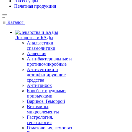
Аксессуары
Печатная продукция
Каталог
Лекарства и БАДы
Анальгетики,
спазмолитики
Аллергия
Антибактериальные и
противомикробные
Антисептики и
дезинфицирующие
средства
Антигрибок
Борьба с вредными
привычками
Варикоз. Геморрой
Витамины,
микроэлементы
Гастрология,
гепатология
Гематология, гемостаз