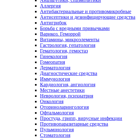
Анальгетики, спазмолитики
Аллергия
Антибактериальные и противомикробные
Антисептики и дезинфицирующие средства
Антигрибок
Борьба с вредными привычками
Варикоз. Геморрой
Витамины, микроэлементы
Гастрология, гепатология
Гематология, гемостаз
Гинекология
Гомеопатия
Дерматология
Диагностические средства
Иммунология
Кардиология, ангиология
Местные анестетики
Неврология, психиатрия
Онкология
Оториноларингология
Офтальмология
Простуда, грипп, вирусные инфекции
Противопаразитарные средства
Пульмонология
Стоматология