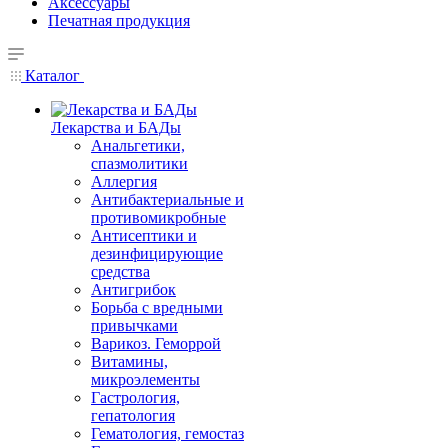
Аксессуары
Печатная продукция
Каталог
Лекарства и БАДы
Анальгетики,
спазмолитики
Аллергия
Антибактериальные и
противомикробные
Антисептики и
дезинфицирующие
средства
Антигрибок
Борьба с вредными
привычками
Варикоз. Геморрой
Витамины,
микроэлементы
Гастрология,
гепатология
Гематология, гемостаз