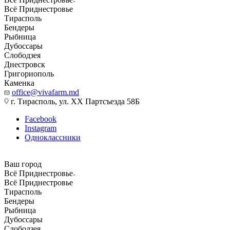
Всё Приднестровье
Тирасполь
Бендеры
Рыбница
Дубоссары
Слободзея
Днестровск
Григориополь
Каменка
office@vivafarm.md
г. Тирасполь, ул. ХХ Партсъезда 58Б
Facebook
Instagram
Одноклассники
Ваш город
Всё Приднестровье
Всё Приднестровье
Тирасполь
Бендеры
Рыбница
Дубоссары
Слободзея