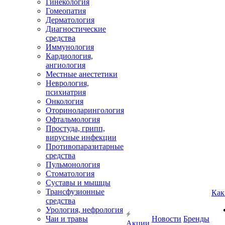
Гинекология
Гомеопатия
Дерматология
Диагностические
средства
Иммунология
Кардиология,
ангиология
Местные анестетики
Неврология,
психиатрия
Онкология
Оториноларингология
Офтальмология
Простуда, грипп,
вирусные инфекции
Противопаразитарные
средства
Пульмонология
Стоматология
Суставы и мышцы
Трансфузионные
Как
средства
Урология, нефрология
Чаи и травы
Новости
Бренды
Акции