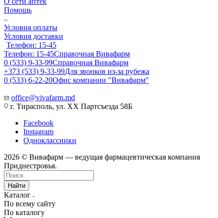
О сети аптек
Помощь
Условия оплаты
Условия доставки
Телефон: 15-45
Телефон: 15-45
Справочная Вивафарм
0 (533) 9-33-99
Справочная Вивафарм
+373 (533) 9-33-99
Для звонков из-за рубежа
0 (533) 6-22-20
Офис компании "Вивафарм"
office@vivafarm.md
г. Тирасполь, ул. ХХ Партсъезда 58Б
Facebook
Instagram
Одноклассники
2026 © Вивафарм — ведущая фармацевтическая компания
Приднестровья.
Найти
Каталог
По всему сайту
По каталогу