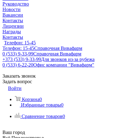
Руководство
Новости
Вакансии
Контакты
Лицензии
Награды
Контакты
Телефон: 15-45
Телефон: 15-45
Справочная Вивафарм
0 (533) 9-33-99
Справочная Вивафарм
+373 (533) 9-33-99
Для звонков из-за рубежа
0 (533) 6-22-20
Офис компании "Вивафарм"
Заказать звонок
Задать вопрос
Войти
Корзина
0
Избранные товары
0
Сравнение товаров
0
Ваш город
Всё Приднестровье