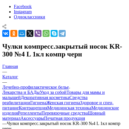
Facebook
Instagram
Одноклассники
Чулки компресс.закрытый носок KR-
300 №4 L 1кл компр черн
Главная
—
Каталог
—
Лечебно-профилактическое белье
Лекарства и БАДы
Уход за собой
Товары для мамы и
малышей
Декоративная косметика
Средства
реабилитации
Гигиена
Женская гигиена
Здоровое и спец.
питание
Контрацепция
Медицинская техника
Медицинские
изделия
Репелленты
Перевязочные средства
Шовный
материал
Аксессуары
Печатная продукция
—
Чулки компресс.закрытый носок KR-300 №4 L 1кл компр
черн