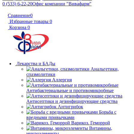
0 (533) 6-22-20
Офис компании "Вивафарм"
Сравнение
0
Избранные товары
0
Корзина
0
Лекарства и БАДы
Анальгетики,
спазмолитики
Аллергия
Антибактериальные и противомикробные
Антисептики и дезинфицирующие средства
Антигрибок
Борьба с
вредными привычками
Варикоз. Геморрой
Витамины,
микроэлементы