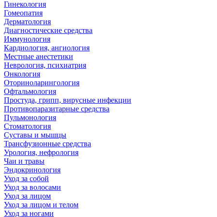
Гинекология
Гомеопатия
Дерматология
Диагностические средства
Иммунология
Кардиология, ангиология
Местные анестетики
Неврология, психиатрия
Онкология
Оториноларингология
Офтальмология
Простуда, грипп, вирусные инфекции
Противопаразитарные средства
Пульмонология
Стоматология
Суставы и мышцы
Трансфузионные средства
Урология, нефрология
Чаи и травы
Эндокринология
Уход за собой
Уход за волосами
Уход за лицом
Уход за лицом и телом
Уход за ногами