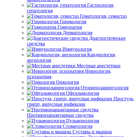
Гастрология,
гепатология
Гематология, гемостаз
Гинекология
Гомеопатия
Дерматология
Диагностические
средства
Иммунология
Кардиология,
ангиология
Местные анестетики
Неврология,
психиатрия
Онкология
Оториноларингология
Офтальмология
Простуда,
грипп, вирусные инфекции
Противопаразитарные средства
Пульмонология
Стоматология
Суставы и мышцы