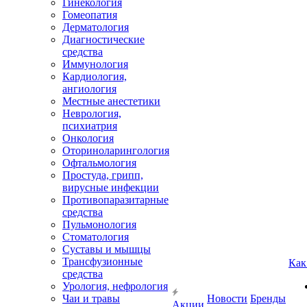
Гинекология
Гомеопатия
Дерматология
Диагностические
средства
Иммунология
Кардиология,
ангиология
Местные анестетики
Неврология,
психиатрия
Онкология
Оториноларингология
Офтальмология
Простуда, грипп,
вирусные инфекции
Противопаразитарные
средства
Пульмонология
Стоматология
Суставы и мышцы
Трансфузионные
Как
средства
Урология, нефрология
Чаи и травы
Новости
Бренды
Акции