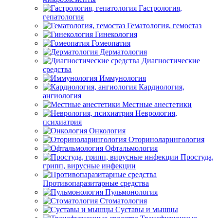
Гастрология,
гепатология
Гематология, гемостаз
Гинекология
Гомеопатия
Дерматология
Диагностические
средства
Иммунология
Кардиология,
ангиология
Местные анестетики
Неврология,
психиатрия
Онкология
Оториноларингология
Офтальмология
Простуда,
грипп, вирусные инфекции
Противопаразитарные средства
Пульмонология
Стоматология
Суставы и мышцы