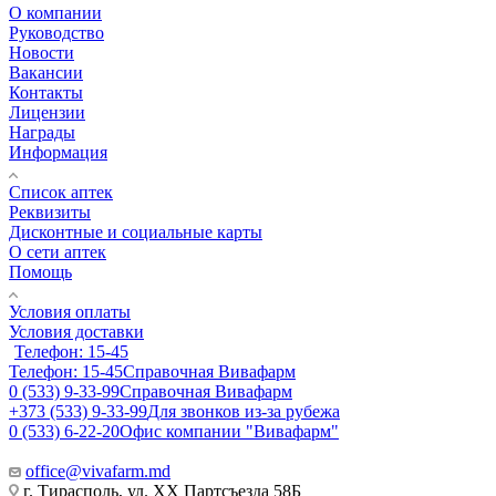
О компании
Руководство
Новости
Вакансии
Контакты
Лицензии
Награды
Информация
Список аптек
Реквизиты
Дисконтные и социальные карты
О сети аптек
Помощь
Условия оплаты
Условия доставки
Телефон: 15-45
Телефон: 15-45
Справочная Вивафарм
0 (533) 9-33-99
Справочная Вивафарм
+373 (533) 9-33-99
Для звонков из-за рубежа
0 (533) 6-22-20
Офис компании "Вивафарм"
office@vivafarm.md
г. Тирасполь, ул. ХХ Партсъезда 58Б