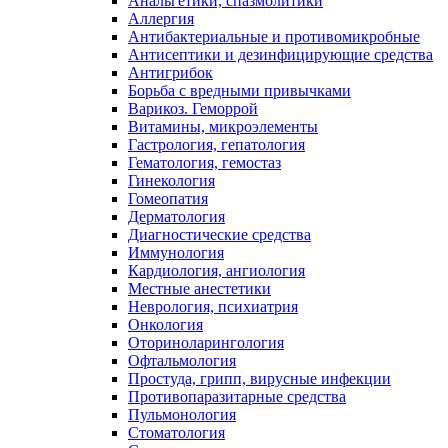
Анальгетики, спазмолитики
Аллергия
Антибактериальные и противомикробные
Антисептики и дезинфицирующие средства
Антигрибок
Борьба с вредными привычками
Варикоз. Геморрой
Витамины, микроэлементы
Гастрология, гепатология
Гематология, гемостаз
Гинекология
Гомеопатия
Дерматология
Диагностические средства
Иммунология
Кардиология, ангиология
Местные анестетики
Неврология, психиатрия
Онкология
Оториноларингология
Офтальмология
Простуда, грипп, вирусные инфекции
Противопаразитарные средства
Пульмонология
Стоматология