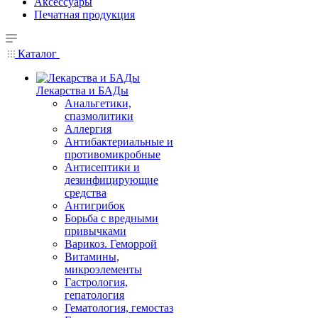
Аксессуары
Печатная продукция
Каталог
Лекарства и БАДы
Анальгетики,
спазмолитики
Аллергия
Антибактериальные и
противомикробные
Антисептики и
дезинфицирующие
средства
Антигрибок
Борьба с вредными
привычками
Варикоз. Геморрой
Витамины,
микроэлементы
Гастрология,
гепатология
Гематология, гемостаз