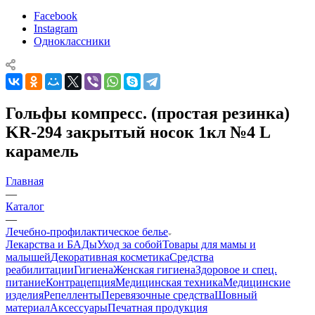
Facebook
Instagram
Одноклассники
Гольфы компресс. (простая резинка)
KR-294 закрытый носок 1кл №4 L
карамель
Главная
—
Каталог
—
Лечебно-профилактическое белье
Лекарства и БАДы
Уход за собой
Товары для мамы и
малышей
Декоративная косметика
Средства
реабилитации
Гигиена
Женская гигиена
Здоровое и спец.
питание
Контрацепция
Медицинская техника
Медицинские
изделия
Репелленты
Перевязочные средства
Шовный
материал
Аксессуары
Печатная продукция