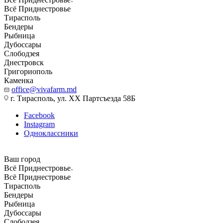
Всё Приднестровье
Тирасполь
Бендеры
Рыбница
Дубоссары
Слободзея
Днестровск
Григориополь
Каменка
office@vivafarm.md
г. Тирасполь, ул. ХХ Партсъезда 58Б
Facebook
Instagram
Одноклассники
Ваш город
Всё Приднестровье
Всё Приднестровье
Тирасполь
Бендеры
Рыбница
Дубоссары
Слободзея