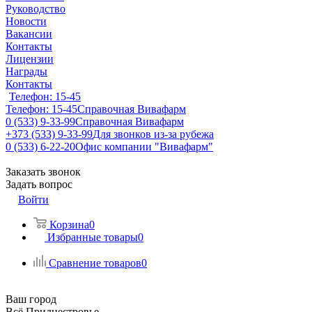
Руководство
Новости
Вакансии
Контакты
Лицензии
Награды
Контакты
Телефон: 15-45
Телефон: 15-45
Справочная Вивафарм
0 (533) 9-33-99
Справочная Вивафарм
+373 (533) 9-33-99
Для звонков из-за рубежа
0 (533) 6-22-20
Офис компании "Вивафарм"
Заказать звонок
Задать вопрос
Войти
Корзина
0
Избранные товары
0
Сравнение товаров
0
Ваш город
Всё Приднестровье