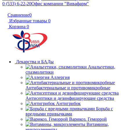
0 (533) 6-22-20
Офис компании "Вивафарм"
Сравнение
0
Избранные товары
0
Корзина
0
Лекарства и БАДы
Анальгетики,
спазмолитики
Аллергия
Антибактериальные и противомикробные
Антисептики и дезинфицирующие средства
Антигрибок
Борьба с
вредными привычками
Варикоз. Геморрой
Витамины,
микроэлементы