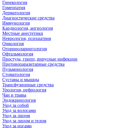
Гинекология
Гомеопатия
Дерматология
Диагностические средства
Иммунология
Кардиология, ангиология
Местные анестетики
Неврология, психиатрия
Онкология
Оториноларингология
Офтальмология
Простуда, грипп, вирусные инфекции
Противопаразитарные средства
Пульмонология
Стоматология
Суставы и мышцы
Трансфузионные средства
Урология, нефрология
Чаи и травы
Эндокринология
Уход за собой
Уход за волосами
Уход за лицом
Уход за лицом и телом
Уход за ногами