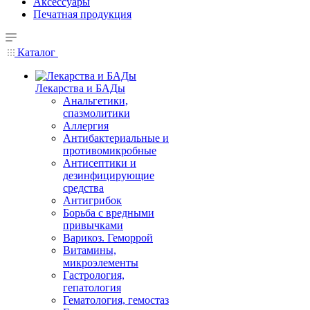
Аксессуары
Печатная продукция
Каталог
Лекарства и БАДы
Анальгетики,
спазмолитики
Аллергия
Антибактериальные и
противомикробные
Антисептики и
дезинфицирующие
средства
Антигрибок
Борьба с вредными
привычками
Варикоз. Геморрой
Витамины,
микроэлементы
Гастрология,
гепатология
Гематология, гемостаз