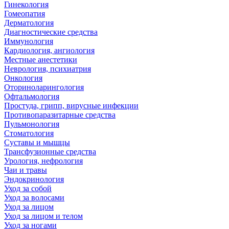
Гинекология
Гомеопатия
Дерматология
Диагностические средства
Иммунология
Кардиология, ангиология
Местные анестетики
Неврология, психиатрия
Онкология
Оториноларингология
Офтальмология
Простуда, грипп, вирусные инфекции
Противопаразитарные средства
Пульмонология
Стоматология
Суставы и мышцы
Трансфузионные средства
Урология, нефрология
Чаи и травы
Эндокринология
Уход за собой
Уход за волосами
Уход за лицом
Уход за лицом и телом
Уход за ногами