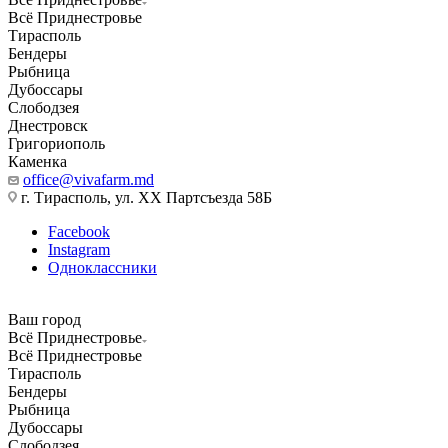
Всё Приднестровье
Тирасполь
Бендеры
Рыбница
Дубоссары
Слободзея
Днестровск
Григориополь
Каменка
office@vivafarm.md
г. Тирасполь, ул. ХХ Партсъезда 58Б
Facebook
Instagram
Одноклассники
Ваш город
Всё Приднестровье
Всё Приднестровье
Тирасполь
Бендеры
Рыбница
Дубоссары
Слободзея