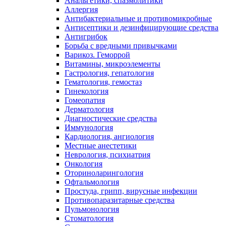
Анальгетики, спазмолитики
Аллергия
Антибактериальные и противомикробные
Антисептики и дезинфицирующие средства
Антигрибок
Борьба с вредными привычками
Варикоз. Геморрой
Витамины, микроэлементы
Гастрология, гепатология
Гематология, гемостаз
Гинекология
Гомеопатия
Дерматология
Диагностические средства
Иммунология
Кардиология, ангиология
Местные анестетики
Неврология, психиатрия
Онкология
Оториноларингология
Офтальмология
Простуда, грипп, вирусные инфекции
Противопаразитарные средства
Пульмонология
Стоматология