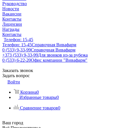
Руководство
Новости
Вакансии
Контакты
Лицензии
Награды
Контакты
Телефон: 15-45
Телефон: 15-45
Справочная Вивафарм
0 (533) 9-33-99
Справочная Вивафарм
+373 (533) 9-33-99
Для звонков из-за рубежа
0 (533) 6-22-20
Офис компании "Вивафарм"
Заказать звонок
Задать вопрос
Войти
Корзина
0
Избранные товары
0
Сравнение товаров
0
Ваш город
Всё Приднестровье