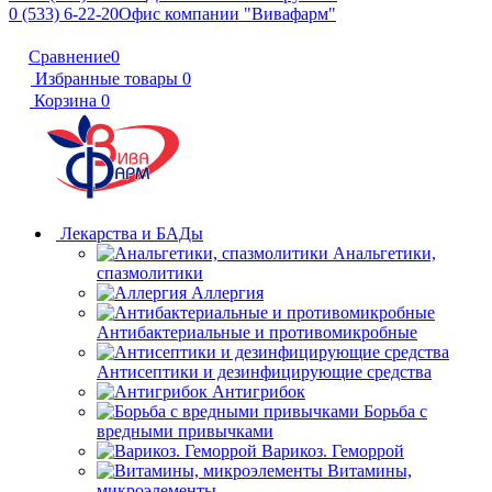
0 (533) 6-22-20
Офис компании "Вивафарм"
Сравнение
0
Избранные товары
0
Корзина
0
Лекарства и БАДы
Анальгетики,
спазмолитики
Аллергия
Антибактериальные и противомикробные
Антисептики и дезинфицирующие средства
Антигрибок
Борьба с
вредными привычками
Варикоз. Геморрой
Витамины,
микроэлементы