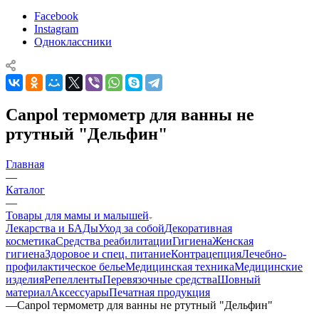
Facebook
Instagram
Одноклассники
Canpol термометр для ванны не
ртутный "Дельфин"
Главная
—
Каталог
—
Товары для мамы и малышей
Лекарства и БАДы
Уход за собой
Декоративная
косметика
Средства реабилитации
Гигиена
Женская
гигиена
Здоровое и спец. питание
Контрацепция
Лечебно-
профилактическое белье
Медицинская техника
Медицинские
изделия
Репелленты
Перевязочные средства
Шовный
материал
Аксессуары
Печатная продукция
—
Canpol термометр для ванны не ртутный "Дельфин"