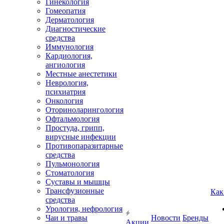
Гинекология
Гомеопатия
Дерматология
Диагностические
средства
Иммунология
Кардиология,
ангиология
Местные анестетики
Неврология,
психиатрия
Онкология
Оториноларингология
Офтальмология
Простуда, грипп,
вирусные инфекции
Противопаразитарные
средства
Пульмонология
Стоматология
Суставы и мышцы
Трансфузионные
Как
средства
Урология, нефрология
Чаи и травы
Новости
Бренды
Акции