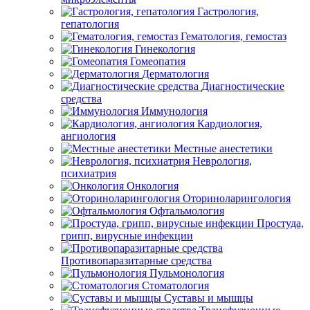
Гастрология,
гепатология
Гематология, гемостаз
Гинекология
Гомеопатия
Дерматология
Диагностические
средства
Иммунология
Кардиология,
ангиология
Местные анестетики
Неврология,
психиатрия
Онкология
Оториноларингология
Офтальмология
Простуда,
грипп, вирусные инфекции
Противопаразитарные средства
Пульмонология
Стоматология
Суставы и мышцы