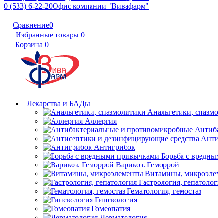
0 (533) 6-22-20
Офис компании "Вивафарм"
Сравнение
0
Избранные товары
0
Корзина
0
Лекарства и БАДы
Анальгетики, спазм
Аллергия
Антиб
Анти
Антигрибок
Борьба с вредн
Варикоз. Геморрой
Витамины, микроэле
Гастрология, гепатолог
Гематология, гемостаз
Гинекология
Гомеопатия
Дерматология