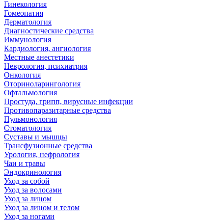
Гинекология
Гомеопатия
Дерматология
Диагностические средства
Иммунология
Кардиология, ангиология
Местные анестетики
Неврология, психиатрия
Онкология
Оториноларингология
Офтальмология
Простуда, грипп, вирусные инфекции
Противопаразитарные средства
Пульмонология
Стоматология
Суставы и мышцы
Трансфузионные средства
Урология, нефрология
Чаи и травы
Эндокринология
Уход за собой
Уход за волосами
Уход за лицом
Уход за лицом и телом
Уход за ногами