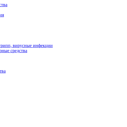
ства
ия
 грипп, вирусные инфекции
рные средства
тва