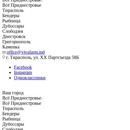
Всё Приднестровье
Тирасполь
Бендеры
Рыбница
Дубоссары
Слободзея
Днестровск
Григориополь
Каменка
office@vivafarm.md
г. Тирасполь, ул. ХХ Партсъезда 58Б
Facebook
Instagram
Одноклассники
Ваш город
Всё Приднестровье
Всё Приднестровье
Тирасполь
Бендеры
Рыбница
Дубоссары
Слободзея