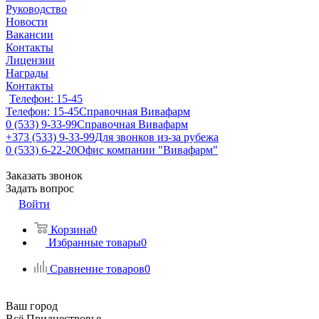
Руководство
Новости
Вакансии
Контакты
Лицензии
Награды
Контакты
Телефон: 15-45
Телефон: 15-45
Справочная Вивафарм
0 (533) 9-33-99
Справочная Вивафарм
+373 (533) 9-33-99
Для звонков из-за рубежа
0 (533) 6-22-20
Офис компании "Вивафарм"
Заказать звонок
Задать вопрос
Войти
Корзина
0
Избранные товары
0
Сравнение товаров
0
Ваш город
Всё Приднестровье