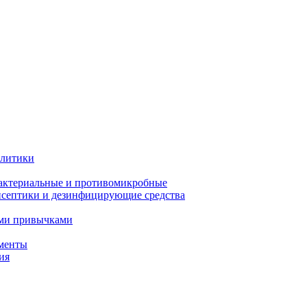
олитики
актериальные и противомикробные
септики и дезинфицирующие средства
ыми привычками
менты
ия