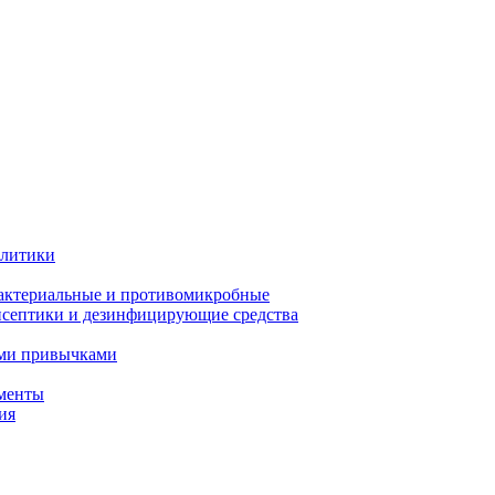
олитики
актериальные и противомикробные
септики и дезинфицирующие средства
ыми привычками
менты
ия