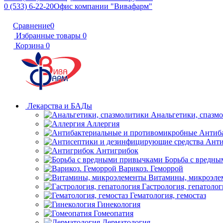
0 (533) 6-22-20
Офис компании "Вивафарм"
Сравнение
0
Избранные товары
0
Корзина
0
Лекарства и БАДы
Анальгетики, спазм
Аллергия
Антиб
Анти
Антигрибок
Борьба с вредн
Варикоз. Геморрой
Витамины, микроэле
Гастрология, гепатолог
Гематология, гемостаз
Гинекология
Гомеопатия
Дерматология