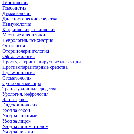
Гинекология
Гомеопатия
Дерматология
Диагностические средства
Иммунология
Кардиология, ангиология
Местные анестетики
Неврология, психиатрия
Онкология
Оториноларингология
Офтальмология
Простуда, грипп, вирусные инфекции
Противопаразитарные средства
Пульмонология
Стоматология
Суставы и мышцы
Трансфузионные средства
Урология, нефрология
Чаи и травы
Эндокринология
Уход за собой
Уход за волосами
Уход за лицом
Уход за лицом и телом
Уход за ногами