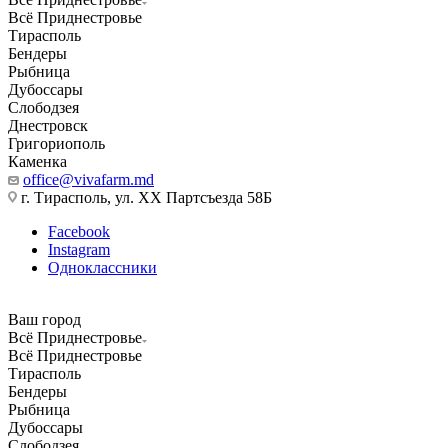
Всё Приднестровье
Тирасполь
Бендеры
Рыбница
Дубоссары
Слободзея
Днестровск
Григориополь
Каменка
office@vivafarm.md
г. Тирасполь, ул. ХХ Партсъезда 58Б
Facebook
Instagram
Одноклассники
Ваш город
Всё Приднестровье
Всё Приднестровье
Тирасполь
Бендеры
Рыбница
Дубоссары
Слободзея