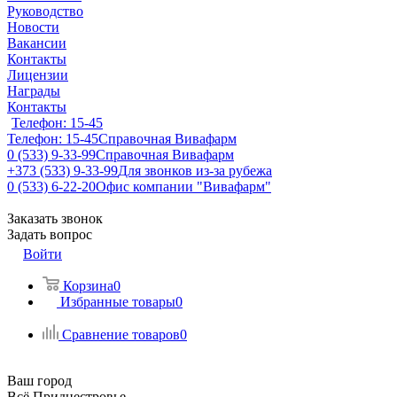
Руководство
Новости
Вакансии
Контакты
Лицензии
Награды
Контакты
Телефон: 15-45
Телефон: 15-45
Справочная Вивафарм
0 (533) 9-33-99
Справочная Вивафарм
+373 (533) 9-33-99
Для звонков из-за рубежа
0 (533) 6-22-20
Офис компании "Вивафарм"
Заказать звонок
Задать вопрос
Войти
Корзина
0
Избранные товары
0
Сравнение товаров
0
Ваш город
Всё Приднестровье