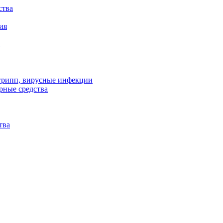
ства
ия
 грипп, вирусные инфекции
рные средства
тва