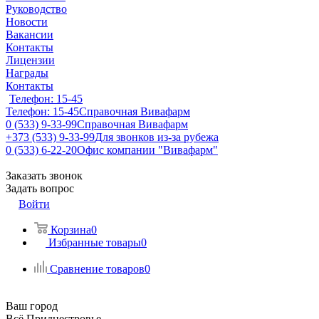
Руководство
Новости
Вакансии
Контакты
Лицензии
Награды
Контакты
Телефон: 15-45
Телефон: 15-45
Справочная Вивафарм
0 (533) 9-33-99
Справочная Вивафарм
+373 (533) 9-33-99
Для звонков из-за рубежа
0 (533) 6-22-20
Офис компании "Вивафарм"
Заказать звонок
Задать вопрос
Войти
Корзина
0
Избранные товары
0
Сравнение товаров
0
Ваш город
Всё Приднестровье