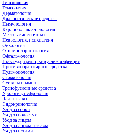
Гинекология
Гомеопатия
Дерматология
Диагностические средства
Иммунология
Кардиология, ангиология
Местные анестетики
Неврология, психиатрия
Онкология
Оториноларингология
Офтальмология
Простуда, грипп, вирусные инфекции
Противопаразитарные средства
Пульмонология
Стоматология
Суставы и мышцы
Трансфузионные средства
Урология, нефрология
Чаи и травы
Эндокринология
Уход за собой
Уход за волосами
Уход за лицом
Уход за лицом и телом
Уход за ногами