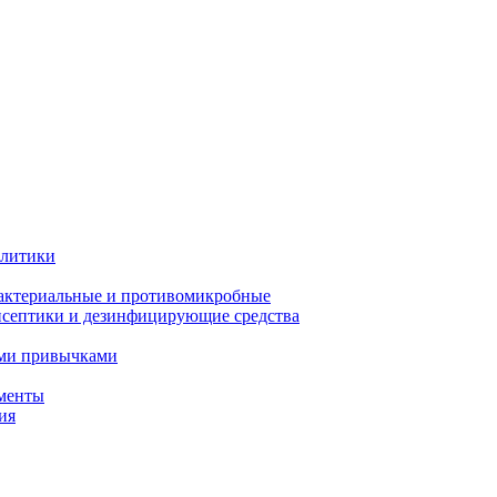
олитики
актериальные и противомикробные
септики и дезинфицирующие средства
ыми привычками
менты
ия