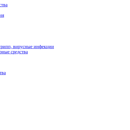
ства
ия
 грипп, вирусные инфекции
рные средства
тва