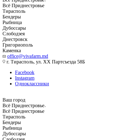
Всё Приднестровье
Тирасполь
Бендеры
Рыбница
Дубоссары
Слободзея
Днестровск
Григориополь
Каменка
office@vivafarm.md
г. Тирасполь, ул. ХХ Партсъезда 58Б
Facebook
Instagram
Одноклассники
Ваш город
Всё Приднестровье
Всё Приднестровье
Тирасполь
Бендеры
Рыбница
Дубоссары
Слободзея