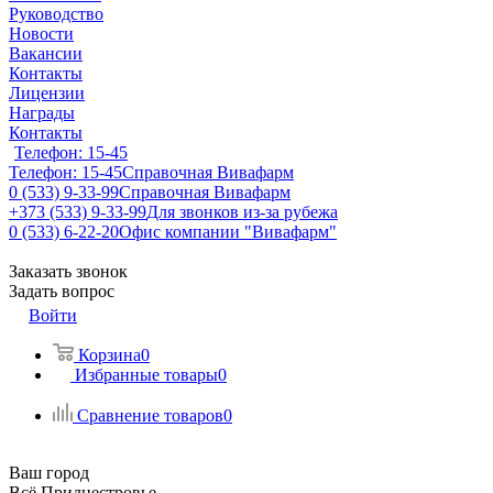
Руководство
Новости
Вакансии
Контакты
Лицензии
Награды
Контакты
Телефон: 15-45
Телефон: 15-45
Справочная Вивафарм
0 (533) 9-33-99
Справочная Вивафарм
+373 (533) 9-33-99
Для звонков из-за рубежа
0 (533) 6-22-20
Офис компании "Вивафарм"
Заказать звонок
Задать вопрос
Войти
Корзина
0
Избранные товары
0
Сравнение товаров
0
Ваш город
Всё Приднестровье