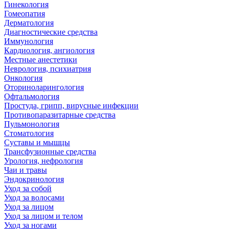
Гинекология
Гомеопатия
Дерматология
Диагностические средства
Иммунология
Кардиология, ангиология
Местные анестетики
Неврология, психиатрия
Онкология
Оториноларингология
Офтальмология
Простуда, грипп, вирусные инфекции
Противопаразитарные средства
Пульмонология
Стоматология
Суставы и мышцы
Трансфузионные средства
Урология, нефрология
Чаи и травы
Эндокринология
Уход за собой
Уход за волосами
Уход за лицом
Уход за лицом и телом
Уход за ногами