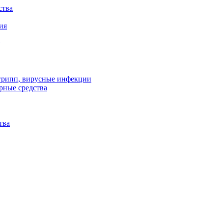
ства
ия
 грипп, вирусные инфекции
рные средства
тва