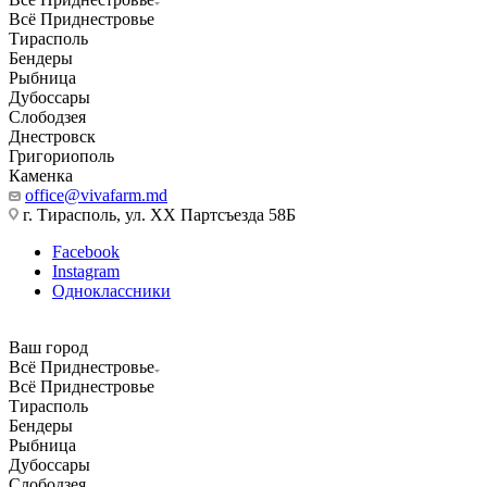
Всё Приднестровье
Тирасполь
Бендеры
Рыбница
Дубоссары
Слободзея
Днестровск
Григориополь
Каменка
office@vivafarm.md
г. Тирасполь, ул. ХХ Партсъезда 58Б
Facebook
Instagram
Одноклассники
Ваш город
Всё Приднестровье
Всё Приднестровье
Тирасполь
Бендеры
Рыбница
Дубоссары
Слободзея