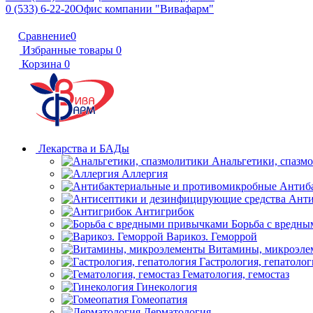
0 (533) 6-22-20
Офис компании "Вивафарм"
Сравнение
0
Избранные товары
0
Корзина
0
Лекарства и БАДы
Анальгетики, спазм
Аллергия
Антиб
Анти
Антигрибок
Борьба с вредн
Варикоз. Геморрой
Витамины, микроэле
Гастрология, гепатолог
Гематология, гемостаз
Гинекология
Гомеопатия
Дерматология