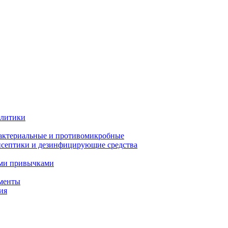
олитики
актериальные и противомикробные
септики и дезинфицирующие средства
ыми привычками
менты
ия