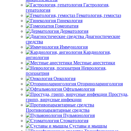
Гастрология,
гепатология
Гематология, гемостаз
Гинекология
Гомеопатия
Дерматология
Диагностические
средства
Иммунология
Кардиология,
ангиология
Местные анестетики
Неврология,
психиатрия
Онкология
Оториноларингология
Офтальмология
Простуда,
грипп, вирусные инфекции
Противопаразитарные средства
Пульмонология
Стоматология
Суставы и мышцы