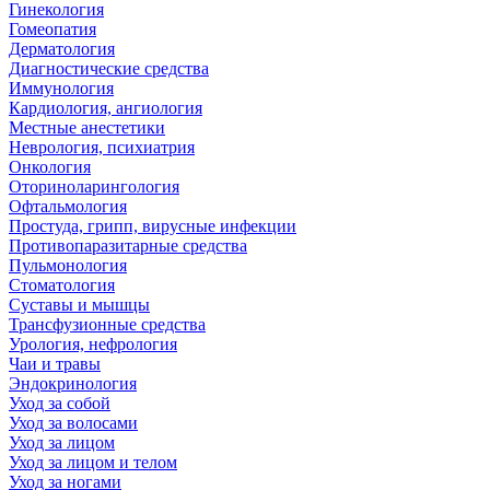
Гинекология
Гомеопатия
Дерматология
Диагностические средства
Иммунология
Кардиология, ангиология
Местные анестетики
Неврология, психиатрия
Онкология
Оториноларингология
Офтальмология
Простуда, грипп, вирусные инфекции
Противопаразитарные средства
Пульмонология
Стоматология
Суставы и мышцы
Трансфузионные средства
Урология, нефрология
Чаи и травы
Эндокринология
Уход за собой
Уход за волосами
Уход за лицом
Уход за лицом и телом
Уход за ногами