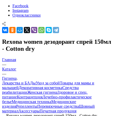
Facebook
Instagram
Одноклассники
Rexona women дезодорант спрей 150мл
- Cotton dry
Главная
—
Каталог
—
Гигиена
Лекарства и БАДы
Уход за собой
Товары для мамы и
малышей
Декоративная косметика
Средства
реабилитации
Женская гигиена
Здоровое и спец.
питание
Контрацепция
Лечебно-профилактическое
белье
Медицинская техника
Медицинские
изделия
Репелленты
Перевязочные средства
Шовный
материал
Аксессуары
Печатная продукция
—
Rexona women дезодорант спрей 150мл - Cotton dry