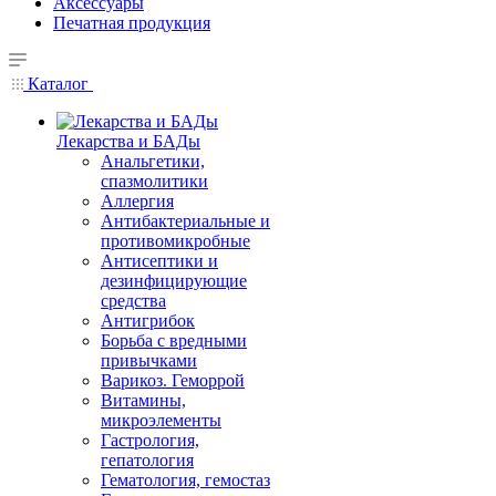
Аксессуары
Печатная продукция
Каталог
Лекарства и БАДы
Анальгетики,
спазмолитики
Аллергия
Антибактериальные и
противомикробные
Антисептики и
дезинфицирующие
средства
Антигрибок
Борьба с вредными
привычками
Варикоз. Геморрой
Витамины,
микроэлементы
Гастрология,
гепатология
Гематология, гемостаз