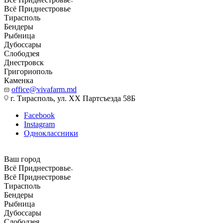
Всё Приднестровье
Тирасполь
Бендеры
Рыбница
Дубоссары
Слободзея
Днестровск
Григориополь
Каменка
office@vivafarm.md
г. Тирасполь, ул. ХХ Партсъезда 58Б
Facebook
Instagram
Одноклассники
Ваш город
Всё Приднестровье
Всё Приднестровье
Тирасполь
Бендеры
Рыбница
Дубоссары
Слободзея