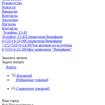
Руководство
Новости
Вакансии
Контакты
Лицензии
Награды
Контакты
Телефон: 15-45
Телефон: 15-45
Справочная Вивафарм
0 (533) 9-33-99
Справочная Вивафарм
+373 (533) 9-33-99
Для звонков из-за рубежа
0 (533) 6-22-20
Офис компании "Вивафарм"
Заказать звонок
Задать вопрос
Войти
Корзина
0
Избранные товары
0
Сравнение товаров
0
Ваш город
Всё Приднестровье