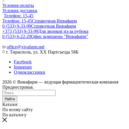
Условия оплаты
Условия доставки
Телефон: 15-45
Телефон: 15-45
Справочная Вивафарм
0 (533) 9-33-99
Справочная Вивафарм
+373 (533) 9-33-99
Для звонков из-за рубежа
0 (533) 6-22-20
Офис компании "Вивафарм"
office@vivafarm.md
г. Тирасполь, ул. ХХ Партсъезда 58Б
Facebook
Instagram
Одноклассники
2026 © Вивафарм — ведущая фармацевтическая компания
Приднестровья.
Найти
Каталог
По всему сайту
По каталогу