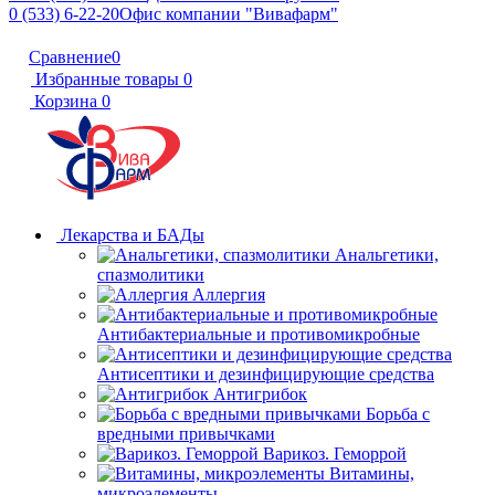
0 (533) 6-22-20
Офис компании "Вивафарм"
Сравнение
0
Избранные товары
0
Корзина
0
Лекарства и БАДы
Анальгетики,
спазмолитики
Аллергия
Антибактериальные и противомикробные
Антисептики и дезинфицирующие средства
Антигрибок
Борьба с
вредными привычками
Варикоз. Геморрой
Витамины,
микроэлементы