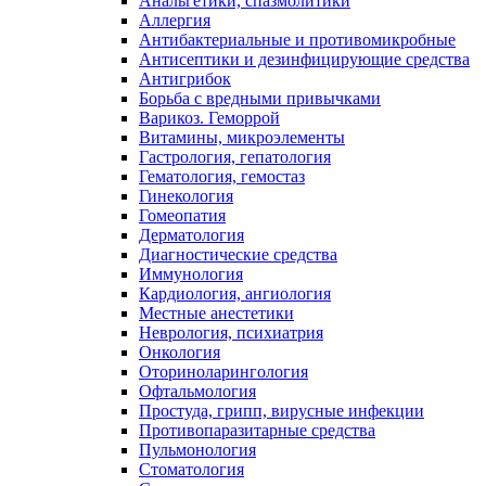
Анальгетики, спазмолитики
Аллергия
Антибактериальные и противомикробные
Антисептики и дезинфицирующие средства
Антигрибок
Борьба с вредными привычками
Варикоз. Геморрой
Витамины, микроэлементы
Гастрология, гепатология
Гематология, гемостаз
Гинекология
Гомеопатия
Дерматология
Диагностические средства
Иммунология
Кардиология, ангиология
Местные анестетики
Неврология, психиатрия
Онкология
Оториноларингология
Офтальмология
Простуда, грипп, вирусные инфекции
Противопаразитарные средства
Пульмонология
Стоматология