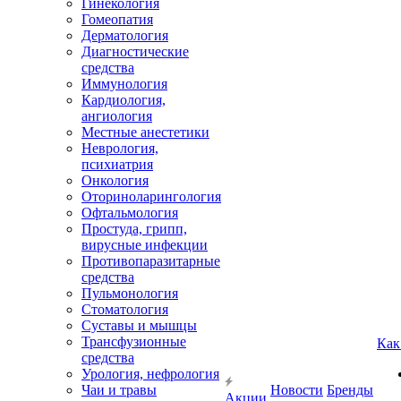
Гинекология
Гомеопатия
Дерматология
Диагностические
средства
Иммунология
Кардиология,
ангиология
Местные анестетики
Неврология,
психиатрия
Онкология
Оториноларингология
Офтальмология
Простуда, грипп,
вирусные инфекции
Противопаразитарные
средства
Пульмонология
Стоматология
Суставы и мышцы
Трансфузионные
Как
средства
Урология, нефрология
Чаи и травы
Новости
Бренды
Акции