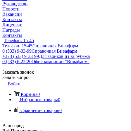
Руководство
Новости
Вакансии
Контакты
Лицензии
Награды
Контакты
Телефон: 15-45
Телефон: 15-45
Справочная Вивафарм
0 (533) 9-33-99
Справочная Вивафарм
+373 (533) 9-33-99
Для звонков из-за рубежа
0 (533) 6-22-20
Офис компании "Вивафарм"
Заказать звонок
Задать вопрос
Войти
Корзина
0
Избранные товары
0
Сравнение товаров
0
Ваш город
Всё Приднестровье