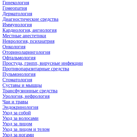
Гинекология
Гомеопатия
Дерматология
Диагностические средства
Иммунология
Кардиология, ангиология
Местные анестетики
Неврология, психиатрия
Онкология
Оториноларингология
Офтальмология
Простуда, грипп, вирусные инфекции
Противопаразитарные средства
Пульмонология
Стоматология
Суставы и мышцы
Трансфузионные средства
Урология, нефрология
Чаи и травы
Эндокринология
Уход за собой
Уход за волосами
Уход за лицом
Уход за лицом и телом
Уход за ногами