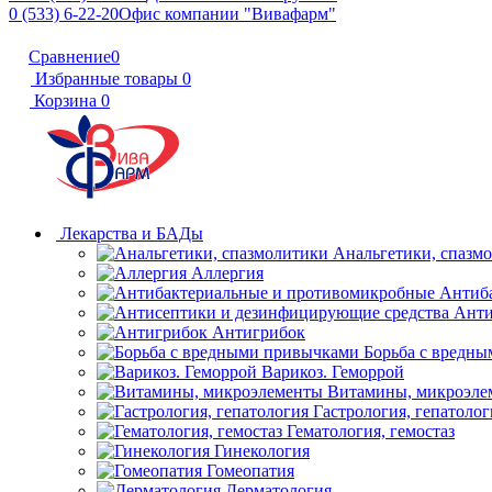
0 (533) 6-22-20
Офис компании "Вивафарм"
Сравнение
0
Избранные товары
0
Корзина
0
Лекарства и БАДы
Анальгетики, спазм
Аллергия
Антиб
Анти
Антигрибок
Борьба с вредн
Варикоз. Геморрой
Витамины, микроэле
Гастрология, гепатолог
Гематология, гемостаз
Гинекология
Гомеопатия
Дерматология