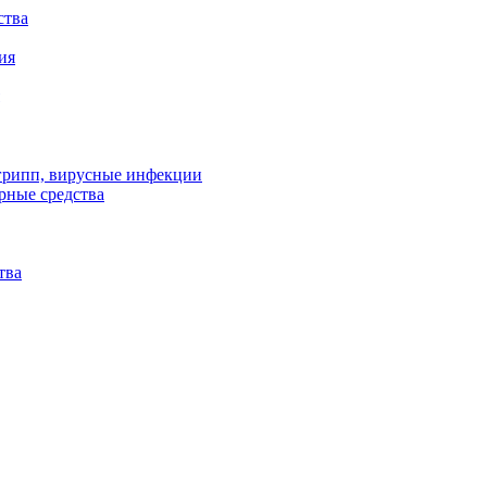
ства
ия
 грипп, вирусные инфекции
рные средства
тва