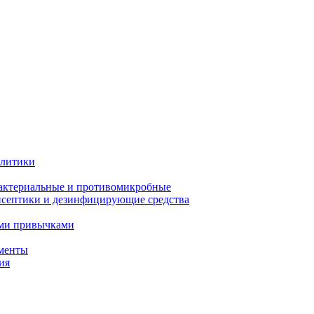
олитики
актериальные и противомикробные
септики и дезинфицирующие средства
ыми привычками
менты
ия