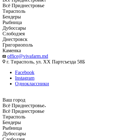
Всё Приднестровье
Тирасполь
Бендеры
Рыбница
Дубоссары
Слободзея
Днестровск
Григориополь
Каменка
office@vivafarm.md
г. Тирасполь, ул. ХХ Партсъезда 58Б
Facebook
Instagram
Одноклассники
Ваш город
Всё Приднестровье
Всё Приднестровье
Тирасполь
Бендеры
Рыбница
Дубоссары
Слободзея