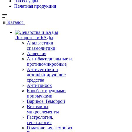
Аксессуары
Печатная продукция
Каталог
Лекарства и БАДы
Анальгетики,
спазмолитики
Аллергия
Антибактериальные и
противомикробные
Антисептики и
дезинфицирующие
средства
Антигрибок
Борьба с вредными
привычками
Варикоз. Геморрой
Витамины,
микроэлементы
Гастрология,
гепатология
Гематология, гемостаз