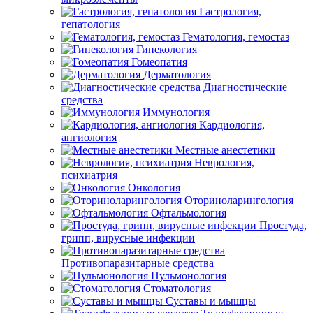
Гастрология,
гепатология
Гематология, гемостаз
Гинекология
Гомеопатия
Дерматология
Диагностические
средства
Иммунология
Кардиология,
ангиология
Местные анестетики
Неврология,
психиатрия
Онкология
Оториноларингология
Офтальмология
Простуда,
грипп, вирусные инфекции
Противопаразитарные средства
Пульмонология
Стоматология
Суставы и мышцы