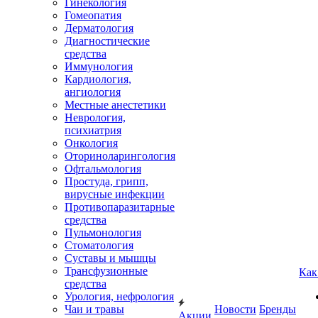
Гинекология
Гомеопатия
Дерматология
Диагностические
средства
Иммунология
Кардиология,
ангиология
Местные анестетики
Неврология,
психиатрия
Онкология
Оториноларингология
Офтальмология
Простуда, грипп,
вирусные инфекции
Противопаразитарные
средства
Пульмонология
Стоматология
Суставы и мышцы
Трансфузионные
Как
средства
Урология, нефрология
Чаи и травы
Новости
Бренды
Акции