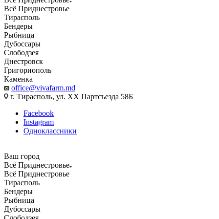
Всё Приднестровье
Тирасполь
Бендеры
Рыбница
Дубоссары
Слободзея
Днестровск
Григориополь
Каменка
office@vivafarm.md
г. Тирасполь, ул. ХХ Партсъезда 58Б
Facebook
Instagram
Одноклассники
Ваш город
Всё Приднестровье
Всё Приднестровье
Тирасполь
Бендеры
Рыбница
Дубоссары
Слободзея