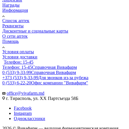
Награды
Информация
Список аптек
Реквизиты
Дисконтные и социальные карты
О сети аптек
Помощь
Условия оплаты
Условия доставки
Телефон: 15-45
Телефон: 15-45
Справочная Вивафарм
0 (533) 9-33-99
Справочная Вивафарм
+373 (533) 9-33-99
Для звонков из-за рубежа
0 (533) 6-22-20
Офис компании "Вивафарм"
office@vivafarm.md
г. Тирасполь, ул. ХХ Партсъезда 58Б
Facebook
Instagram
Одноклассники
2026 © Вивафарм — ведущая фармацевтическая компания