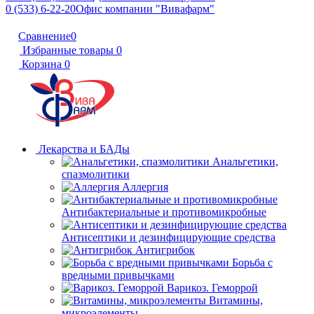
0 (533) 6-22-20
Офис компании "Вивафарм"
Сравнение
0
Избранные товары
0
Корзина
0
Лекарства и БАДы
Анальгетики,
спазмолитики
Аллергия
Антибактериальные и противомикробные
Антисептики и дезинфицирующие средства
Антигрибок
Борьба с
вредными привычками
Варикоз. Геморрой
Витамины,
микроэлементы