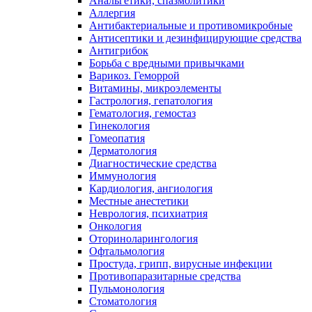
Анальгетики, спазмолитики
Аллергия
Антибактериальные и противомикробные
Антисептики и дезинфицирующие средства
Антигрибок
Борьба с вредными привычками
Варикоз. Геморрой
Витамины, микроэлементы
Гастрология, гепатология
Гематология, гемостаз
Гинекология
Гомеопатия
Дерматология
Диагностические средства
Иммунология
Кардиология, ангиология
Местные анестетики
Неврология, психиатрия
Онкология
Оториноларингология
Офтальмология
Простуда, грипп, вирусные инфекции
Противопаразитарные средства
Пульмонология
Стоматология