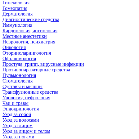
Гинекология
Гомеопатия
Дерматология
Диагностические средства
Иммунология
Кардиология, ангиология
Местные анестетики
Неврология, психиатрия
Онкология
Оториноларингология
Офтальмология
Простуда, грипп, вирусные инфекции
Противопаразитарные средства
Пульмонология
Стоматология
Суставы и мышцы
Трансфузионные средства
Урология, нефрология
Чаи и травы
Эндокринология
Уход за собой
Уход за волосами
Уход за лицом
Уход за лицом и телом
Уход за ногами