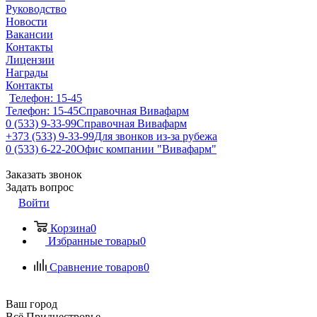
Руководство
Новости
Вакансии
Контакты
Лицензии
Награды
Контакты
Телефон: 15-45
Телефон: 15-45
Справочная Вивафарм
0 (533) 9-33-99
Справочная Вивафарм
+373 (533) 9-33-99
Для звонков из-за рубежа
0 (533) 6-22-20
Офис компании "Вивафарм"
Заказать звонок
Задать вопрос
Войти
Корзина
0
Избранные товары
0
Сравнение товаров
0
Ваш город
Всё Приднестровье