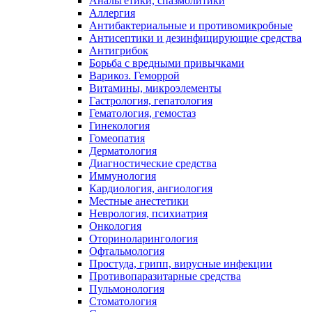
Анальгетики, спазмолитики
Аллергия
Антибактериальные и противомикробные
Антисептики и дезинфицирующие средства
Антигрибок
Борьба с вредными привычками
Варикоз. Геморрой
Витамины, микроэлементы
Гастрология, гепатология
Гематология, гемостаз
Гинекология
Гомеопатия
Дерматология
Диагностические средства
Иммунология
Кардиология, ангиология
Местные анестетики
Неврология, психиатрия
Онкология
Оториноларингология
Офтальмология
Простуда, грипп, вирусные инфекции
Противопаразитарные средства
Пульмонология
Стоматология