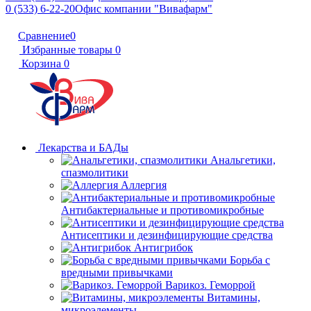
0 (533) 6-22-20
Офис компании "Вивафарм"
Сравнение
0
Избранные товары
0
Корзина
0
Лекарства и БАДы
Анальгетики,
спазмолитики
Аллергия
Антибактериальные и противомикробные
Антисептики и дезинфицирующие средства
Антигрибок
Борьба с
вредными привычками
Варикоз. Геморрой
Витамины,
микроэлементы