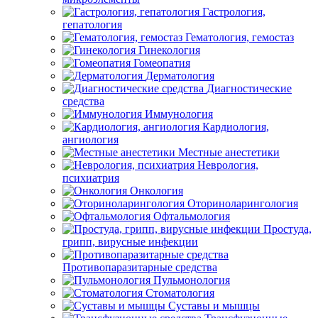
Гастрология,
гепатология
Гематология, гемостаз
Гинекология
Гомеопатия
Дерматология
Диагностические
средства
Иммунология
Кардиология,
ангиология
Местные анестетики
Неврология,
психиатрия
Онкология
Оториноларингология
Офтальмология
Простуда,
грипп, вирусные инфекции
Противопаразитарные средства
Пульмонология
Стоматология
Суставы и мышцы