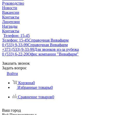
Руководство
Новости
Вакансии
Контакты
Лицензии
Награды
Контакты
Телефон: 15-45
Телефон: 15-45
Справочная Вивафарм
0 (533) 9-33-99
Справочная Вивафарм
+373 (533) 9-33-99
Для звонков из-за рубежа
0 (533) 6-22-20
Офис компании "Вивафарм"
Заказать звонок
Задать вопрос
Войти
Корзина
0
Избранные товары
0
Сравнение товаров
0
Ваш город
Всё Приднестровье