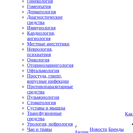
Гинекология
Гомеопатия
Дерматология
Диагностические
средства
Иммунология
Кардиология,
ангиология
Местные анестетики
Неврология,
психиатрия
Онкология
Оториноларингология
Офтальмология
Простуда, грипп,
вирусные инфекции
Противопаразитарные
средства
Пульмонология
Стоматология
Суставы и мышцы
Трансфузионные
Как
средства
Урология, нефрология
Чаи и травы
Новости
Бренды
Акции