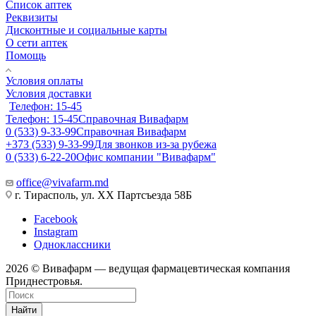
Список аптек
Реквизиты
Дисконтные и социальные карты
О сети аптек
Помощь
Условия оплаты
Условия доставки
Телефон: 15-45
Телефон: 15-45
Справочная Вивафарм
0 (533) 9-33-99
Справочная Вивафарм
+373 (533) 9-33-99
Для звонков из-за рубежа
0 (533) 6-22-20
Офис компании "Вивафарм"
office@vivafarm.md
г. Тирасполь, ул. ХХ Партсъезда 58Б
Facebook
Instagram
Одноклассники
2026 © Вивафарм — ведущая фармацевтическая компания
Приднестровья.
Найти