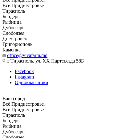
Всё Приднестровье
Тирасполь
Бендеры
Рыбница
Дубоссары
Слободзея
Днестровск
Григориополь
Каменка
office@vivafarm.md
г. Тирасполь, ул. ХХ Партсъезда 58Б
Facebook
Instagram
Одноклассники
Ваш город
Всё Приднестровье
Всё Приднестровье
Тирасполь
Бендеры
Рыбница
Дубоссары
Слободзея