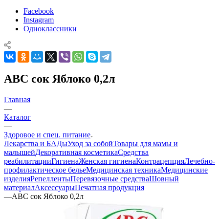
Facebook
Instagram
Одноклассники
ABC сок Яблоко 0,2л
Главная
—
Каталог
—
Здоровое и спец. питание
Лекарства и БАДы
Уход за собой
Товары для мамы и
малышей
Декоративная косметика
Средства
реабилитации
Гигиена
Женская гигиена
Контрацепция
Лечебно-
профилактическое белье
Медицинская техника
Медицинские
изделия
Репелленты
Перевязочные средства
Шовный
материал
Аксессуары
Печатная продукция
—
ABC сок Яблоко 0,2л