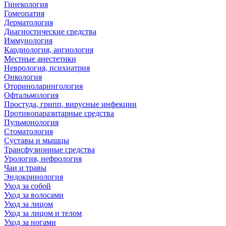
Гинекология
Гомеопатия
Дерматология
Диагностические средства
Иммунология
Кардиология, ангиология
Местные анестетики
Неврология, психиатрия
Онкология
Оториноларингология
Офтальмология
Простуда, грипп, вирусные инфекции
Противопаразитарные средства
Пульмонология
Стоматология
Суставы и мышцы
Трансфузионные средства
Урология, нефрология
Чаи и травы
Эндокринология
Уход за собой
Уход за волосами
Уход за лицом
Уход за лицом и телом
Уход за ногами