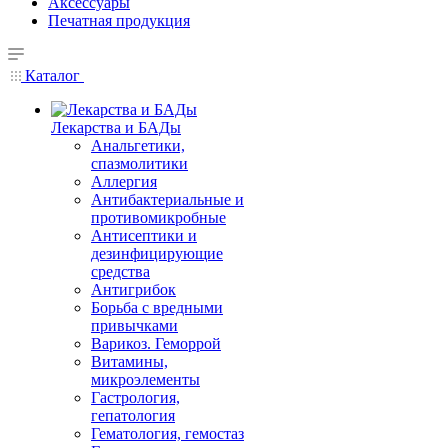
Аксессуары
Печатная продукция
Каталог
Лекарства и БАДы
Анальгетики,
спазмолитики
Аллергия
Антибактериальные и
противомикробные
Антисептики и
дезинфицирующие
средства
Антигрибок
Борьба с вредными
привычками
Варикоз. Геморрой
Витамины,
микроэлементы
Гастрология,
гепатология
Гематология, гемостаз