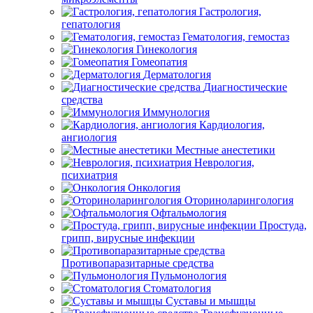
Гастрология,
гепатология
Гематология, гемостаз
Гинекология
Гомеопатия
Дерматология
Диагностические
средства
Иммунология
Кардиология,
ангиология
Местные анестетики
Неврология,
психиатрия
Онкология
Оториноларингология
Офтальмология
Простуда,
грипп, вирусные инфекции
Противопаразитарные средства
Пульмонология
Стоматология
Суставы и мышцы