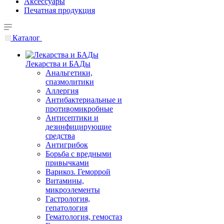
Аксессуары
Печатная продукция
Каталог
Лекарства и БАДы
Анальгетики,
спазмолитики
Аллергия
Антибактериальные и
противомикробные
Антисептики и
дезинфицирующие
средства
Антигрибок
Борьба с вредными
привычками
Варикоз. Геморрой
Витамины,
микроэлементы
Гастрология,
гепатология
Гематология, гемостаз