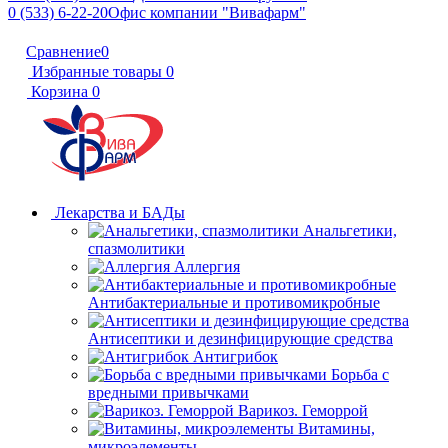
0 (533) 6-22-20
Офис компании "Вивафарм"
Сравнение
0
Избранные товары
0
Корзина
0
Лекарства и БАДы
Анальгетики,
спазмолитики
Аллергия
Антибактериальные и противомикробные
Антисептики и дезинфицирующие средства
Антигрибок
Борьба с
вредными привычками
Варикоз. Геморрой
Витамины,
микроэлементы