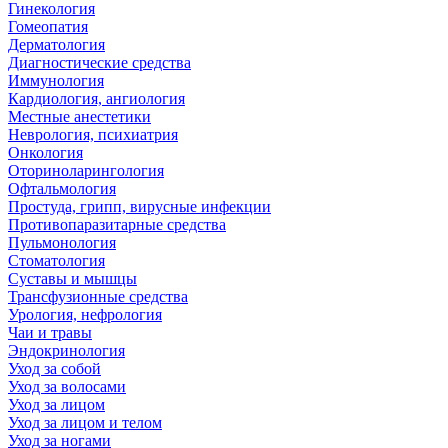
Гинекология
Гомеопатия
Дерматология
Диагностические средства
Иммунология
Кардиология, ангиология
Местные анестетики
Неврология, психиатрия
Онкология
Оториноларингология
Офтальмология
Простуда, грипп, вирусные инфекции
Противопаразитарные средства
Пульмонология
Стоматология
Суставы и мышцы
Трансфузионные средства
Урология, нефрология
Чаи и травы
Эндокринология
Уход за собой
Уход за волосами
Уход за лицом
Уход за лицом и телом
Уход за ногами