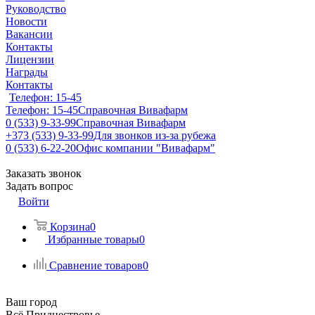
Руководство
Новости
Вакансии
Контакты
Лицензии
Награды
Контакты
Телефон: 15-45
Телефон: 15-45
Справочная Вивафарм
0 (533) 9-33-99
Справочная Вивафарм
+373 (533) 9-33-99
Для звонков из-за рубежа
0 (533) 6-22-20
Офис компании "Вивафарм"
Заказать звонок
Задать вопрос
Войти
Корзина
0
Избранные товары
0
Сравнение товаров
0
Ваш город
Всё Приднестровье