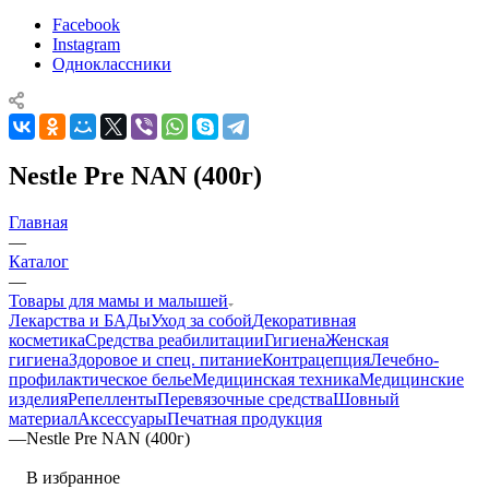
Facebook
Instagram
Одноклассники
Nestle Pre NAN (400г)
Главная
—
Каталог
—
Товары для мамы и малышей
Лекарства и БАДы
Уход за собой
Декоративная
косметика
Средства реабилитации
Гигиена
Женская
гигиена
Здоровое и спец. питание
Контрацепция
Лечебно-
профилактическое белье
Медицинская техника
Медицинские
изделия
Репелленты
Перевязочные средства
Шовный
материал
Аксессуары
Печатная продукция
—
Nestle Pre NAN (400г)
В избранное