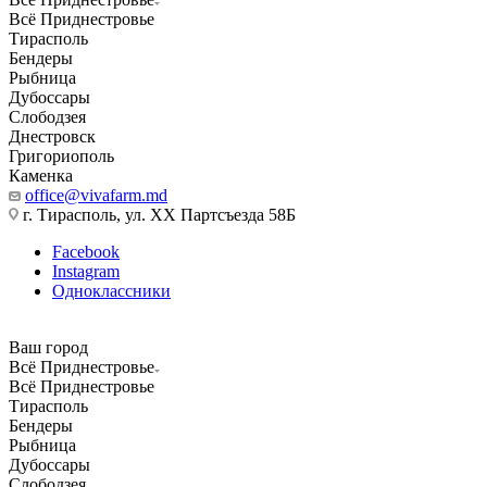
Всё Приднестровье
Тирасполь
Бендеры
Рыбница
Дубоссары
Слободзея
Днестровск
Григориополь
Каменка
office@vivafarm.md
г. Тирасполь, ул. ХХ Партсъезда 58Б
Facebook
Instagram
Одноклассники
Ваш город
Всё Приднестровье
Всё Приднестровье
Тирасполь
Бендеры
Рыбница
Дубоссары
Слободзея