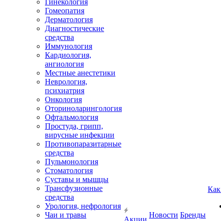
Гинекология
Гомеопатия
Дерматология
Диагностические
средства
Иммунология
Кардиология,
ангиология
Местные анестетики
Неврология,
психиатрия
Онкология
Оториноларингология
Офтальмология
Простуда, грипп,
вирусные инфекции
Противопаразитарные
средства
Пульмонология
Стоматология
Суставы и мышцы
Трансфузионные
Как
средства
Урология, нефрология
Чаи и травы
Новости
Бренды
Акции