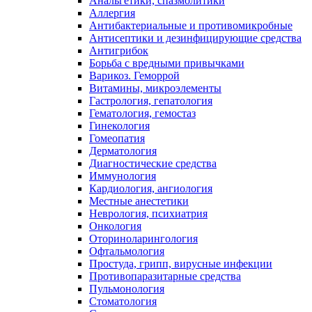
Анальгетики, спазмолитики
Аллергия
Антибактериальные и противомикробные
Антисептики и дезинфицирующие средства
Антигрибок
Борьба с вредными привычками
Варикоз. Геморрой
Витамины, микроэлементы
Гастрология, гепатология
Гематология, гемостаз
Гинекология
Гомеопатия
Дерматология
Диагностические средства
Иммунология
Кардиология, ангиология
Местные анестетики
Неврология, психиатрия
Онкология
Оториноларингология
Офтальмология
Простуда, грипп, вирусные инфекции
Противопаразитарные средства
Пульмонология
Стоматология