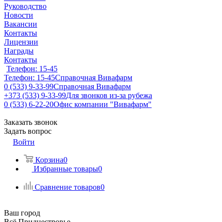
Руководство
Новости
Вакансии
Контакты
Лицензии
Награды
Контакты
Телефон: 15-45
Телефон: 15-45
Справочная Вивафарм
0 (533) 9-33-99
Справочная Вивафарм
+373 (533) 9-33-99
Для звонков из-за рубежа
0 (533) 6-22-20
Офис компании "Вивафарм"
Заказать звонок
Задать вопрос
Войти
Корзина
0
Избранные товары
0
Сравнение товаров
0
Ваш город
Всё Приднестровье