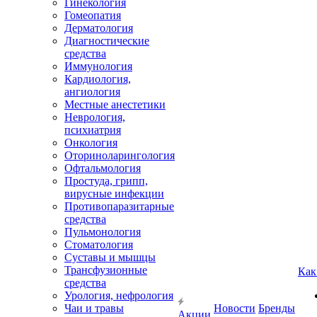
Гинекология
Гомеопатия
Дерматология
Диагностические
средства
Иммунология
Кардиология,
ангиология
Местные анестетики
Неврология,
психиатрия
Онкология
Оториноларингология
Офтальмология
Простуда, грипп,
вирусные инфекции
Противопаразитарные
средства
Пульмонология
Стоматология
Суставы и мышцы
Трансфузионные
Как
средства
Урология, нефрология
Чаи и травы
Новости
Бренды
Акции