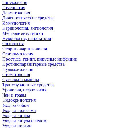
Гинекология
Гомеопатия
Дерматология
Диагностические средства
Иммунология
Кардиология, ангиология
Местные анестетики
Неврология, психиатрия
Онкология
Оториноларингология
Офтальмология
Простуда, грипп, вирусные инфекции
Противопаразитарные средства
Пульмонология
Стоматология
Суставы и мышцы
Трансфузионные средства
Урология, нефрология
Чаи и травы
Эндокринология
Уход за собой
Уход за волосами
Уход за лицом
Уход за лицом и телом
Уход за ногами