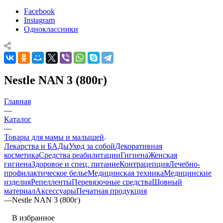
Facebook
Instagram
Одноклассники
Nestle NAN 3 (800г)
Главная
—
Каталог
—
Товары для мамы и малышей
Лекарства и БАДы
Уход за собой
Декоративная
косметика
Средства реабилитации
Гигиена
Женская
гигиена
Здоровое и спец. питание
Контрацепция
Лечебно-
профилактическое белье
Медицинская техника
Медицинские
изделия
Репелленты
Перевязочные средства
Шовный
материал
Аксессуары
Печатная продукция
—
Nestle NAN 3 (800г)
В избранное