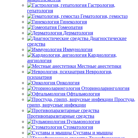
Гастрология,
гепатология
Гематология, гемостаз
Гинекология
Гомеопатия
Дерматология
Диагностические
средства
Иммунология
Кардиология,
ангиология
Местные анестетики
Неврология,
психиатрия
Онкология
Оториноларингология
Офтальмология
Простуда,
грипп, вирусные инфекции
Противопаразитарные средства
Пульмонология
Стоматология
Суставы и мышцы