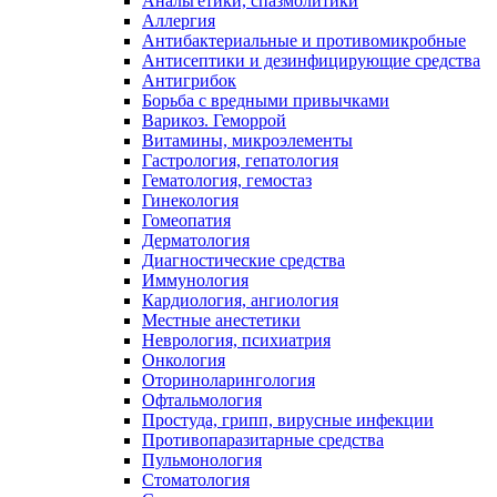
Анальгетики, спазмолитики
Аллергия
Антибактериальные и противомикробные
Антисептики и дезинфицирующие средства
Антигрибок
Борьба с вредными привычками
Варикоз. Геморрой
Витамины, микроэлементы
Гастрология, гепатология
Гематология, гемостаз
Гинекология
Гомеопатия
Дерматология
Диагностические средства
Иммунология
Кардиология, ангиология
Местные анестетики
Неврология, психиатрия
Онкология
Оториноларингология
Офтальмология
Простуда, грипп, вирусные инфекции
Противопаразитарные средства
Пульмонология
Стоматология