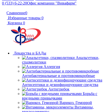
0 (533) 6-22-20
Офис компании "Вивафарм"
Сравнение
0
Избранные товары
0
Корзина
0
Лекарства и БАДы
Анальгетики,
спазмолитики
Аллергия
Антибактериальные и противомикробные
Антисептики и дезинфицирующие средства
Антигрибок
Борьба с
вредными привычками
Варикоз. Геморрой
Витамины,
микроэлементы