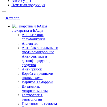
Аксессуары
Печатная продукция
Каталог
Лекарства и БАДы
Анальгетики,
спазмолитики
Аллергия
Антибактериальные и
противомикробные
Антисептики и
дезинфицирующие
средства
Антигрибок
Борьба с вредными
привычками
Варикоз. Геморрой
Витамины,
микроэлементы
Гастрология,
гепатология
Гематология, гемостаз