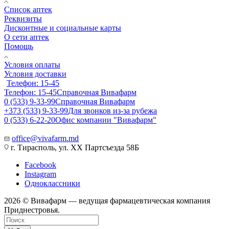
Список аптек
Реквизиты
Дисконтные и социальные карты
О сети аптек
Помощь
Условия оплаты
Условия доставки
Телефон: 15-45
Телефон: 15-45
Справочная Вивафарм
0 (533) 9-33-99
Справочная Вивафарм
+373 (533) 9-33-99
Для звонков из-за рубежа
0 (533) 6-22-20
Офис компании "Вивафарм"
office@vivafarm.md
г. Тирасполь, ул. ХХ Партсъезда 58Б
Facebook
Instagram
Одноклассники
2026 © Вивафарм — ведущая фармацевтическая компания
Приднестровья.