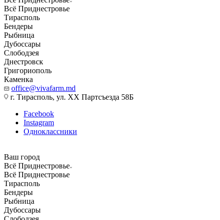
Всё Приднестровье
Тирасполь
Бендеры
Рыбница
Дубоссары
Слободзея
Днестровск
Григориополь
Каменка
office@vivafarm.md
г. Тирасполь, ул. ХХ Партсъезда 58Б
Facebook
Instagram
Одноклассники
Ваш город
Всё Приднестровье
Всё Приднестровье
Тирасполь
Бендеры
Рыбница
Дубоссары
Слободзея