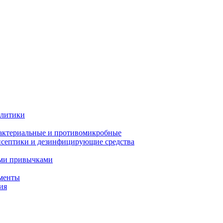
олитики
актериальные и противомикробные
септики и дезинфицирующие средства
ыми привычками
менты
ия