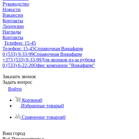
Руководство
Новости
Вакансии
Контакты
Лицензии
Награды
Контакты
Телефон: 15-45
Телефон: 15-45
Справочная Вивафарм
0 (533) 9-33-99
Справочная Вивафарм
+373 (533) 9-33-99
Для звонков из-за рубежа
0 (533) 6-22-20
Офис компании "Вивафарм"
Заказать звонок
Задать вопрос
Войти
Корзина
0
Избранные товары
0
Сравнение товаров
0
Ваш город
Всё Приднестровье