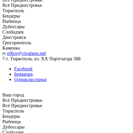
Всё Приднестровье
Тирасполь
Бендеры
Рыбница
Дубоссары
Слободзея
Днестровск
Григориополь
Каменка
office@vivafarm.md
г. Тирасполь, ул. ХХ Партсъезда 58Б
Facebook
Instagram
Одноклассники
Ваш город
Всё Приднестровье
Всё Приднестровье
Тирасполь
Бендеры
Рыбница
Дубоссары
Слободзея