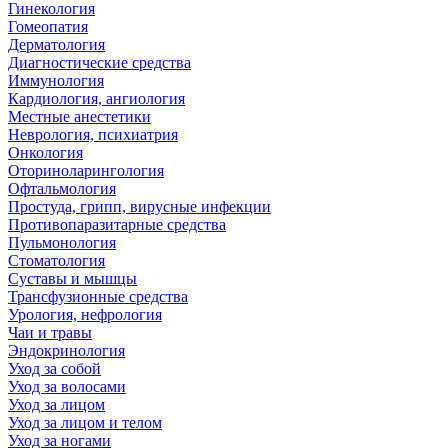
Гинекология
Гомеопатия
Дерматология
Диагностические средства
Иммунология
Кардиология, ангиология
Местные анестетики
Неврология, психиатрия
Онкология
Оториноларингология
Офтальмология
Простуда, грипп, вирусные инфекции
Противопаразитарные средства
Пульмонология
Стоматология
Суставы и мышцы
Трансфузионные средства
Урология, нефрология
Чаи и травы
Эндокринология
Уход за собой
Уход за волосами
Уход за лицом
Уход за лицом и телом
Уход за ногами