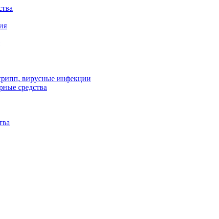
ства
ия
 грипп, вирусные инфекции
рные средства
тва