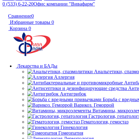
0 (533) 6-22-20
Офис компании "Вивафарм"
Сравнение
0
Избранные товары
0
Корзина
0
Лекарства и БАДы
Анальгетики, спазм
Аллергия
Антиб
Анти
Антигрибок
Борьба с вредн
Варикоз. Геморрой
Витамины, микроэле
Гастрология, гепатолог
Гематология, гемостаз
Гинекология
Гомеопатия
Дерматология