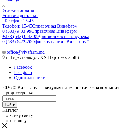
Условия оплаты
Условия доставки
Телефон: 15-45
Телефон: 15-45
Справочная Вивафарм
0 (533) 9-33-99
Справочная Вивафарм
+373 (533) 9-33-99
Для звонков из-за рубежа
0 (533) 6-22-20
Офис компании "Вивафарм"
office@vivafarm.md
г. Тирасполь, ул. ХХ Партсъезда 58Б
Facebook
Instagram
Одноклассники
2026 © Вивафарм — ведущая фармацевтическая компания
Приднестровья.
Найти
Каталог
По всему сайту
По каталогу