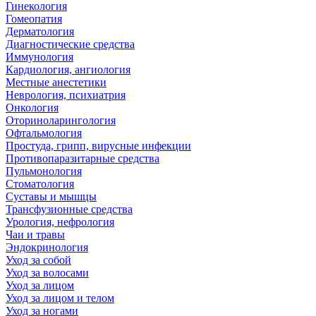
Гинекология
Гомеопатия
Дерматология
Диагностические средства
Иммунология
Кардиология, ангиология
Местные анестетики
Неврология, психиатрия
Онкология
Оториноларингология
Офтальмология
Простуда, грипп, вирусные инфекции
Противопаразитарные средства
Пульмонология
Стоматология
Суставы и мышцы
Трансфузионные средства
Урология, нефрология
Чаи и травы
Эндокринология
Уход за собой
Уход за волосами
Уход за лицом
Уход за лицом и телом
Уход за ногами