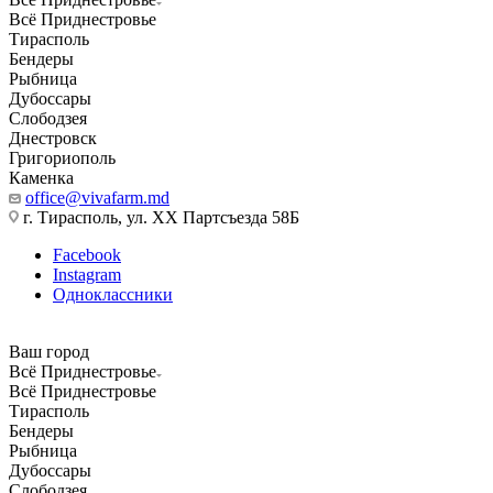
Всё Приднестровье
Тирасполь
Бендеры
Рыбница
Дубоссары
Слободзея
Днестровск
Григориополь
Каменка
office@vivafarm.md
г. Тирасполь, ул. ХХ Партсъезда 58Б
Facebook
Instagram
Одноклассники
Ваш город
Всё Приднестровье
Всё Приднестровье
Тирасполь
Бендеры
Рыбница
Дубоссары
Слободзея