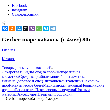
Facebook
Instagram
Одноклассники
Gerber пюре кабачок (с 4мес) 80г
Главная
—
Каталог
—
Товары для мамы и малышей
Лекарства и БАДы
Уход за собой
Декоративная
косметика
Средства реабилитации
Гигиена
Женская
гигиена
Здоровое и спец. питание
Контрацепция
Лечебно-
профилактическое белье
Медицинская техника
Медицинские
изделия
Репелленты
Перевязочные средства
Шовный
материал
Аксессуары
Печатная продукция
—
Gerber пюре кабачок (с 4мес) 80г