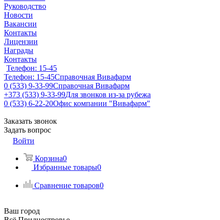
Руководство
Новости
Вакансии
Контакты
Лицензии
Награды
Контакты
Телефон: 15-45
Телефон: 15-45
Справочная Вивафарм
0 (533) 9-33-99
Справочная Вивафарм
+373 (533) 9-33-99
Для звонков из-за рубежа
0 (533) 6-22-20
Офис компании "Вивафарм"
Заказать звонок
Задать вопрос
Войти
Корзина
0
Избранные товары
0
Сравнение товаров
0
Ваш город
Всё Приднестровье