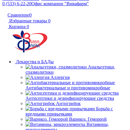
0 (533) 6-22-20
Офис компании "Вивафарм"
Сравнение
0
Избранные товары
0
Корзина
0
Лекарства и БАДы
Анальгетики,
спазмолитики
Аллергия
Антибактериальные и противомикробные
Антисептики и дезинфицирующие средства
Антигрибок
Борьба с
вредными привычками
Варикоз. Геморрой
Витамины,
микроэлементы