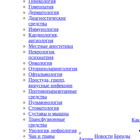
Гинекология
Гомеопатия
Дерматология
Диагностические
средства
Иммунология
Кардиология,
ангиология
Местные анестетики
Неврология,
психиатрия
Онкология
Оториноларингология
Офтальмология
Простуда, грипп,
вирусные инфекции
Противопаразитарные
средства
Пульмонология
Стоматология
Суставы и мышцы
Трансфузионные
Как
средства
Урология, нефрология
Чаи и травы
Новости
Бренды
Акции