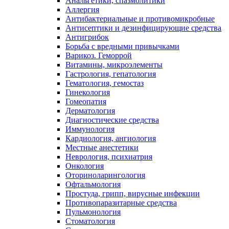
Анальгетики, спазмолитики
Аллергия
Антибактериальные и противомикробные
Антисептики и дезинфицирующие средства
Антигрибок
Борьба с вредными привычками
Варикоз. Геморрой
Витамины, микроэлементы
Гастрология, гепатология
Гематология, гемостаз
Гинекология
Гомеопатия
Дерматология
Диагностические средства
Иммунология
Кардиология, ангиология
Местные анестетики
Неврология, психиатрия
Онкология
Оториноларингология
Офтальмология
Простуда, грипп, вирусные инфекции
Противопаразитарные средства
Пульмонология
Стоматология