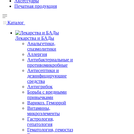
Аксессуары
Печатная продукция
Каталог
Лекарства и БАДы
Анальгетики,
спазмолитики
Аллергия
Антибактериальные и
противомикробные
Антисептики и
дезинфицирующие
средства
Антигрибок
Борьба с вредными
привычками
Варикоз. Геморрой
Витамины,
микроэлементы
Гастрология,
гепатология
Гематология, гемостаз