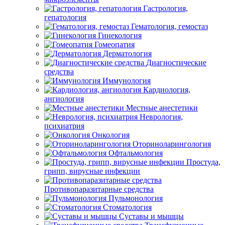
Гастрология,
гепатология
Гематология, гемостаз
Гинекология
Гомеопатия
Дерматология
Диагностические
средства
Иммунология
Кардиология,
ангиология
Местные анестетики
Неврология,
психиатрия
Онкология
Оториноларингология
Офтальмология
Простуда,
грипп, вирусные инфекции
Противопаразитарные средства
Пульмонология
Стоматология
Суставы и мышцы