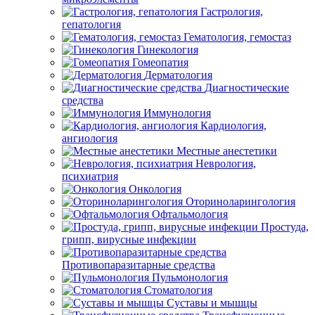
Гастрология,
гепатология
Гематология, гемостаз
Гинекология
Гомеопатия
Дерматология
Диагностические
средства
Иммунология
Кардиология,
ангиология
Местные анестетики
Неврология,
психиатрия
Онкология
Оториноларингология
Офтальмология
Простуда,
грипп, вирусные инфекции
Противопаразитарные средства
Пульмонология
Стоматология
Суставы и мышцы