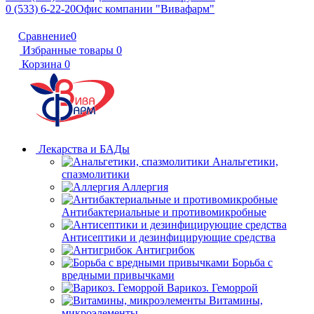
0 (533) 6-22-20
Офис компании "Вивафарм"
Сравнение
0
Избранные товары
0
Корзина
0
Лекарства и БАДы
Анальгетики,
спазмолитики
Аллергия
Антибактериальные и противомикробные
Антисептики и дезинфицирующие средства
Антигрибок
Борьба с
вредными привычками
Варикоз. Геморрой
Витамины,
микроэлементы