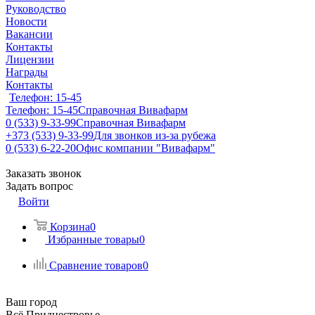
Руководство
Новости
Вакансии
Контакты
Лицензии
Награды
Контакты
Телефон: 15-45
Телефон: 15-45
Справочная Вивафарм
0 (533) 9-33-99
Справочная Вивафарм
+373 (533) 9-33-99
Для звонков из-за рубежа
0 (533) 6-22-20
Офис компании "Вивафарм"
Заказать звонок
Задать вопрос
Войти
Корзина
0
Избранные товары
0
Сравнение товаров
0
Ваш город
Всё Приднестровье