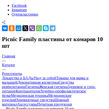
Facebook
Instagram
Одноклассники
Picnic Family пластины от комаров 10
шт
Главная
—
Каталог
—
Репелленты
Лекарства и БАДы
Уход за собой
Товары для мамы и
малышей
Декоративная косметика
Средства
реабилитации
Гигиена
Женская гигиена
Здоровое и спец.
питание
Контрацепция
Лечебно-профилактическое
белье
Медицинская техника
Медицинские
изделия
Перевязочные средства
Шовный
материал
Аксессуары
Печатная продукция
—
Picnic Family пластины от комаров 10 шт