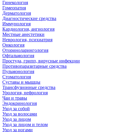
Гинекология
Гомеопатия
Дерматология
Диагностические средства
Иммунология
Кардиология, ангиология
Местные анестетики
Неврология, психиатрия
Онкология
Оториноларингология
Офтальмология
Простуда, грипп, вирусные инфекции
Противопаразитарные средства
Пульмонология
Стоматология
Суставы и мышцы
Трансфузионные средства
Урология, нефрология
Чаи и травы
Эндокринология
Уход за собой
Уход за волосами
Уход за лицом
Уход за лицом и телом
Уход за ногами