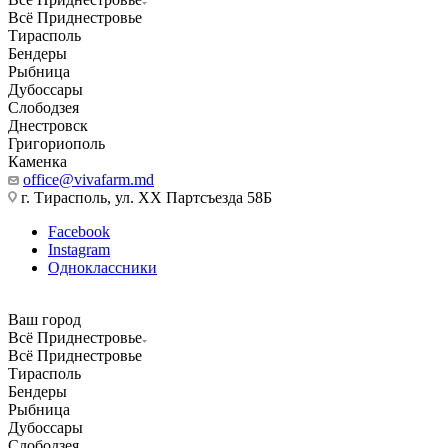
Всё Приднестровье
Тирасполь
Бендеры
Рыбница
Дубоссары
Слободзея
Днестровск
Григориополь
Каменка
office@vivafarm.md
г. Тирасполь, ул. ХХ Партсъезда 58Б
Facebook
Instagram
Одноклассники
Ваш город
Всё Приднестровье
Всё Приднестровье
Тирасполь
Бендеры
Рыбница
Дубоссары
Слободзея