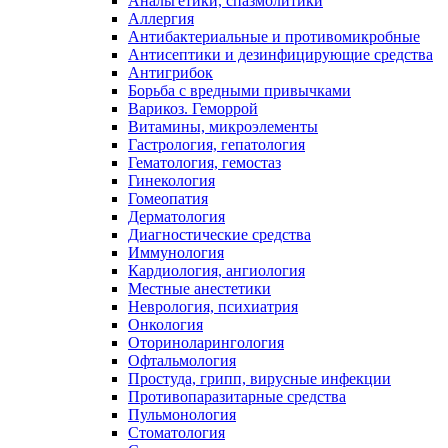
Анальгетики, спазмолитики
Аллергия
Антибактериальные и противомикробные
Антисептики и дезинфицирующие средства
Антигрибок
Борьба с вредными привычками
Варикоз. Геморрой
Витамины, микроэлементы
Гастрология, гепатология
Гематология, гемостаз
Гинекология
Гомеопатия
Дерматология
Диагностические средства
Иммунология
Кардиология, ангиология
Местные анестетики
Неврология, психиатрия
Онкология
Оториноларингология
Офтальмология
Простуда, грипп, вирусные инфекции
Противопаразитарные средства
Пульмонология
Стоматология