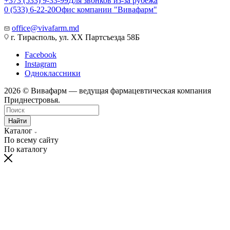
+373 (533) 9-33-99
Для звонков из-за рубежа
0 (533) 6-22-20
Офис компании "Вивафарм"
office@vivafarm.md
г. Тирасполь, ул. ХХ Партсъезда 58Б
Facebook
Instagram
Одноклассники
2026 © Вивафарм — ведущая фармацевтическая компания
Приднестровья.
Найти
Каталог
По всему сайту
По каталогу