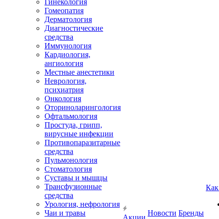
Гинекология
Гомеопатия
Дерматология
Диагностические
средства
Иммунология
Кардиология,
ангиология
Местные анестетики
Неврология,
психиатрия
Онкология
Оториноларингология
Офтальмология
Простуда, грипп,
вирусные инфекции
Противопаразитарные
средства
Пульмонология
Стоматология
Суставы и мышцы
Трансфузионные
Как
средства
Урология, нефрология
Чаи и травы
Новости
Бренды
Акции