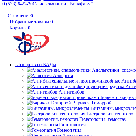
0 (533) 6-22-20
Офис компании "Вивафарм"
Сравнение
0
Избранные товары
0
Корзина
0
Лекарства и БАДы
Анальгетики, спазм
Аллергия
Антиб
Анти
Антигрибок
Борьба с вредн
Варикоз. Геморрой
Витамины, микроэле
Гастрология, гепатолог
Гематология, гемостаз
Гинекология
Гомеопатия
Дерматология