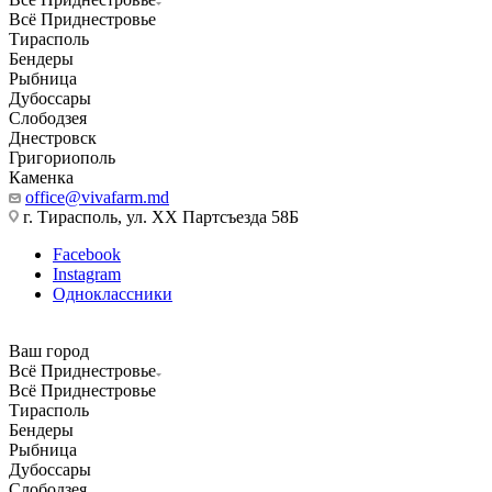
Всё Приднестровье
Тирасполь
Бендеры
Рыбница
Дубоссары
Слободзея
Днестровск
Григориополь
Каменка
office@vivafarm.md
г. Тирасполь, ул. ХХ Партсъезда 58Б
Facebook
Instagram
Одноклассники
Ваш город
Всё Приднестровье
Всё Приднестровье
Тирасполь
Бендеры
Рыбница
Дубоссары
Слободзея