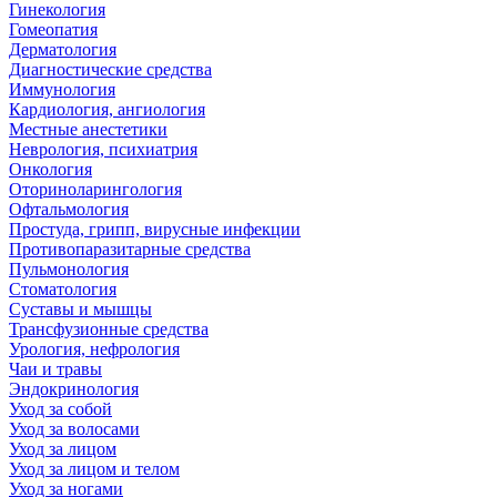
Гинекология
Гомеопатия
Дерматология
Диагностические средства
Иммунология
Кардиология, ангиология
Местные анестетики
Неврология, психиатрия
Онкология
Оториноларингология
Офтальмология
Простуда, грипп, вирусные инфекции
Противопаразитарные средства
Пульмонология
Стоматология
Суставы и мышцы
Трансфузионные средства
Урология, нефрология
Чаи и травы
Эндокринология
Уход за собой
Уход за волосами
Уход за лицом
Уход за лицом и телом
Уход за ногами