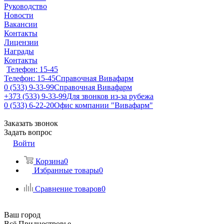
Руководство
Новости
Вакансии
Контакты
Лицензии
Награды
Контакты
Телефон: 15-45
Телефон: 15-45
Справочная Вивафарм
0 (533) 9-33-99
Справочная Вивафарм
+373 (533) 9-33-99
Для звонков из-за рубежа
0 (533) 6-22-20
Офис компании "Вивафарм"
Заказать звонок
Задать вопрос
Войти
Корзина
0
Избранные товары
0
Сравнение товаров
0
Ваш город
Всё Приднестровье