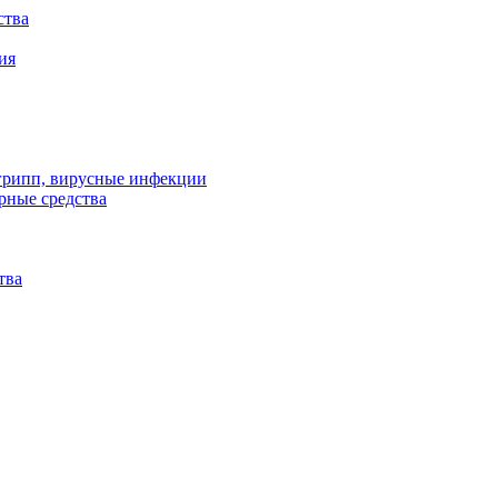
ства
ия
 грипп, вирусные инфекции
рные средства
тва