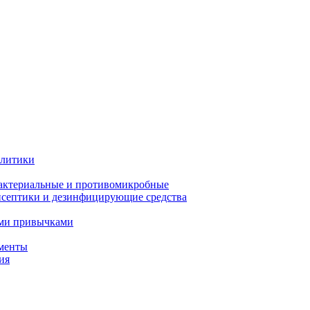
олитики
актериальные и противомикробные
септики и дезинфицирующие средства
ыми привычками
менты
ия