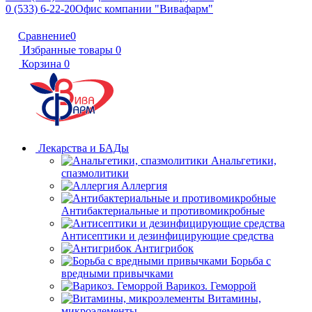
0 (533) 6-22-20
Офис компании "Вивафарм"
Сравнение
0
Избранные товары
0
Корзина
0
Лекарства и БАДы
Анальгетики,
спазмолитики
Аллергия
Антибактериальные и противомикробные
Антисептики и дезинфицирующие средства
Антигрибок
Борьба с
вредными привычками
Варикоз. Геморрой
Витамины,
микроэлементы