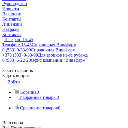
Руководство
Новости
Вакансии
Контакты
Лицензии
Награды
Контакты
Телефон: 15-45
Телефон: 15-45
Справочная Вивафарм
0 (533) 9-33-99
Справочная Вивафарм
+373 (533) 9-33-99
Для звонков из-за рубежа
0 (533) 6-22-20
Офис компании "Вивафарм"
Заказать звонок
Задать вопрос
Войти
Корзина
0
Избранные товары
0
Сравнение товаров
0
Ваш город
Всё Приднестровье