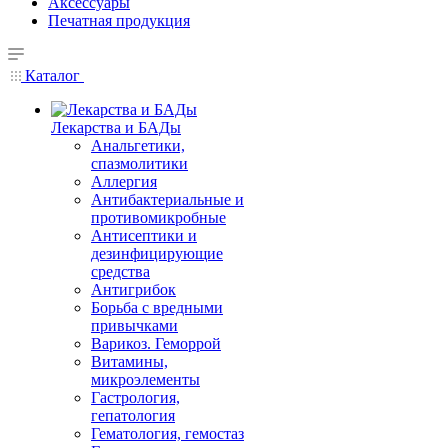
Аксессуары
Печатная продукция
Каталог
Лекарства и БАДы
Анальгетики,
спазмолитики
Аллергия
Антибактериальные и
противомикробные
Антисептики и
дезинфицирующие
средства
Антигрибок
Борьба с вредными
привычками
Варикоз. Геморрой
Витамины,
микроэлементы
Гастрология,
гепатология
Гематология, гемостаз