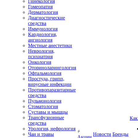
Гинекология
Гомеопатия
Дерматология
Диагностические
средства
Иммунология
Кардиология,
ангиология
Местные анестетики
Неврология,
психиатрия
Онкология
Оториноларингология
Офтальмология
Простуда, грипп,
вирусные инфекции
Противопаразитарные
средства
Пульмонология
Стоматология
Суставы и мышцы
Трансфузионные
Как
средства
Урология, нефрология
Чаи и травы
Новости
Бренды
Акции