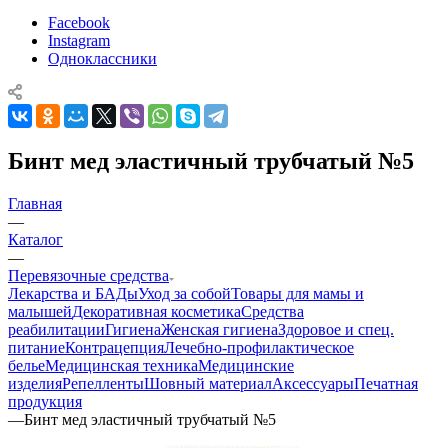
Facebook
Instagram
Одноклассники
Бинт мед эластичный трубчатый №5
Главная
—
Каталог
—
Перевязочные средства
Лекарства и БАДы
Уход за собой
Товары для мамы и
малышей
Декоративная косметика
Средства
реабилитации
Гигиена
Женская гигиена
Здоровое и спец.
питание
Контрацепция
Лечебно-профилактическое
белье
Медицинская техника
Медицинские
изделия
Репелленты
Шовный материал
Аксессуары
Печатная
продукция
—
Бинт мед эластичный трубчатый №5