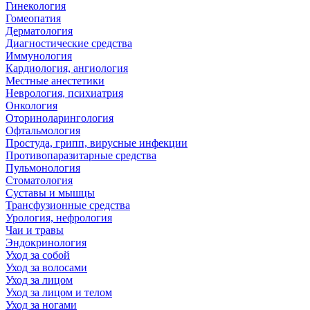
Гинекология
Гомеопатия
Дерматология
Диагностические средства
Иммунология
Кардиология, ангиология
Местные анестетики
Неврология, психиатрия
Онкология
Оториноларингология
Офтальмология
Простуда, грипп, вирусные инфекции
Противопаразитарные средства
Пульмонология
Стоматология
Суставы и мышцы
Трансфузионные средства
Урология, нефрология
Чаи и травы
Эндокринология
Уход за собой
Уход за волосами
Уход за лицом
Уход за лицом и телом
Уход за ногами