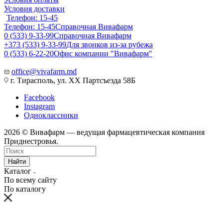
Условия доставки
Телефон: 15-45
Телефон: 15-45
Справочная Вивафарм
0 (533) 9-33-99
Справочная Вивафарм
+373 (533) 9-33-99
Для звонков из-за рубежа
0 (533) 6-22-20
Офис компании "Вивафарм"
office@vivafarm.md
г. Тирасполь, ул. ХХ Партсъезда 58Б
Facebook
Instagram
Одноклассники
2026 © Вивафарм — ведущая фармацевтическая компания
Приднестровья.
Найти
Каталог
По всему сайту
По каталогу