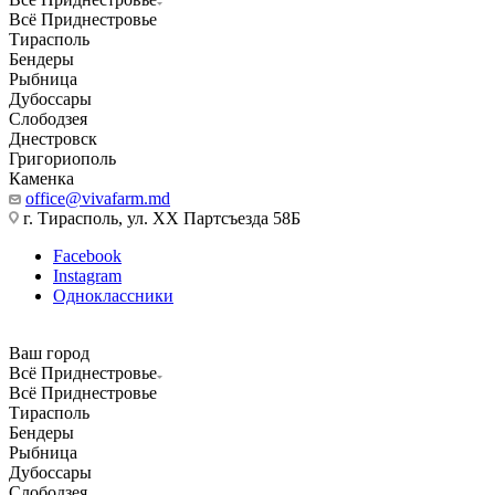
Всё Приднестровье
Тирасполь
Бендеры
Рыбница
Дубоссары
Слободзея
Днестровск
Григориополь
Каменка
office@vivafarm.md
г. Тирасполь, ул. ХХ Партсъезда 58Б
Facebook
Instagram
Одноклассники
Ваш город
Всё Приднестровье
Всё Приднестровье
Тирасполь
Бендеры
Рыбница
Дубоссары
Слободзея