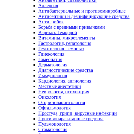
Анальгетики, спазмолитики
Аллергия
Антибактериальные и противомикробные
Антисептики и дезинфицирующие средства
Антигрибок
Борьба с вредными привычками
Варикоз. Геморрой
Витамины, микроэлементы
Гастрология, гепатология
Гематология, гемостаз
Гинекология
Гомеопатия
Дерматология
Диагностические средства
Иммунология
Кардиология, ангиология
Местные анестетики
Неврология, психиатрия
Онкология
Оториноларингология
Офтальмология
Простуда, грипп, вирусные инфекции
Противопаразитарные средства
Пульмонология
Стоматология