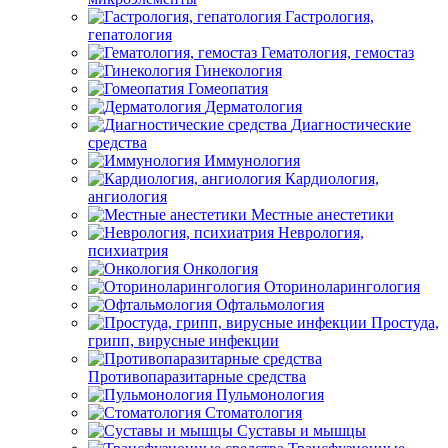
Гастрология,
гепатология
Гематология, гемостаз
Гинекология
Гомеопатия
Дерматология
Диагностические
средства
Иммунология
Кардиология,
ангиология
Местные анестетики
Неврология,
психиатрия
Онкология
Оториноларингология
Офтальмология
Простуда,
грипп, вирусные инфекции
Противопаразитарные средства
Пульмонология
Стоматология
Суставы и мышцы