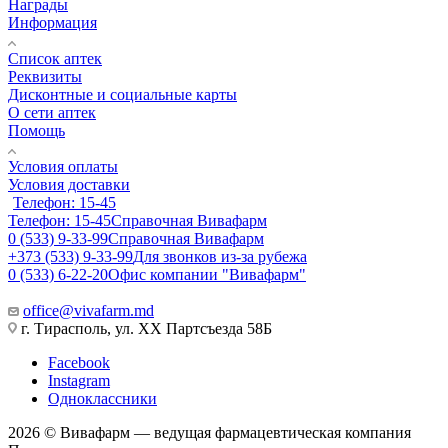
Награды
Информация
Список аптек
Реквизиты
Дисконтные и социальные карты
О сети аптек
Помощь
Условия оплаты
Условия доставки
Телефон: 15-45
Телефон: 15-45
Справочная Вивафарм
0 (533) 9-33-99
Справочная Вивафарм
+373 (533) 9-33-99
Для звонков из-за рубежа
0 (533) 6-22-20
Офис компании "Вивафарм"
office@vivafarm.md
г. Тирасполь, ул. ХХ Партсъезда 58Б
Facebook
Instagram
Одноклассники
2026 © Вивафарм — ведущая фармацевтическая компания