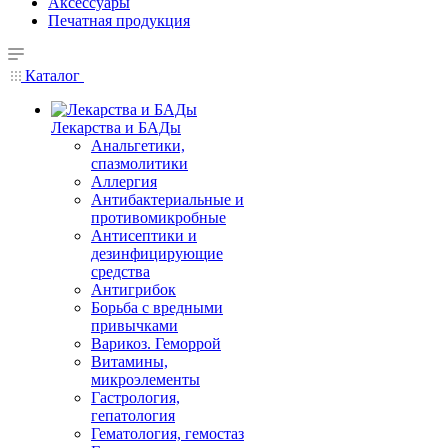
Аксессуары
Печатная продукция
Каталог
Лекарства и БАДы
Анальгетики,
спазмолитики
Аллергия
Антибактериальные и
противомикробные
Антисептики и
дезинфицирующие
средства
Антигрибок
Борьба с вредными
привычками
Варикоз. Геморрой
Витамины,
микроэлементы
Гастрология,
гепатология
Гематология, гемостаз