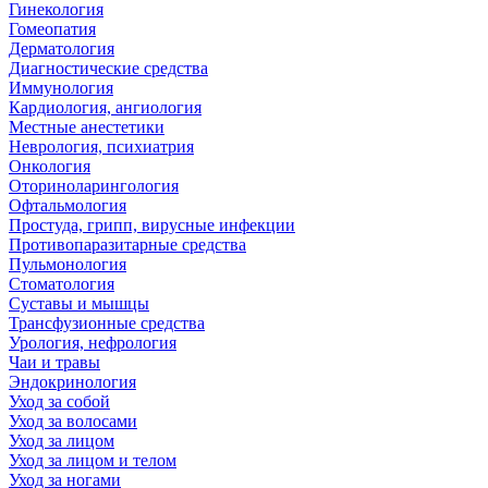
Гинекология
Гомеопатия
Дерматология
Диагностические средства
Иммунология
Кардиология, ангиология
Местные анестетики
Неврология, психиатрия
Онкология
Оториноларингология
Офтальмология
Простуда, грипп, вирусные инфекции
Противопаразитарные средства
Пульмонология
Стоматология
Суставы и мышцы
Трансфузионные средства
Урология, нефрология
Чаи и травы
Эндокринология
Уход за собой
Уход за волосами
Уход за лицом
Уход за лицом и телом
Уход за ногами