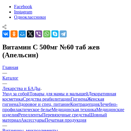
Facebook
Instagram
Одноклассники
Витамин С 500мг №60 таб жев
(Апельсин)
Главная
—
Каталог
—
Лекарства и БАДы
Уход за собой
Товары для мамы и малышей
Декоративная
косметика
Средства реабилитации
Гигиена
Женская
гигиена
Здоровое и спец. питание
Контрацепция
Лечебно-
профилактическое белье
Медицинская техника
Медицинские
изделия
Репелленты
Перевязочные средства
Шовный
материал
Аксессуары
Печатная продукция
—
Витамины, микроэлементы