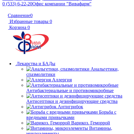
0 (533) 6-22-20
Офис компании "Вивафарм"
Сравнение
0
Избранные товары
0
Корзина
0
Лекарства и БАДы
Анальгетики,
спазмолитики
Аллергия
Антибактериальные и противомикробные
Антисептики и дезинфицирующие средства
Антигрибок
Борьба с
вредными привычками
Варикоз. Геморрой
Витамины,
микроэлементы