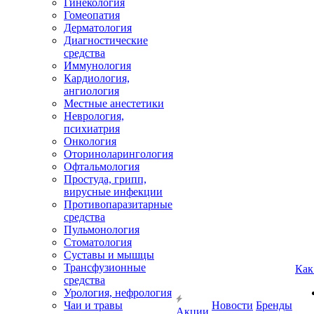
Гинекология
Гомеопатия
Дерматология
Диагностические
средства
Иммунология
Кардиология,
ангиология
Местные анестетики
Неврология,
психиатрия
Онкология
Оториноларингология
Офтальмология
Простуда, грипп,
вирусные инфекции
Противопаразитарные
средства
Пульмонология
Стоматология
Суставы и мышцы
Трансфузионные
Как
средства
Урология, нефрология
Чаи и травы
Новости
Бренды
Акции