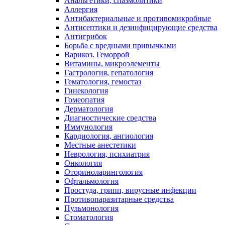
Анальгетики, спазмолитики
Аллергия
Антибактериальные и противомикробные
Антисептики и дезинфицирующие средства
Антигрибок
Борьба с вредными привычками
Варикоз. Геморрой
Витамины, микроэлементы
Гастрология, гепатология
Гематология, гемостаз
Гинекология
Гомеопатия
Дерматология
Диагностические средства
Иммунология
Кардиология, ангиология
Местные анестетики
Неврология, психиатрия
Онкология
Оториноларингология
Офтальмология
Простуда, грипп, вирусные инфекции
Противопаразитарные средства
Пульмонология
Стоматология