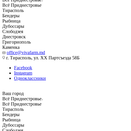
Всё Приднестровье
Тирасполь
Бендеры
Рыбница
Дубоссары
Слободзея
Днестровск
Григориополь
Каменка
office@vivafarm.md
г. Тирасполь, ул. ХХ Партсъезда 58Б
Facebook
Instagram
Одноклассники
Ваш город
Всё Приднестровье
Всё Приднестровье
Тирасполь
Бендеры
Рыбница
Дубоссары
Слободзея