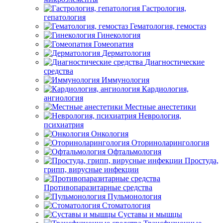
Гастрология,
гепатология
Гематология, гемостаз
Гинекология
Гомеопатия
Дерматология
Диагностические
средства
Иммунология
Кардиология,
ангиология
Местные анестетики
Неврология,
психиатрия
Онкология
Оториноларингология
Офтальмология
Простуда,
грипп, вирусные инфекции
Противопаразитарные средства
Пульмонология
Стоматология
Суставы и мышцы