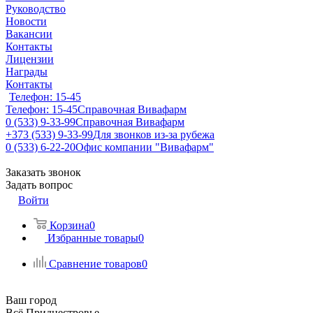
Руководство
Новости
Вакансии
Контакты
Лицензии
Награды
Контакты
Телефон: 15-45
Телефон: 15-45
Справочная Вивафарм
0 (533) 9-33-99
Справочная Вивафарм
+373 (533) 9-33-99
Для звонков из-за рубежа
0 (533) 6-22-20
Офис компании "Вивафарм"
Заказать звонок
Задать вопрос
Войти
Корзина
0
Избранные товары
0
Сравнение товаров
0
Ваш город
Всё Приднестровье