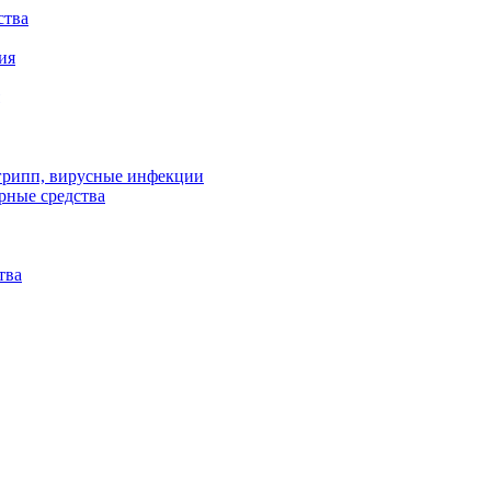
ства
ия
 грипп, вирусные инфекции
рные средства
тва