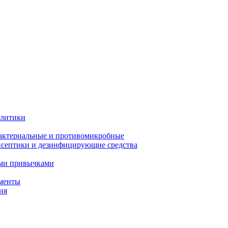
олитики
актериальные и противомикробные
септики и дезинфицирующие средства
ыми привычками
менты
ия