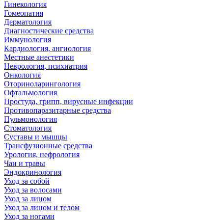
Гинекология
Гомеопатия
Дерматология
Диагностические средства
Иммунология
Кардиология, ангиология
Местные анестетики
Неврология, психиатрия
Онкология
Оториноларингология
Офтальмология
Простуда, грипп, вирусные инфекции
Противопаразитарные средства
Пульмонология
Стоматология
Суставы и мышцы
Трансфузионные средства
Урология, нефрология
Чаи и травы
Эндокринология
Уход за собой
Уход за волосами
Уход за лицом
Уход за лицом и телом
Уход за ногами