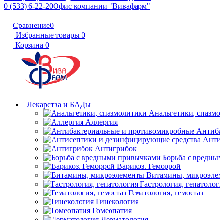
0 (533) 6-22-20
Офис компании "Вивафарм"
Сравнение
0
Избранные товары
0
Корзина
0
Лекарства и БАДы
Анальгетики, спазм
Аллергия
Антиб
Анти
Антигрибок
Борьба с вредн
Варикоз. Геморрой
Витамины, микроэле
Гастрология, гепатолог
Гематология, гемостаз
Гинекология
Гомеопатия
Дерматология