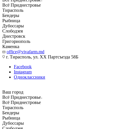
Всё Приднестровье
Тирасполь
Бендеры
Рыбница
Дубоссары
Слободзея
Днестровск
Григориополь
Каменка
office@vivafarm.md
г. Тирасполь, ул. ХХ Партсъезда 58Б
Facebook
Instagram
Одноклассники
Ваш город
Всё Приднестровье
Всё Приднестровье
Тирасполь
Бендеры
Рыбница
Дубоссары
Слободзея