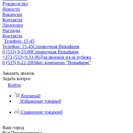
Руководство
Новости
Вакансии
Контакты
Лицензии
Награды
Контакты
Телефон: 15-45
Телефон: 15-45
Справочная Вивафарм
0 (533) 9-33-99
Справочная Вивафарм
+373 (533) 9-33-99
Для звонков из-за рубежа
0 (533) 6-22-20
Офис компании "Вивафарм"
Заказать звонок
Задать вопрос
Войти
Корзина
0
Избранные товары
0
Сравнение товаров
0
Ваш город
Всё Приднестровье