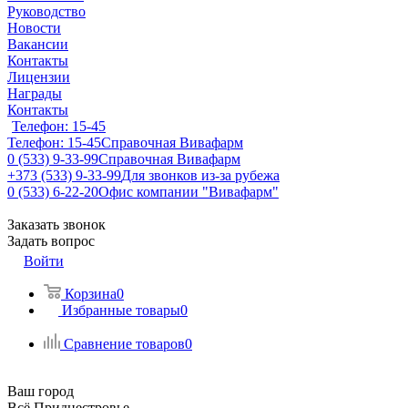
Руководство
Новости
Вакансии
Контакты
Лицензии
Награды
Контакты
Телефон: 15-45
Телефон: 15-45
Справочная Вивафарм
0 (533) 9-33-99
Справочная Вивафарм
+373 (533) 9-33-99
Для звонков из-за рубежа
0 (533) 6-22-20
Офис компании "Вивафарм"
Заказать звонок
Задать вопрос
Войти
Корзина
0
Избранные товары
0
Сравнение товаров
0
Ваш город
Всё Приднестровье