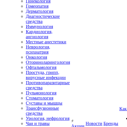
Гинекология
Гомеопатия
Дерматология
Диагностические
средства
Иммунология
Кардиология,
ангиология
Местные анестетики
Неврология,
психиатрия
Онкология
Оториноларингология
Офтальмология
Простуда, грипп,
вирусные инфекции
Противопаразитарные
средства
Пульмонология
Стоматология
Суставы и мышцы
Трансфузионные
Как
средства
Урология, нефрология
Чаи и травы
Новости
Бренды
Акции