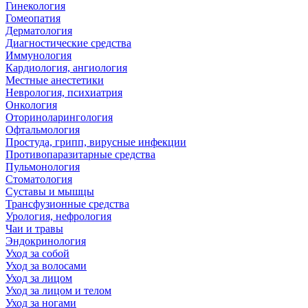
Гинекология
Гомеопатия
Дерматология
Диагностические средства
Иммунология
Кардиология, ангиология
Местные анестетики
Неврология, психиатрия
Онкология
Оториноларингология
Офтальмология
Простуда, грипп, вирусные инфекции
Противопаразитарные средства
Пульмонология
Стоматология
Суставы и мышцы
Трансфузионные средства
Урология, нефрология
Чаи и травы
Эндокринология
Уход за собой
Уход за волосами
Уход за лицом
Уход за лицом и телом
Уход за ногами