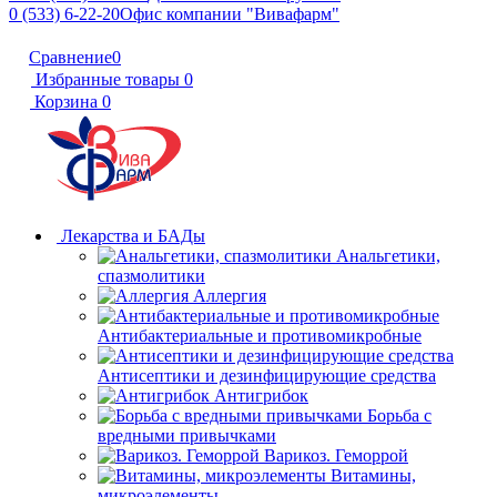
0 (533) 6-22-20
Офис компании "Вивафарм"
Сравнение
0
Избранные товары
0
Корзина
0
Лекарства и БАДы
Анальгетики,
спазмолитики
Аллергия
Антибактериальные и противомикробные
Антисептики и дезинфицирующие средства
Антигрибок
Борьба с
вредными привычками
Варикоз. Геморрой
Витамины,
микроэлементы