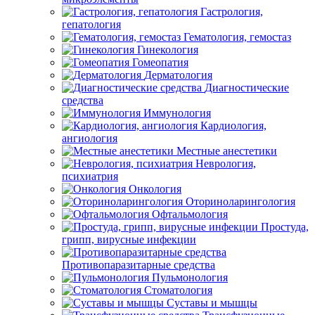
Гастрология,
гепатология
Гематология, гемостаз
Гинекология
Гомеопатия
Дерматология
Диагностические
средства
Иммунология
Кардиология,
ангиология
Местные анестетики
Неврология,
психиатрия
Онкология
Оториноларингология
Офтальмология
Простуда,
грипп, вирусные инфекции
Противопаразитарные средства
Пульмонология
Стоматология
Суставы и мышцы