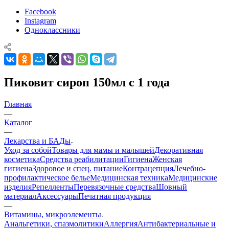
Facebook
Instagram
Одноклассники
Пиковит сироп 150мл с 1 года
Главная
—
Каталог
—
Лекарства и БАДы
Уход за собой
Товары для мамы и малышей
Декоративная
косметика
Средства реабилитации
Гигиена
Женская
гигиена
Здоровое и спец. питание
Контрацепция
Лечебно-
профилактическое белье
Медицинская техника
Медицинские
изделия
Репелленты
Перевязочные средства
Шовный
материал
Аксессуары
Печатная продукция
—
Витамины, микроэлементы
Анальгетики, спазмолитики
Аллергия
Антибактериальные и