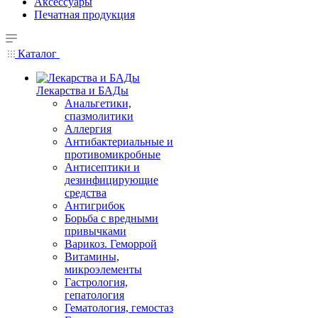
Аксессуары
Печатная продукция
Каталог
Лекарства и БАДы
Анальгетики,
спазмолитики
Аллергия
Антибактериальные и
противомикробные
Антисептики и
дезинфицирующие
средства
Антигрибок
Борьба с вредными
привычками
Варикоз. Геморрой
Витамины,
микроэлементы
Гастрология,
гепатология
Гематология, гемостаз