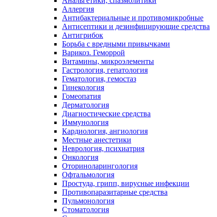
Анальгетики, спазмолитики
Аллергия
Антибактериальные и противомикробные
Антисептики и дезинфицирующие средства
Антигрибок
Борьба с вредными привычками
Варикоз. Геморрой
Витамины, микроэлементы
Гастрология, гепатология
Гематология, гемостаз
Гинекология
Гомеопатия
Дерматология
Диагностические средства
Иммунология
Кардиология, ангиология
Местные анестетики
Неврология, психиатрия
Онкология
Оториноларингология
Офтальмология
Простуда, грипп, вирусные инфекции
Противопаразитарные средства
Пульмонология
Стоматология