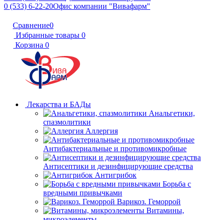
0 (533) 6-22-20
Офис компании "Вивафарм"
Сравнение
0
Избранные товары
0
Корзина
0
Лекарства и БАДы
Анальгетики,
спазмолитики
Аллергия
Антибактериальные и противомикробные
Антисептики и дезинфицирующие средства
Антигрибок
Борьба с
вредными привычками
Варикоз. Геморрой
Витамины,
микроэлементы