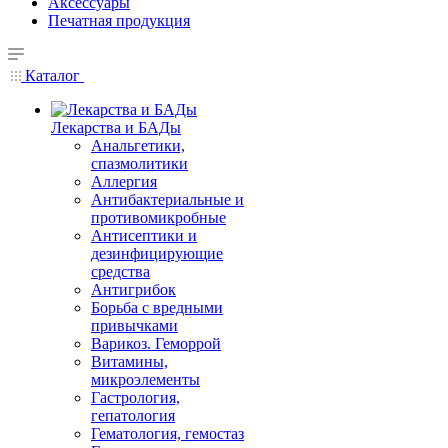
Аксессуары
Печатная продукция
Каталог
Лекарства и БАДы
Анальгетики,
спазмолитики
Аллергия
Антибактериальные и
противомикробные
Антисептики и
дезинфицирующие
средства
Антигрибок
Борьба с вредными
привычками
Варикоз. Геморрой
Витамины,
микроэлементы
Гастрология,
гепатология
Гематология, гемостаз