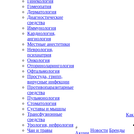
Гинекология
Гомеопатия
Дерматология
Диагностические
средства
Иммунология
Кардиология,
ангиология
Местные анестетики
Неврология,
психиатрия
Онкология
Оториноларингология
Офтальмология
Простуда, грипп,
вирусные инфекции
Противопаразитарные
средства
Пульмонология
Стоматология
Суставы и мышцы
Трансфузионные
Как
средства
Урология, нефрология
Чаи и травы
Новости
Бренды
Акции