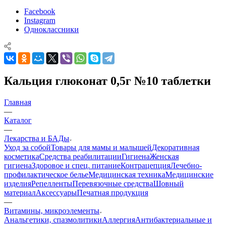
Facebook
Instagram
Одноклассники
Кальция глюконат 0,5г №10 таблетки
Главная
—
Каталог
—
Лекарства и БАДы
Уход за собой
Товары для мамы и малышей
Декоративная
косметика
Средства реабилитации
Гигиена
Женская
гигиена
Здоровое и спец. питание
Контрацепция
Лечебно-
профилактическое белье
Медицинская техника
Медицинские
изделия
Репелленты
Перевязочные средства
Шовный
материал
Аксессуары
Печатная продукция
—
Витамины, микроэлементы
Анальгетики, спазмолитики
Аллергия
Антибактериальные и