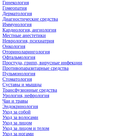
Гинекология
Гомеопатия
Дерматология
Диагностические средства
Иммунология
Кардиология, ангиология
Местные анестетики
Неврология, психиатрия
Онкология
Оториноларингология
Офтальмология
Простуда, грипп, вирусные инфекции
Противопаразитарные средства
Пульмонология
Стоматология
Суставы и мышцы
Трансфузионные средства
Урология, нефрология
Чаи и травы
Эндокринология
Уход за собой
Уход за волосами
Уход за лицом
Уход за лицом и телом
Уход за ногами