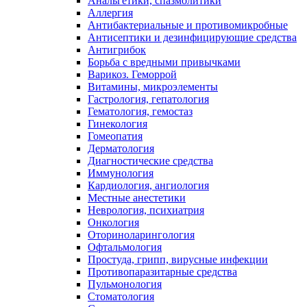
Анальгетики, спазмолитики
Аллергия
Антибактериальные и противомикробные
Антисептики и дезинфицирующие средства
Антигрибок
Борьба с вредными привычками
Варикоз. Геморрой
Витамины, микроэлементы
Гастрология, гепатология
Гематология, гемостаз
Гинекология
Гомеопатия
Дерматология
Диагностические средства
Иммунология
Кардиология, ангиология
Местные анестетики
Неврология, психиатрия
Онкология
Оториноларингология
Офтальмология
Простуда, грипп, вирусные инфекции
Противопаразитарные средства
Пульмонология
Стоматология