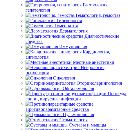
Гастрология,
гепатология
Гематология, гемостаз
Гинекология
Гомеопатия
Дерматология
Диагностические
средства
Иммунология
Кардиология,
ангиология
Местные анестетики
Неврология,
психиатрия
Онкология
Оториноларингология
Офтальмология
Простуда,
грипп, вирусные инфекции
Противопаразитарные средства
Пульмонология
Стоматология
Суставы и мышцы