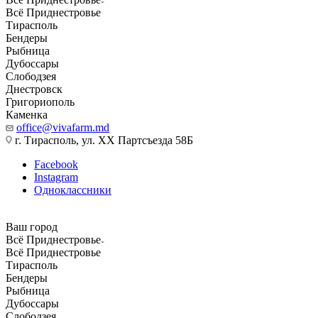
Всё Приднестровье
Тирасполь
Бендеры
Рыбница
Дубоссары
Слободзея
Днестровск
Григориополь
Каменка
office@vivafarm.md
г. Тирасполь, ул. ХХ Партсъезда 58Б
Facebook
Instagram
Одноклассники
Ваш город
Всё Приднестровье
Всё Приднестровье
Тирасполь
Бендеры
Рыбница
Дубоссары
Слободзея