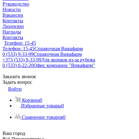
Руководство
Новости
Вакансии
Контакты
Лицензии
Награды
Контакты
Телефон: 15-45
Телефон: 15-45
Справочная Вивафарм
0 (533) 9-33-99
Справочная Вивафарм
+373 (533) 9-33-99
Для звонков из-за рубежа
0 (533) 6-22-20
Офис компании "Вивафарм"
Заказать звонок
Задать вопрос
Войти
Корзина
0
Избранные товары
0
Сравнение товаров
0
Ваш город
Всё Приднестровье