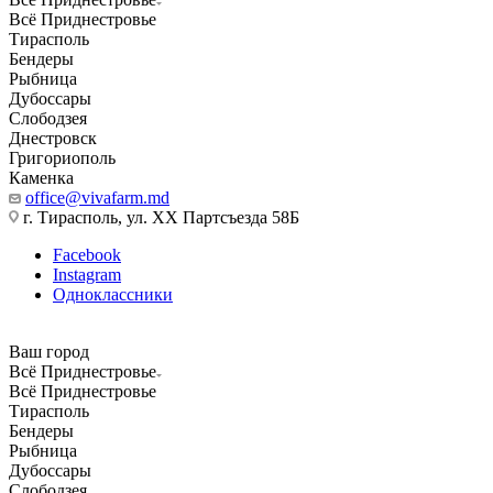
Всё Приднестровье
Тирасполь
Бендеры
Рыбница
Дубоссары
Слободзея
Днестровск
Григориополь
Каменка
office@vivafarm.md
г. Тирасполь, ул. ХХ Партсъезда 58Б
Facebook
Instagram
Одноклассники
Ваш город
Всё Приднестровье
Всё Приднестровье
Тирасполь
Бендеры
Рыбница
Дубоссары
Слободзея