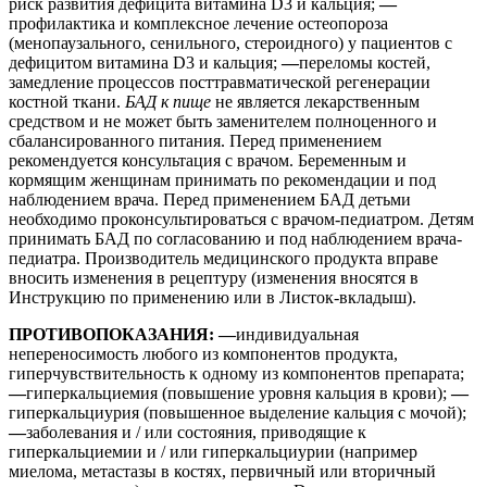
риск развития дефицита витамина D3 и кальция;
—
профилактика и комплексное лечение остеопороза
(менопаузального, сенильного, стероидного) у пациентов с
дефицитом витамина D3 и кальция;
—
переломы костей,
замедление процессов посттравматической регенерации
костной ткани.
БАД к пище
не является лекарственным
средством и не может быть заменителем полноценного и
сбалансированного питания. Перед применением
рекомендуется консультация с врачом. Беременным и
кормящим женщинам принимать по рекомендации и под
наблюдением врача. Перед применением БАД детьми
необходимо проконсультироваться с врачом-педиатром. Детям
принимать БАД по согласованию и под наблюдением врача-
педиатра. Производитель медицинского продукта вправе
вносить изменения в рецептуру (изменения вносятся в
Инструкцию по применению или в Листок-вкладыш).
ПРОТИВОПОКАЗАНИЯ
: —
индивидуальная
непереносимость любого из компонентов продукта,
гиперчувствительность к одному из компонентов препарата;
—
гиперкальциемия (повышение уровня кальция в крови);
—
гиперкальциурия (повышенное выделение кальция с мочой);
—
заболевания и / или состояния, приводящие к
гиперкальциемии и / или гиперкальциурии (например
миелома, метастазы в костях, первичный или вторичный