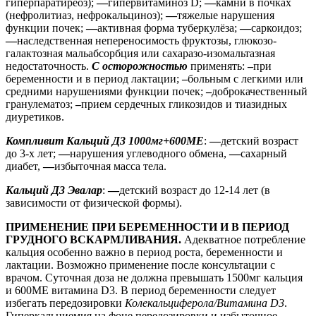
гиперпаратиреоз);
—
гипервитаминоз D;
—
камни в почках
(нефролитиаз, нефрокальциноз);
—
тяжелые нарушения
функции почек;
—
активная форма туберкулёза;
—
саркоидоз;
—
наследственная непереносимость фруктозы, глюкозо-
галактозная мальабсорбция или сахаразо-изомальтазная
недостаточность.
С осторожностью
применять:
–
при
беременности и в период лактации;
–
больным с легкими или
средними нарушениями функции почек;
–
доброкачественный
гранулематоз;
–
прием сердечных гликозидов и тиазидных
диуретиков.
Компливит Кальций Д3 1000мг+600МЕ
:
—
детский возраст
до 3-х лет;
—
нарушения углеводного обмена,
—
сахарный
диабет,
—
избыточная масса тела.
Кальций Д3 Эвалар
:
—
детский возраст до 12-14 лет (в
зависимости от физической формы).
ПРИМЕНЕНИЕ ПРИ БЕРЕМЕННОСТИ И В ПЕРИОД
ГРУДНОГО ВСКАРМЛИВАНИЯ.
Адекватное потребление
кальция особенно важно в период роста, беременности и
лактации. Возможно применение после консультации с
врачом. Суточная доза не должна превышать 1500мг кальция
и 600ME витамина D3. В период беременности следует
избегать передозировки
Колекальциферола/Витамина
D
3
.
Гиперкальциемия на фоне передозировки и избыточное