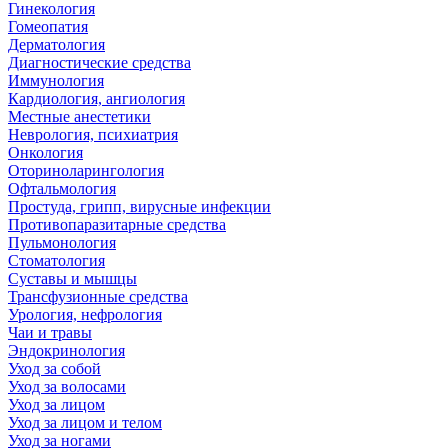
Гинекология
Гомеопатия
Дерматология
Диагностические средства
Иммунология
Кардиология, ангиология
Местные анестетики
Неврология, психиатрия
Онкология
Оториноларингология
Офтальмология
Простуда, грипп, вирусные инфекции
Противопаразитарные средства
Пульмонология
Стоматология
Суставы и мышцы
Трансфузионные средства
Урология, нефрология
Чаи и травы
Эндокринология
Уход за собой
Уход за волосами
Уход за лицом
Уход за лицом и телом
Уход за ногами