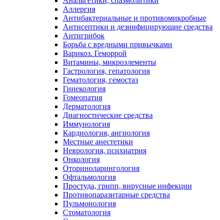
Анальгетики, спазмолитики
Аллергия
Антибактериальные и противомикробные
Антисептики и дезинфицирующие средства
Антигрибок
Борьба с вредными привычками
Варикоз. Геморрой
Витамины, микроэлементы
Гастрология, гепатология
Гематология, гемостаз
Гинекология
Гомеопатия
Дерматология
Диагностические средства
Иммунология
Кардиология, ангиология
Местные анестетики
Неврология, психиатрия
Онкология
Оториноларингология
Офтальмология
Простуда, грипп, вирусные инфекции
Противопаразитарные средства
Пульмонология
Стоматология