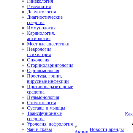
Гинекология
Гомеопатия
Дерматология
Диагностические
средства
Иммунология
Кардиология,
ангиология
Местные анестетики
Неврология,
психиатрия
Онкология
Оториноларингология
Офтальмология
Простуда, грипп,
вирусные инфекции
Противопаразитарные
средства
Пульмонология
Стоматология
Суставы и мышцы
Трансфузионные
Как
средства
Урология, нефрология
Чаи и травы
Новости
Бренды
Акции