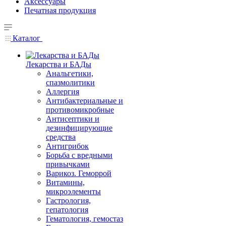
Аксессуары
Печатная продукция
Каталог
Лекарства и БАДы
Анальгетики,
спазмолитики
Аллергия
Антибактериальные и
противомикробные
Антисептики и
дезинфицирующие
средства
Антигрибок
Борьба с вредными
привычками
Варикоз. Геморрой
Витамины,
микроэлементы
Гастрология,
гепатология
Гематология, гемостаз