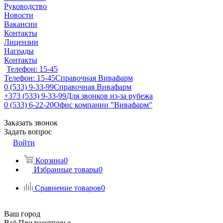
Руководство
Новости
Вакансии
Контакты
Лицензии
Награды
Контакты
Телефон: 15-45
Телефон: 15-45
Справочная Вивафарм
0 (533) 9-33-99
Справочная Вивафарм
+373 (533) 9-33-99
Для звонков из-за рубежа
0 (533) 6-22-20
Офис компании "Вивафарм"
Заказать звонок
Задать вопрос
Войти
Корзина
0
Избранные товары
0
Сравнение товаров
0
Ваш город
Всё Приднестровье