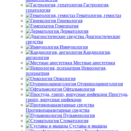
Гастрология,
гепатология
Гематология, гемостаз
Гинекология
Гомеопатия
Дерматология
Диагностические
средства
Иммунология
Кардиология,
ангиология
Местные анестетики
Неврология,
психиатрия
Онкология
Оториноларингология
Офтальмология
Простуда,
грипп, вирусные инфекции
Противопаразитарные средства
Пульмонология
Стоматология
Суставы и мышцы