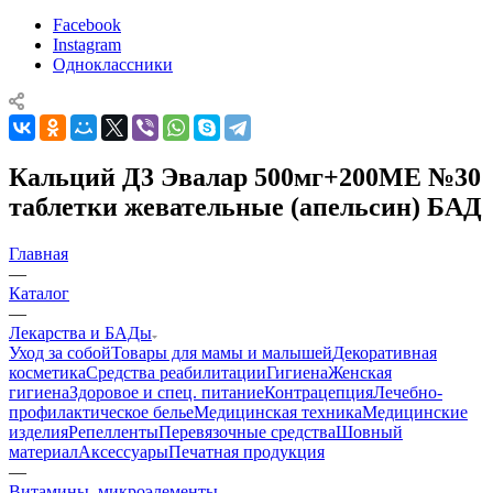
Facebook
Instagram
Одноклассники
Кальций Д3 Эвалар 500мг+200МЕ №30
таблетки жевательные (апельсин) БАД
Главная
—
Каталог
—
Лекарства и БАДы
Уход за собой
Товары для мамы и малышей
Декоративная
косметика
Средства реабилитации
Гигиена
Женская
гигиена
Здоровое и спец. питание
Контрацепция
Лечебно-
профилактическое белье
Медицинская техника
Медицинские
изделия
Репелленты
Перевязочные средства
Шовный
материал
Аксессуары
Печатная продукция
—
Витамины, микроэлементы