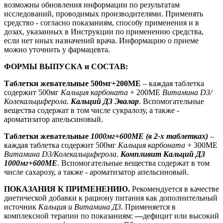
возможны обновления информации по результатам
исследований, проводимых производителями. Применять
средство - согласно показаниям, способу применения и в
дозах, указанных в Инструкции по применению средства,
если нет иных назначений врача. Информацию о приеме
можно уточнить у фармацевта.
ФОРМЫ ВЫПУСКА
и СОСТАВ:
Таблетки жевательные 500мг+200МЕ
– каждая таблетка
содержит 500мг
Кальция карбоната
+ 200МЕ
Витамина D3/
Колекальциферола
.
Кальций Д3 Эвалар
. Вспомогательные
вещества содержат в том числе сукралозу, а также -
ароматизатор апельсиновый.
Таблетки жевательные
1000мг+600МЕ (в 2-х таблетках)
–
каждая таблетка содержит 500мг
Кальция карбоната
+ 300МЕ
Витамина D3/Колекальциферола
.
Компливит Кальций Д3
1000мг+600МЕ
. Вспомогательные вещества содержат в том
числе сахарозу, а также - ароматизатор апельсиновый.
ПОКАЗАНИЯ К ПРИМЕНЕНИЮ.
Рекомендуется в качестве
диетической добавки к рациону питания как дополнительный
источник
Кальция и Витамина Д3
. Применяется в
комплексной терапии по показаниям:
—
дефицит или высокий