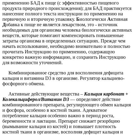
применению БАД к пище (с эффективностью пищевого
продукта природного происхождения); для БАД практикуется
нанесение полного текста инструкции по применению на
первичную и вторичную упаковку.
Б
иологически
А
ктивная
Д
обавка к пище не является лекарством, это - источник
необходимых для организма человека биологически активных
веществ, которые помогают компенсировать повышенные
затраты организма в определенных ситуациях. Прежде чем
начать использование, необходимо внимательно и полностью
прочитать Инструкцию по применению, содержащую
конкретно важную информацию, и сохранить Инструкцию
для возможности уточнений.
Комбинированное средство для восполнения дефицита
кальция и витамина D3 в организме. Регулятор кальциево-
фосфорного обмена.
Активные действующие вещества –
Кальция карбонат +
Колекальциферол/Витамин
D
3
— определяют действие
комбинированного препарата, регулирующего обмен кальция
и фосфора, особенно в костной ткани. Адекватное
потребление кальция особенно важно в период роста,
беременности и лактации. Препарат снижает резорбцию
(вымывание кальция из костей) и повышает плотность
костной ткани в организме, восполняя дефицит кальция и