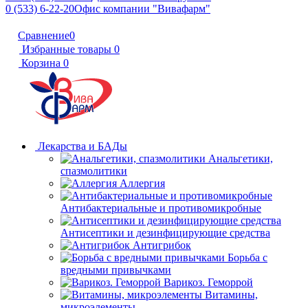
0 (533) 6-22-20
Офис компании "Вивафарм"
Сравнение
0
Избранные товары
0
Корзина
0
Лекарства и БАДы
Анальгетики,
спазмолитики
Аллергия
Антибактериальные и противомикробные
Антисептики и дезинфицирующие средства
Антигрибок
Борьба с
вредными привычками
Варикоз. Геморрой
Витамины,
микроэлементы