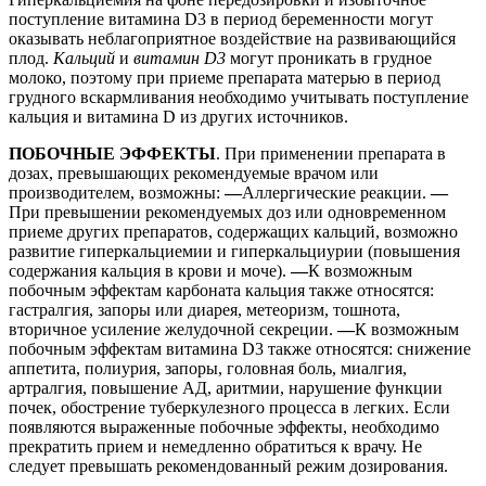
поступление витамина D3 в период беременности могут
оказывать неблагоприятное воздействие на развивающийся
плод.
Кальций
и
витамин D3
могут проникать в грудное
молоко, поэтому при приеме препарата матерью в период
грудного вскармливания необходимо учитывать поступление
кальция и витамина D из других источников.
ПОБОЧНЫЕ ЭФФЕКТЫ
. При применении препарата в
дозах, превышающих рекомендуемые врачом или
производителем, возможны:
—
Аллергические реакции.
—
При превышении рекомендуемых доз или одновременном
приеме других препаратов, содержащих кальций, возможно
развитие гиперкальциемии и гиперкальциурии (повышения
содержания кальция в крови и моче).
—
К возможным
побочным эффектам карбоната кальция также относятся:
гастралгия, запоры или диарея, метеоризм, тошнота,
вторичное усиление желудочной секреции.
—
К возможным
побочным эффектам витамина D3 также относятся: снижение
аппетита, полиурия, запоры, головная боль, миалгия,
артралгия, повышение АД, аритмии, нарушение функции
почек, обострение туберкулезного процесса в легких. Если
появляются выраженные побочные эффекты, необходимо
прекратить прием и немедленно обратиться к врачу. Не
следует превышать рекомендованный режим дозирования.