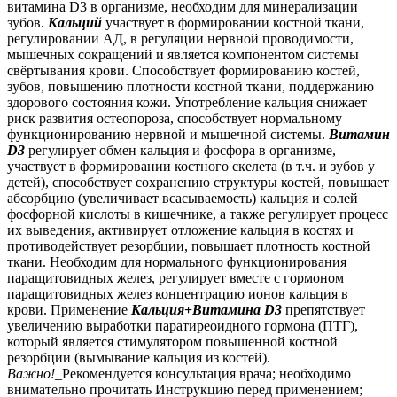
витамина D3 в организме, необходим для минерализации
зубов.
Кальций
участвует в формировании костной ткани,
регулировании АД, в регуляции нервной проводимости,
мышечных сокращений и является компонентом системы
свёртывания крови. Способствует формированию костей,
зубов, повышению плотности костной ткани, поддержанию
здорового состояния кожи. Употребление кальция снижает
риск развития остеопороза, способствует нормальному
функционированию нервной и мышечной системы.
Витамин
D3
регулирует обмен кальция и фосфора в организме,
участвует в формировании костного скелета (в т.ч. и зубов у
детей), способствует сохранению структуры костей, повышает
абсорбцию (увеличивает всасываемость) кальция и солей
фосфорной кислоты в кишечнике, а также регулирует процесс
их выведения, активирует отложение кальция в костях и
противодействует резорбции, повышает плотность костной
ткани. Необходим для нормального функционирования
паращитовидных желез, регулирует вместе с гормоном
паращитовидных желез концентрацию ионов кальция в
крови. Применение
Кальция
+
Витамина D3
препятствует
увеличению выработки паратиреоидного гормона (ПТГ),
который является стимулятором повышенной костной
резорбции (вымывание кальция из костей).
Важно!
_Рекомендуется консультация врача; необходимо
внимательно прочитать Инструкцию перед применением;