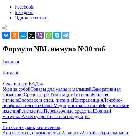
Facebook
Instagram
Одноклассники
Формула NBL иммуно №30 таб
Главная
—
Каталог
—
Лекарства и БАДы
Уход за собой
Товары для мамы и малышей
Декоративная
косметика
Средства реабилитации
Гигиена
Женская
гигиена
Здоровое и спец. питание
Контрацепция
Лечебно-
профилактическое белье
Медицинская техника
Медицинские
изделия
Репелленты
Перевязочные средства
Шовный
материал
Аксессуары
Печатная продукция
—
Витамины, микроэлементы
Анальгетики, спазмолитики
Аллергия
Антибактериальные и