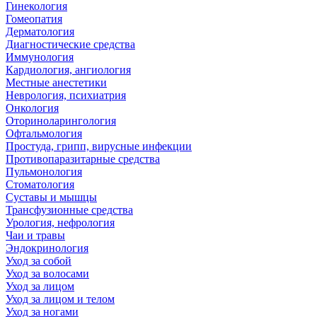
Гинекология
Гомеопатия
Дерматология
Диагностические средства
Иммунология
Кардиология, ангиология
Местные анестетики
Неврология, психиатрия
Онкология
Оториноларингология
Офтальмология
Простуда, грипп, вирусные инфекции
Противопаразитарные средства
Пульмонология
Стоматология
Суставы и мышцы
Трансфузионные средства
Урология, нефрология
Чаи и травы
Эндокринология
Уход за собой
Уход за волосами
Уход за лицом
Уход за лицом и телом
Уход за ногами