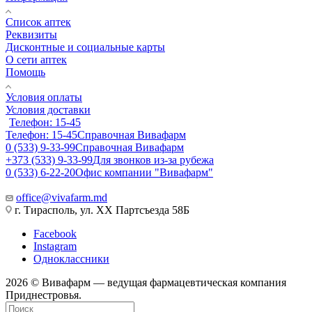
Список аптек
Реквизиты
Дисконтные и социальные карты
О сети аптек
Помощь
Условия оплаты
Условия доставки
Телефон: 15-45
Телефон: 15-45
Справочная Вивафарм
0 (533) 9-33-99
Справочная Вивафарм
+373 (533) 9-33-99
Для звонков из-за рубежа
0 (533) 6-22-20
Офис компании "Вивафарм"
office@vivafarm.md
г. Тирасполь, ул. ХХ Партсъезда 58Б
Facebook
Instagram
Одноклассники
2026 © Вивафарм — ведущая фармацевтическая компания
Приднестровья.