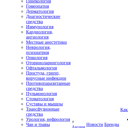
Гинекология
Гомеопатия
Дерматология
Диагностические
средства
Иммунология
Кардиология,
ангиология
Местные анестетики
Неврология,
психиатрия
Онкология
Оториноларингология
Офтальмология
Простуда, грипп,
вирусные инфекции
Противопаразитарные
средства
Пульмонология
Стоматология
Суставы и мышцы
Трансфузионные
Как
средства
Урология, нефрология
Чаи и травы
Новости
Бренды
Акции