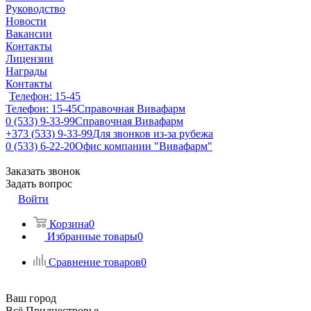
Руководство
Новости
Вакансии
Контакты
Лицензии
Награды
Контакты
Телефон: 15-45
Телефон: 15-45
Справочная Вивафарм
0 (533) 9-33-99
Справочная Вивафарм
+373 (533) 9-33-99
Для звонков из-за рубежа
0 (533) 6-22-20
Офис компании "Вивафарм"
Заказать звонок
Задать вопрос
Войти
Корзина
0
Избранные товары
0
Сравнение товаров
0
Ваш город
Всё Приднестровье