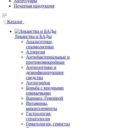
Аксессуары
Печатная продукция
Каталог
Лекарства и БАДы
Анальгетики,
спазмолитики
Аллергия
Антибактериальные и
противомикробные
Антисептики и
дезинфицирующие
средства
Антигрибок
Борьба с вредными
привычками
Варикоз. Геморрой
Витамины,
микроэлементы
Гастрология,
гепатология
Гематология, гемостаз