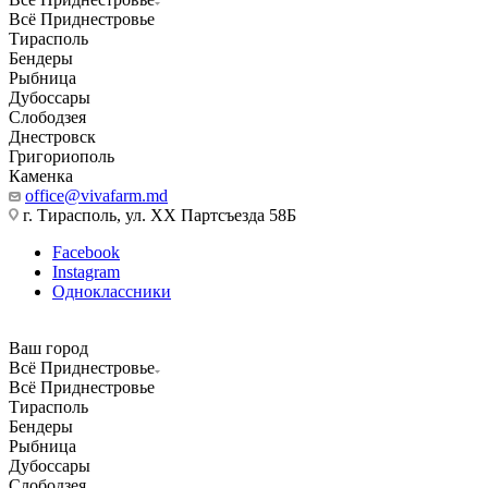
Всё Приднестровье
Тирасполь
Бендеры
Рыбница
Дубоссары
Слободзея
Днестровск
Григориополь
Каменка
office@vivafarm.md
г. Тирасполь, ул. ХХ Партсъезда 58Б
Facebook
Instagram
Одноклассники
Ваш город
Всё Приднестровье
Всё Приднестровье
Тирасполь
Бендеры
Рыбница
Дубоссары
Слободзея