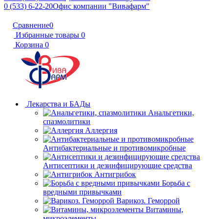
0 (533) 6-22-20
Офис компании "Вивафарм"
Сравнение
0
Избранные товары
0
Корзина
0
Лекарства и БАДы
Анальгетики,
спазмолитики
Аллергия
Антибактериальные и противомикробные
Антисептики и дезинфицирующие средства
Антигрибок
Борьба с
вредными привычками
Варикоз. Геморрой
Витамины,
микроэлементы