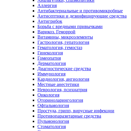
Анальгетики, спазмолитики
Аллергия
Антибактериальные и противомикробные
Антисептики и дезинфицирующие средства
Антигрибок
Борьба с вредными привычками
Варикоз. Геморрой
Витамины, микроэлементы
Гастрология, гепатология
Гематология, гемостаз
Гинекология
Гомеопатия
Дерматология
Диагностические средства
Иммунология
Кардиология, ангиология
Местные анестетики
Неврология, психиатрия
Онкология
Оториноларингология
Офтальмология
Простуда, грипп, вирусные инфекции
Противопаразитарные средства
Пульмонология
Стоматология