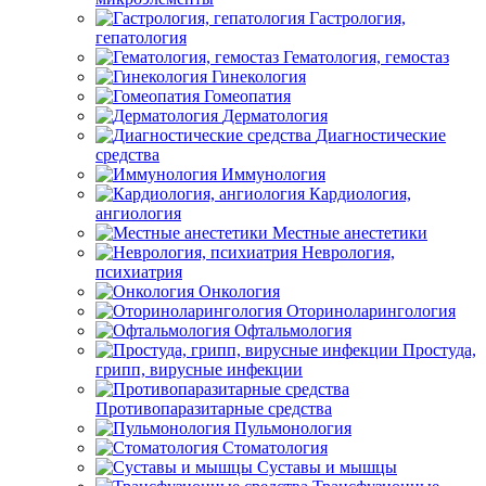
Гастрология,
гепатология
Гематология, гемостаз
Гинекология
Гомеопатия
Дерматология
Диагностические
средства
Иммунология
Кардиология,
ангиология
Местные анестетики
Неврология,
психиатрия
Онкология
Оториноларингология
Офтальмология
Простуда,
грипп, вирусные инфекции
Противопаразитарные средства
Пульмонология
Стоматология
Суставы и мышцы