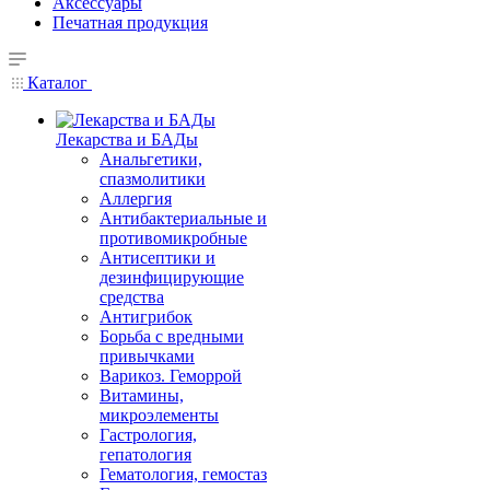
Аксессуары
Печатная продукция
Каталог
Лекарства и БАДы
Анальгетики,
спазмолитики
Аллергия
Антибактериальные и
противомикробные
Антисептики и
дезинфицирующие
средства
Антигрибок
Борьба с вредными
привычками
Варикоз. Геморрой
Витамины,
микроэлементы
Гастрология,
гепатология
Гематология, гемостаз