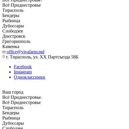
Всё Приднестровье
Тирасполь
Бендеры
Рыбница
Дубоссары
Слободзея
Днестровск
Григориополь
Каменка
office@vivafarm.md
г. Тирасполь, ул. ХХ Партсъезда 58Б
Facebook
Instagram
Одноклассники
Ваш город
Всё Приднестровье
Всё Приднестровье
Тирасполь
Бендеры
Рыбница
Дубоссары
Слободзея