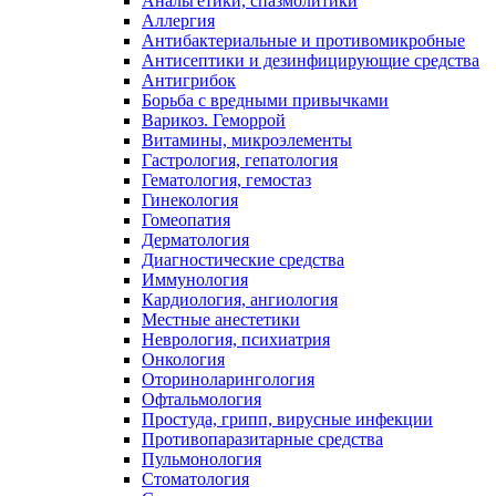
Анальгетики, спазмолитики
Аллергия
Антибактериальные и противомикробные
Антисептики и дезинфицирующие средства
Антигрибок
Борьба с вредными привычками
Варикоз. Геморрой
Витамины, микроэлементы
Гастрология, гепатология
Гематология, гемостаз
Гинекология
Гомеопатия
Дерматология
Диагностические средства
Иммунология
Кардиология, ангиология
Местные анестетики
Неврология, психиатрия
Онкология
Оториноларингология
Офтальмология
Простуда, грипп, вирусные инфекции
Противопаразитарные средства
Пульмонология
Стоматология