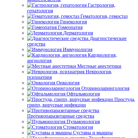
Гастрология,
гепатология
Гематология, гемостаз
Гинекология
Гомеопатия
Дерматология
Диагностические
средства
Иммунология
Кардиология,
ангиология
Местные анестетики
Неврология,
психиатрия
Онкология
Оториноларингология
Офтальмология
Простуда,
грипп, вирусные инфекции
Противопаразитарные средства
Пульмонология
Стоматология
Суставы и мышцы