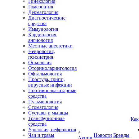
Гинекология
Гомеопатия
Дерматология
Диагностические
средства
Иммунология
Кардиология,
ангиология
Местные анестетики
Неврология,
психиатрия
Онкология
Оториноларингология
Офтальмология
Простуда, грипп,
вирусные инфекции
Противопаразитарные
средства
Пульмонология
Стоматология
Суставы и мышцы
Трансфузионные
Как
средства
Урология, нефрология
Чаи и травы
Новости
Бренды
Акции