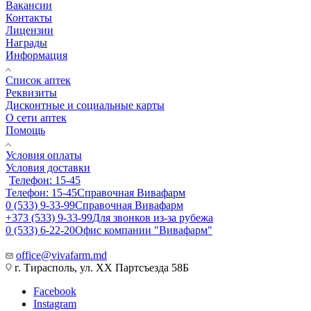
Вакансии
Контакты
Лицензии
Награды
Информация
Список аптек
Реквизиты
Дисконтные и социальные карты
О сети аптек
Помощь
Условия оплаты
Условия доставки
Телефон: 15-45
Телефон: 15-45
Справочная Вивафарм
0 (533) 9-33-99
Справочная Вивафарм
+373 (533) 9-33-99
Для звонков из-за рубежа
0 (533) 6-22-20
Офис компании "Вивафарм"
office@vivafarm.md
г. Тирасполь, ул. ХХ Партсъезда 58Б
Facebook
Instagram