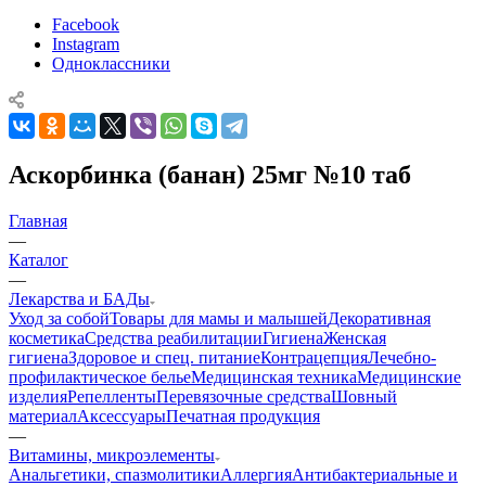
Facebook
Instagram
Одноклассники
Аскорбинка (банан) 25мг №10 таб
Главная
—
Каталог
—
Лекарства и БАДы
Уход за собой
Товары для мамы и малышей
Декоративная
косметика
Средства реабилитации
Гигиена
Женская
гигиена
Здоровое и спец. питание
Контрацепция
Лечебно-
профилактическое белье
Медицинская техника
Медицинские
изделия
Репелленты
Перевязочные средства
Шовный
материал
Аксессуары
Печатная продукция
—
Витамины, микроэлементы
Анальгетики, спазмолитики
Аллергия
Антибактериальные и