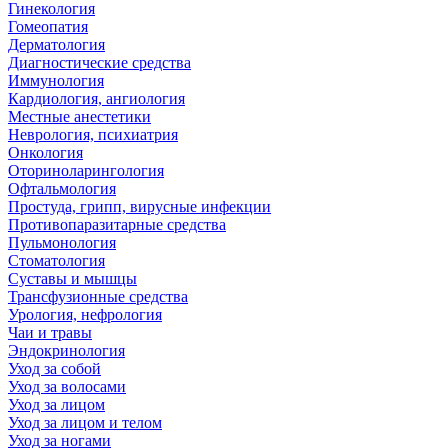
Гинекология
Гомеопатия
Дерматология
Диагностические средства
Иммунология
Кардиология, ангиология
Местные анестетики
Неврология, психиатрия
Онкология
Оториноларингология
Офтальмология
Простуда, грипп, вирусные инфекции
Противопаразитарные средства
Пульмонология
Стоматология
Суставы и мышцы
Трансфузионные средства
Урология, нефрология
Чаи и травы
Эндокринология
Уход за собой
Уход за волосами
Уход за лицом
Уход за лицом и телом
Уход за ногами