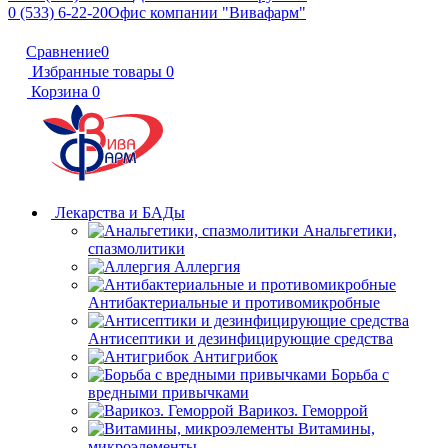
0 (533) 6-22-20
Офис компании "Вивафарм"
Сравнение
0
Избранные товары
0
Корзина
0
Лекарства и БАДы
Анальгетики,
спазмолитики
Аллергия
Антибактериальные и противомикробные
Антисептики и дезинфицирующие средства
Антигрибок
Борьба с
вредными привычками
Варикоз. Геморрой
Витамины,
микроэлементы