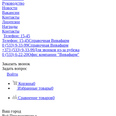
Руководство
Новости
Вакансии
Контакты
Лицензии
Награды
Контакты
Телефон: 15-45
Телефон: 15-45
Справочная Вивафарм
0 (533) 9-33-99
Справочная Вивафарм
+373 (533) 9-33-99
Для звонков из-за рубежа
0 (533) 6-22-20
Офис компании "Вивафарм"
Заказать звонок
Задать вопрос
Войти
Корзина
0
Избранные товары
0
Сравнение товаров
0
Ваш город
Всё Приднестровье