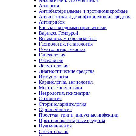
Анальгетики, спазмолитики
Аллергия
Антибактериальные и противомикробные
Антисептики и дезинфицирующие средства
Антигрибок
Борьба с вредными привычками
Варикоз. Геморрой
Витамины, микроэлементы
Гастрология, гепатология
Гематология, гемостаз
Гинекология
Гомеопатия
Дерматология
Диагностические средства
Иммунология
Кардиология, ангиология
Местные анестетики
Неврология, психиатрия
Онкология
Оториноларингология
Офтальмология
Простуда, грипп, вирусные инфекции
Противопаразитарные средства
Пульмонология
Стоматология