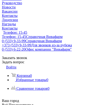
Руководство
Новости
Вакансии
Контакты
Лицензии
Награды
Контакты
Телефон: 15-45
Телефон: 15-45
Справочная Вивафарм
0 (533) 9-33-99
Справочная Вивафарм
+373 (533) 9-33-99
Для звонков из-за рубежа
0 (533) 6-22-20
Офис компании "Вивафарм"
Заказать звонок
Задать вопрос
Войти
Корзина
0
Избранные товары
0
Сравнение товаров
0
Ваш город
Всё Приднестровье