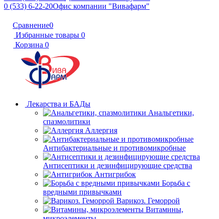
0 (533) 6-22-20
Офис компании "Вивафарм"
Сравнение
0
Избранные товары
0
Корзина
0
Лекарства и БАДы
Анальгетики,
спазмолитики
Аллергия
Антибактериальные и противомикробные
Антисептики и дезинфицирующие средства
Антигрибок
Борьба с
вредными привычками
Варикоз. Геморрой
Витамины,
микроэлементы