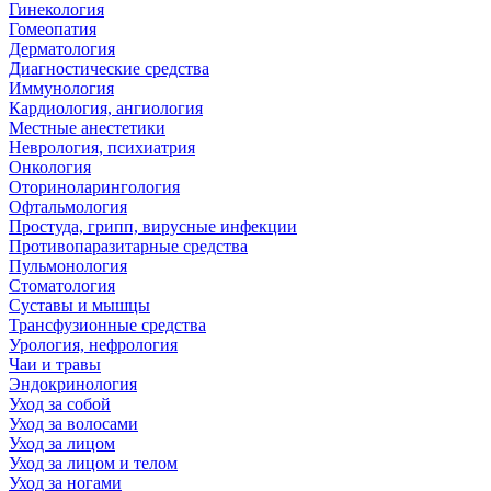
Гинекология
Гомеопатия
Дерматология
Диагностические средства
Иммунология
Кардиология, ангиология
Местные анестетики
Неврология, психиатрия
Онкология
Оториноларингология
Офтальмология
Простуда, грипп, вирусные инфекции
Противопаразитарные средства
Пульмонология
Стоматология
Суставы и мышцы
Трансфузионные средства
Урология, нефрология
Чаи и травы
Эндокринология
Уход за собой
Уход за волосами
Уход за лицом
Уход за лицом и телом
Уход за ногами