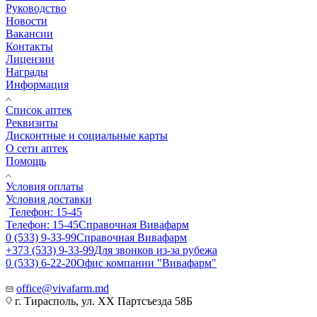
Руководство
Новости
Вакансии
Контакты
Лицензии
Награды
Информация
Список аптек
Реквизиты
Дисконтные и социальные карты
О сети аптек
Помощь
Условия оплаты
Условия доставки
Телефон: 15-45
Телефон: 15-45
Справочная Вивафарм
0 (533) 9-33-99
Справочная Вивафарм
+373 (533) 9-33-99
Для звонков из-за рубежа
0 (533) 6-22-20
Офис компании "Вивафарм"
office@vivafarm.md
г. Тирасполь, ул. ХХ Партсъезда 58Б