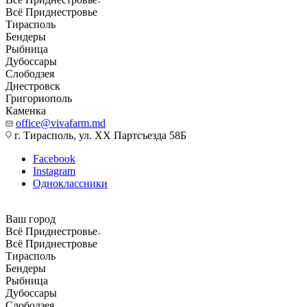
Всё Приднестровье
Тирасполь
Бендеры
Рыбница
Дубоссары
Слободзея
Днестровск
Григориополь
Каменка
office@vivafarm.md
г. Тирасполь, ул. ХХ Партсъезда 58Б
Facebook
Instagram
Одноклассники
Ваш город
Всё Приднестровье
Всё Приднестровье
Тирасполь
Бендеры
Рыбница
Дубоссары
Слободзея