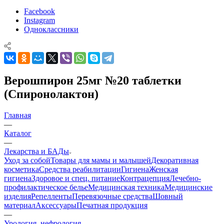
Facebook
Instagram
Одноклассники
Верошпирон 25мг №20 таблетки
(Спиронолактон)
Главная
—
Каталог
—
Лекарства и БАДы
Уход за собой
Товары для мамы и малышей
Декоративная
косметика
Средства реабилитации
Гигиена
Женская
гигиена
Здоровое и спец. питание
Контрацепция
Лечебно-
профилактическое белье
Медицинская техника
Медицинские
изделия
Репелленты
Перевязочные средства
Шовный
материал
Аксессуары
Печатная продукция
—
Урология, нефрология