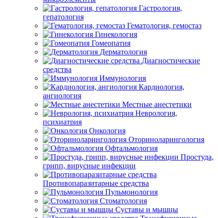
Гастрология,
гепатология
Гематология, гемостаз
Гинекология
Гомеопатия
Дерматология
Диагностические
средства
Иммунология
Кардиология,
ангиология
Местные анестетики
Неврология,
психиатрия
Онкология
Оториноларингология
Офтальмология
Простуда,
грипп, вирусные инфекции
Противопаразитарные средства
Пульмонология
Стоматология
Суставы и мышцы