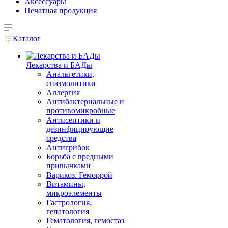
Аксессуары
Печатная продукция
Каталог
Лекарства и БАДы
Анальгетики,
спазмолитики
Аллергия
Антибактериальные и
противомикробные
Антисептики и
дезинфицирующие
средства
Антигрибок
Борьба с вредными
привычками
Варикоз. Геморрой
Витамины,
микроэлементы
Гастрология,
гепатология
Гематология, гемостаз