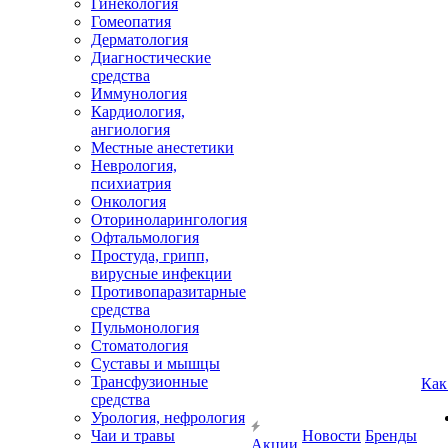
Гинекология
Гомеопатия
Дерматология
Диагностические
средства
Иммунология
Кардиология,
ангиология
Местные анестетики
Неврология,
психиатрия
Онкология
Оториноларингология
Офтальмология
Простуда, грипп,
вирусные инфекции
Противопаразитарные
средства
Пульмонология
Стоматология
Суставы и мышцы
Трансфузионные
Как
средства
Урология, нефрология
Чаи и травы
Новости
Бренды
Акции