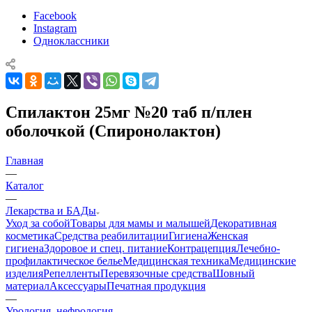
Facebook
Instagram
Одноклассники
Спилактон 25мг №20 таб п/плен
оболочкой (Спиронолактон)
Главная
—
Каталог
—
Лекарства и БАДы
Уход за собой
Товары для мамы и малышей
Декоративная
косметика
Средства реабилитации
Гигиена
Женская
гигиена
Здоровое и спец. питание
Контрацепция
Лечебно-
профилактическое белье
Медицинская техника
Медицинские
изделия
Репелленты
Перевязочные средства
Шовный
материал
Аксессуары
Печатная продукция
—
Урология, нефрология