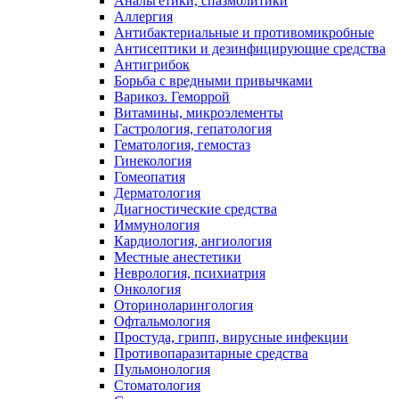
Анальгетики, спазмолитики
Аллергия
Антибактериальные и противомикробные
Антисептики и дезинфицирующие средства
Антигрибок
Борьба с вредными привычками
Варикоз. Геморрой
Витамины, микроэлементы
Гастрология, гепатология
Гематология, гемостаз
Гинекология
Гомеопатия
Дерматология
Диагностические средства
Иммунология
Кардиология, ангиология
Местные анестетики
Неврология, психиатрия
Онкология
Оториноларингология
Офтальмология
Простуда, грипп, вирусные инфекции
Противопаразитарные средства
Пульмонология
Стоматология