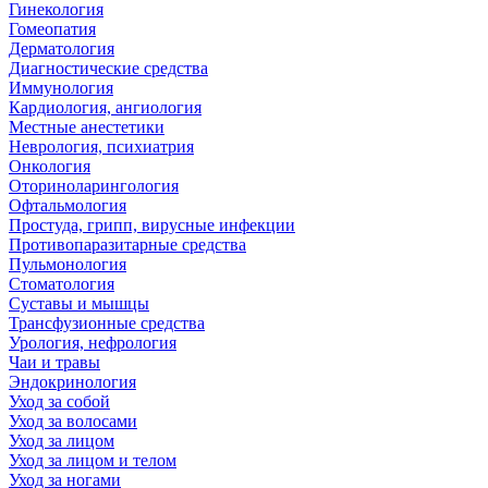
Гинекология
Гомеопатия
Дерматология
Диагностические средства
Иммунология
Кардиология, ангиология
Местные анестетики
Неврология, психиатрия
Онкология
Оториноларингология
Офтальмология
Простуда, грипп, вирусные инфекции
Противопаразитарные средства
Пульмонология
Стоматология
Суставы и мышцы
Трансфузионные средства
Урология, нефрология
Чаи и травы
Эндокринология
Уход за собой
Уход за волосами
Уход за лицом
Уход за лицом и телом
Уход за ногами