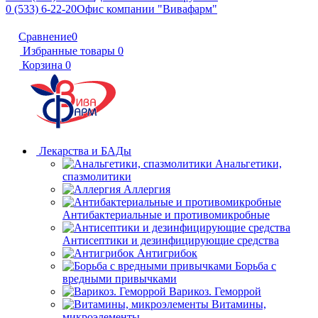
0 (533) 6-22-20
Офис компании "Вивафарм"
Сравнение
0
Избранные товары
0
Корзина
0
Лекарства и БАДы
Анальгетики,
спазмолитики
Аллергия
Антибактериальные и противомикробные
Антисептики и дезинфицирующие средства
Антигрибок
Борьба с
вредными привычками
Варикоз. Геморрой
Витамины,
микроэлементы