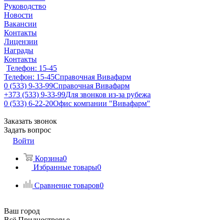
Руководство
Новости
Вакансии
Контакты
Лицензии
Награды
Контакты
Телефон: 15-45
Телефон: 15-45
Справочная Вивафарм
0 (533) 9-33-99
Справочная Вивафарм
+373 (533) 9-33-99
Для звонков из-за рубежа
0 (533) 6-22-20
Офис компании "Вивафарм"
Заказать звонок
Задать вопрос
Войти
Корзина
0
Избранные товары
0
Сравнение товаров
0
Ваш город
Всё Приднестровье