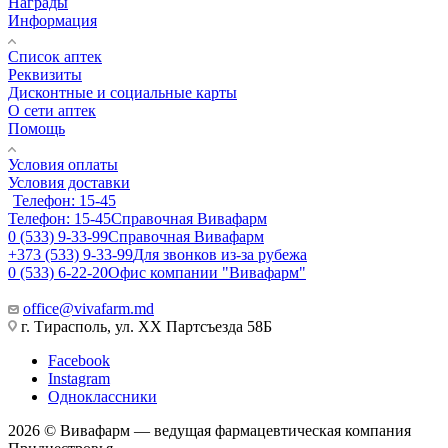
Награды
Информация
Список аптек
Реквизиты
Дисконтные и социальные карты
О сети аптек
Помощь
Условия оплаты
Условия доставки
Телефон: 15-45
Телефон: 15-45
Справочная Вивафарм
0 (533) 9-33-99
Справочная Вивафарм
+373 (533) 9-33-99
Для звонков из-за рубежа
0 (533) 6-22-20
Офис компании "Вивафарм"
office@vivafarm.md
г. Тирасполь, ул. ХХ Партсъезда 58Б
Facebook
Instagram
Одноклассники
2026 © Вивафарм — ведущая фармацевтическая компания