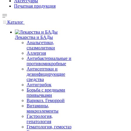
Аксессуары
Печатная продукция
Каталог
Лекарства и БАДы
Анальгетики,
спазмолитики
Аллергия
Антибактериальные и
противомикробные
Антисептики и
дезинфицирующие
средства
Антигрибок
Борьба с вредными
привычками
Варикоз. Геморрой
Витамины,
микроэлементы
Гастрология,
гепатология
Гематология, гемостаз