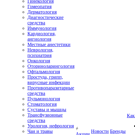
Гинекология
Гомеопатия
Дерматология
Диагностические
средства
Иммунология
Кардиология,
ангиология
Местные анестетики
Неврология,
психиатрия
Онкология
Оториноларингология
Офтальмология
Простуда, грипп,
вирусные инфекции
Противопаразитарные
средства
Пульмонология
Стоматология
Суставы и мышцы
Трансфузионные
Как
средства
Урология, нефрология
Чаи и травы
Новости
Бренды
Акции