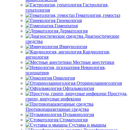
Гастрология,
гепатология
Гематология, гемостаз
Гинекология
Гомеопатия
Дерматология
Диагностические
средства
Иммунология
Кардиология,
ангиология
Местные анестетики
Неврология,
психиатрия
Онкология
Оториноларингология
Офтальмология
Простуда,
грипп, вирусные инфекции
Противопаразитарные средства
Пульмонология
Стоматология
Суставы и мышцы