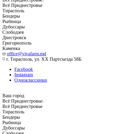
Всё Приднестровье
Тирасполь
Бендеры
Рыбница
Дубоссары
Слободзея
Днестровск
Григориополь
Каменка
office@vivafarm.md
г. Тирасполь, ул. ХХ Партсъезда 58Б
Facebook
Instagram
Одноклассники
Ваш город
Всё Приднестровье
Всё Приднестровье
Тирасполь
Бендеры
Рыбница
Дубоссары
Слободзея