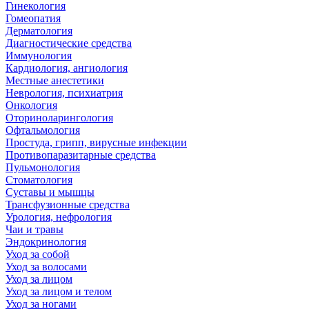
Гинекология
Гомеопатия
Дерматология
Диагностические средства
Иммунология
Кардиология, ангиология
Местные анестетики
Неврология, психиатрия
Онкология
Оториноларингология
Офтальмология
Простуда, грипп, вирусные инфекции
Противопаразитарные средства
Пульмонология
Стоматология
Суставы и мышцы
Трансфузионные средства
Урология, нефрология
Чаи и травы
Эндокринология
Уход за собой
Уход за волосами
Уход за лицом
Уход за лицом и телом
Уход за ногами