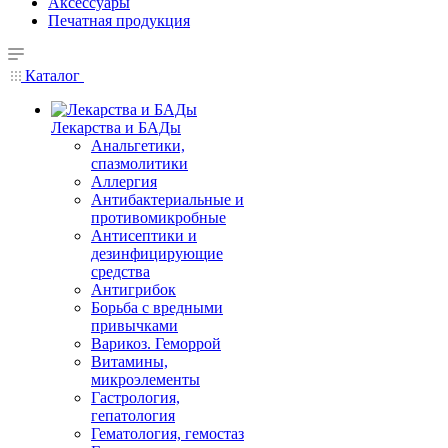
Аксессуары
Печатная продукция
Каталог
Лекарства и БАДы
Анальгетики,
спазмолитики
Аллергия
Антибактериальные и
противомикробные
Антисептики и
дезинфицирующие
средства
Антигрибок
Борьба с вредными
привычками
Варикоз. Геморрой
Витамины,
микроэлементы
Гастрология,
гепатология
Гематология, гемостаз