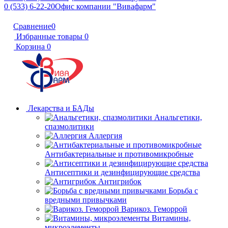
0 (533) 6-22-20
Офис компании "Вивафарм"
Сравнение
0
Избранные товары
0
Корзина
0
Лекарства и БАДы
Анальгетики,
спазмолитики
Аллергия
Антибактериальные и противомикробные
Антисептики и дезинфицирующие средства
Антигрибок
Борьба с
вредными привычками
Варикоз. Геморрой
Витамины,
микроэлементы