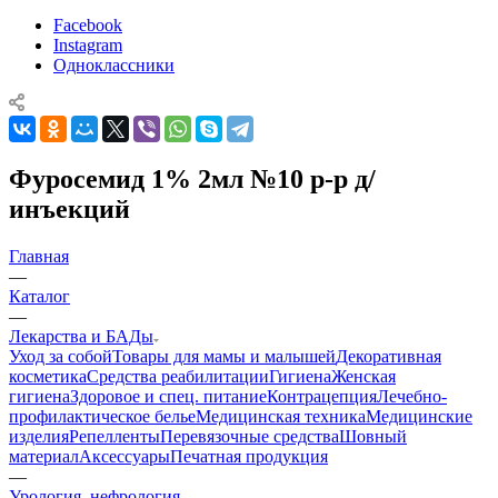
Facebook
Instagram
Одноклассники
Фуросемид 1% 2мл №10 р-р д/
инъекций
Главная
—
Каталог
—
Лекарства и БАДы
Уход за собой
Товары для мамы и малышей
Декоративная
косметика
Средства реабилитации
Гигиена
Женская
гигиена
Здоровое и спец. питание
Контрацепция
Лечебно-
профилактическое белье
Медицинская техника
Медицинские
изделия
Репелленты
Перевязочные средства
Шовный
материал
Аксессуары
Печатная продукция
—
Урология, нефрология