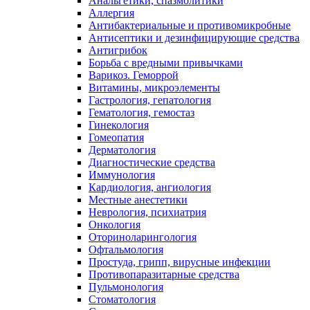
Анальгетики, спазмолитики
Аллергия
Антибактериальные и противомикробные
Антисептики и дезинфицирующие средства
Антигрибок
Борьба с вредными привычками
Варикоз. Геморрой
Витамины, микроэлементы
Гастрология, гепатология
Гематология, гемостаз
Гинекология
Гомеопатия
Дерматология
Диагностические средства
Иммунология
Кардиология, ангиология
Местные анестетики
Неврология, психиатрия
Онкология
Оториноларингология
Офтальмология
Простуда, грипп, вирусные инфекции
Противопаразитарные средства
Пульмонология
Стоматология