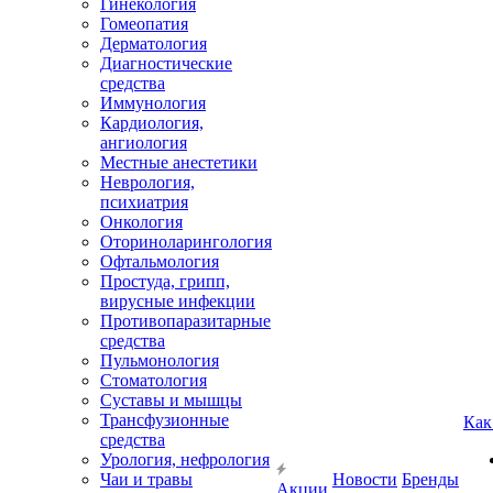
Гинекология
Гомеопатия
Дерматология
Диагностические
средства
Иммунология
Кардиология,
ангиология
Местные анестетики
Неврология,
психиатрия
Онкология
Оториноларингология
Офтальмология
Простуда, грипп,
вирусные инфекции
Противопаразитарные
средства
Пульмонология
Стоматология
Суставы и мышцы
Трансфузионные
Как
средства
Урология, нефрология
Чаи и травы
Новости
Бренды
Акции