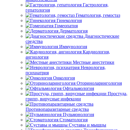
Гастрология,
гепатология
Гематология, гемостаз
Гинекология
Гомеопатия
Дерматология
Диагностические
средства
Иммунология
Кардиология,
ангиология
Местные анестетики
Неврология,
психиатрия
Онкология
Оториноларингология
Офтальмология
Простуда,
грипп, вирусные инфекции
Противопаразитарные средства
Пульмонология
Стоматология
Суставы и мышцы