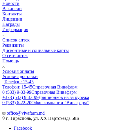
Новости
Вакансии
Контакты
Лицензии
Награды
Информация
Список аптек
Реквизиты
Дисконтные и социальные карты
О сети аптек
Помощь
Условия оплаты
Условия доставки
Телефон: 15-45
Телефон: 15-45
Справочная Вивафарм
0 (533) 9-33-99
Справочная Вивафарм
+373 (533) 9-33-99
Для звонков из-за рубежа
0 (533) 6-22-20
Офис компании "Вивафарм"
office@vivafarm.md
г. Тирасполь, ул. ХХ Партсъезда 58Б
Facebook