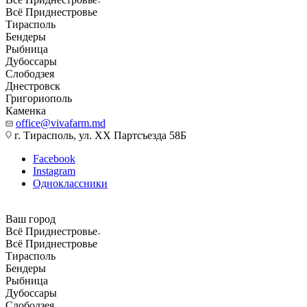
Всё Приднестровье
Тирасполь
Бендеры
Рыбница
Дубоссары
Слободзея
Днестровск
Григориополь
Каменка
office@vivafarm.md
г. Тирасполь, ул. ХХ Партсъезда 58Б
Facebook
Instagram
Одноклассники
Ваш город
Всё Приднестровье
Всё Приднестровье
Тирасполь
Бендеры
Рыбница
Дубоссары
Слободзея