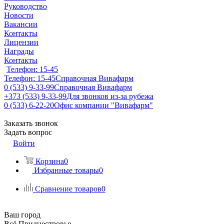
Руководство
Новости
Вакансии
Контакты
Лицензии
Награды
Контакты
Телефон: 15-45
Телефон: 15-45
Справочная Вивафарм
0 (533) 9-33-99
Справочная Вивафарм
+373 (533) 9-33-99
Для звонков из-за рубежа
0 (533) 6-22-20
Офис компании "Вивафарм"
Заказать звонок
Задать вопрос
Войти
Корзина
0
Избранные товары
0
Сравнение товаров
0
Ваш город
Всё Приднестровье