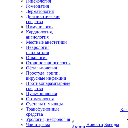
Гинекология
Гомеопатия
Дерматология
Диагностические
средства
Иммунология
Кардиология,
ангиология
Местные анестетики
Неврология,
психиатрия
Онкология
Оториноларингология
Офтальмология
Простуда, грипп,
вирусные инфекции
Противопаразитарные
средства
Пульмонология
Стоматология
Суставы и мышцы
Трансфузионные
Как
средства
Урология, нефрология
Чаи и травы
Новости
Бренды
Акции