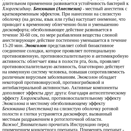
длительном применении развивается устойчивость бактерий к
Хлоргексидину
.
Бензокаин (Анестезин)
- местный анестетик с
кратковременным эффектом. При нанесении на слизистую
оболочку (на десны, язык или губы) наступает онемение, что
приводит к временному облегчению боли и уменьшению
дискомфорта; обезболивающее действие развивается в
течение 30-60 сек, по мере разбавления вещества слюной
анестезирующее действие постепенно уменьшается в течение
15-20 мин.
Эноксолон
представляет собой биоактивное
соединение солодки, которое проявляет потенциальную
противоязвенную, противовоспалительную и антимикробную
активность: облегчает язвы в полости рта, боль, проявляет
противовоспалительную активность, благотворно действует
на иммунную систему человека, повышая сопротивляемость
различным вирусным заболеваниям.
Эноксолон
обладает
некоторой противовирусной, противогрибковой и
антибактериальной активностью. Активные компоненты
дополняют эффекты друг друга: благодаря антисептическому
эффекту
Хлоргексидина
, противовоспалительному эффекту
Эноксолона
и местному обезболивающему эффекту
Бензокаина (Анестезина)
на слизистую оболочку ротовой
полости и глотки устраняется дискомфорт, вызванный
местным раздражением в ротоглоточной области.
Важно!_
Внимательно прочитать Инструкцию перед
применением конкретного препарата. Применять препарат -