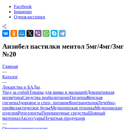
Facebook
Instagram
Одноклассники
Анзибел пастилки ментол 5мг/4мг/3мг
№20
Главная
—
Каталог
—
Лекарства и БАДы
Уход за собой
Товары для мамы и малышей
Декоративная
косметика
Средства реабилитации
Гигиена
Женская
гигиена
Здоровое и спец. питание
Контрацепция
Лечебно-
профилактическое белье
Медицинская техника
Медицинские
изделия
Репелленты
Перевязочные средства
Шовный
материал
Аксессуары
Печатная продукция
—
Оториноларингология