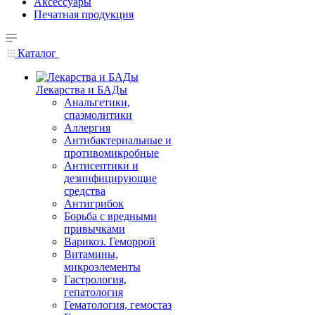
Аксессуары
Печатная продукция
Каталог
Лекарства и БАДы
Анальгетики,
спазмолитики
Аллергия
Антибактериальные и
противомикробные
Антисептики и
дезинфицирующие
средства
Антигрибок
Борьба с вредными
привычками
Варикоз. Геморрой
Витамины,
микроэлементы
Гастрология,
гепатология
Гематология, гемостаз