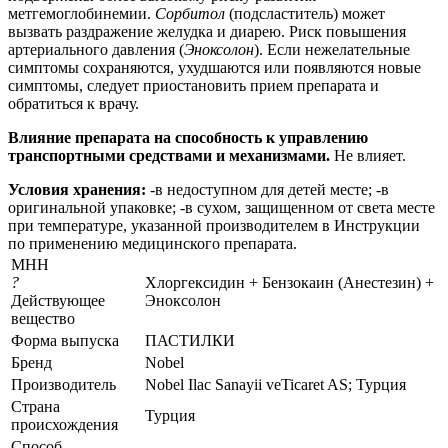
метгемоглобинемии.
Сорбитол
(подсластитель) может
вызвать раздражение желудка и диарею. Риск повышения
артериального давления (
Эноксолон
). Если нежелательные
симптомы сохраняются, ухудшаются или появляются новые
симптомы, следует приостановить прием препарата и
обратиться к врачу.
Влияние препарата на способность к управлению
транспортными средствами и механизмами.
Не влияет.
Условия хранения:
-в недоступном для детей месте; -в
оригинальной упаковке; -в сухом, защищенном от света месте
при температуре, указанной производителем в Инструкции
по применению медицинского препарата.
МНН
?
Хлоргексидин + Бензокаин (Анестезин) +
Действующее
Эноксолон
вещество
Форма выпуска
ПАСТИЛКИ
Бренд
Nobel
Производитель
Nobel Ilac Sanayii veTicaret AS; Турция
Страна
Турция
происхождения
Способ