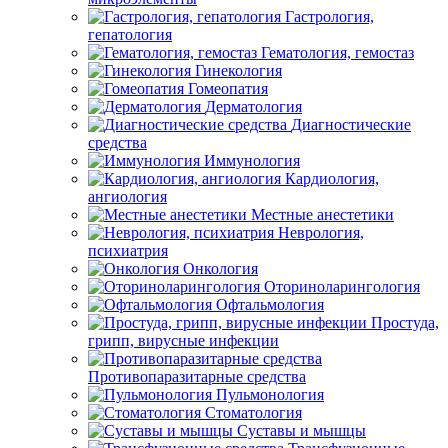
Гастрология,
гепатология
Гематология, гемостаз
Гинекология
Гомеопатия
Дерматология
Диагностические
средства
Иммунология
Кардиология,
ангиология
Местные анестетики
Неврология,
психиатрия
Онкология
Оториноларингология
Офтальмология
Простуда,
грипп, вирусные инфекции
Противопаразитарные средства
Пульмонология
Стоматология
Суставы и мышцы