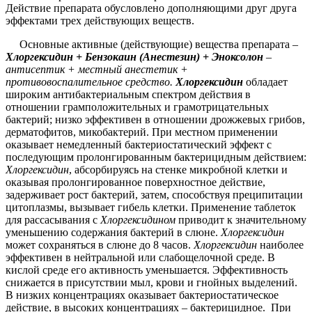
Действие препарата обусловлено дополняющими друг друга
эффектами трех действующих веществ.
Основные активные (действующие) вещества препарата –
Хлоргексидин + Бензокаин (Анестезин) + Эноксолон
–
антисептик + местный анестетик +
противовоспалительное средство.
Хлоргексидин
обладает
широким антибактериальным спектром действия в
отношении грамположительных и грамотрицательных
бактерий; низко эффективен в отношении дрожжевых грибов,
дерматофитов, микобактерий. При местном применении
оказывает немедленный бактериостатический эффект с
последующим пролонгированным бактерицидным действием:
Хлоргексидин
, абсорбируясь на стенке микробной клетки и
оказывая пролонгированное поверхностное действие,
задерживает рост бактерий, затем, способствуя преципитации
цитоплазмы, вызывает гибель клетки. Применение таблеток
для рассасывания с
Хлоргексидином
приводит к значительному
уменьшению содержания бактерий в слюне.
Хлоргексидин
может сохраняться в слюне до 8 часов.
Хлоргексидин
наиболее
эффективен в нейтральной или слабощелочной среде. В
кислой среде его активность уменьшается. Эффективность
снижается в присутствии мыл, крови и гнойных выделений.
В низких концентрациях оказывает бактериостатическое
действие, в высоких концентрациях – бактерицидное. При