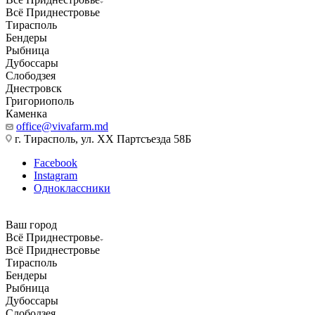
Всё Приднестровье
Тирасполь
Бендеры
Рыбница
Дубоссары
Слободзея
Днестровск
Григориополь
Каменка
office@vivafarm.md
г. Тирасполь, ул. ХХ Партсъезда 58Б
Facebook
Instagram
Одноклассники
Ваш город
Всё Приднестровье
Всё Приднестровье
Тирасполь
Бендеры
Рыбница
Дубоссары
Слободзея