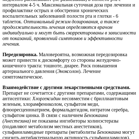
интервалом 4-5 ч. Максимальная суточная доза при лечении и
профилактике острых и обострении хронических
воспалительных заболеваний полости рта и глотки - 6
таблеток.
Оптимальный режим дозирования, а также
продолжительность лечения определяются врачом
индивидуально и могут быть скорректированы в зависимости
от показаний, проявлений симптомов и эффективности
лечения.
Передозировка.
Маловероятна, возможная передозировка
может привести к дискомфорту со стороны желудочно-
кишечного тракта: тошноте, диарее. Риск повышения
артериального давления (
Эноксолон
). Лечение
симптоматическое.
Взаимодействие с другими лекарственными средствами.
Препарат не сочетается с другими препаратами, содержащими
антисептики:
Хлоргексидин
несовместим с бриллиантовым
зеленым, хлорамфениколом, сульфатом меди,
флюоресцеиннатрием, формальдегидом, нитратом серебра,
сульфатом цинка. В связи с наличием
Бензокаина
(Анестезина)
не показаны ингибиторы холинэстеразы
(подавляют метаболизм местных анестетиков),
сульфаниламидные препараты (метаболиты
Бензокаина
могут
снизить антибактериальную активность сульфаниламидов).