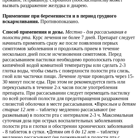
вызвать раздражение желудка и диарею.
Применение при беременности и в период грудного
вскармливания.
Противопоказано.
Способ применения и дозы.
Местно - для рассасывания в
полости рта.
Курс лечения не более 7 дней. Препарат следует
начинать применять сразу же после появления первых
симптомов заболевания и продолжать прием в течение
нескольких дней после исчезновения симптомов. Перед
рассасыванием пастилки необходимо прополоскать горло
кипячёной водой комнатной температуры или сделать 2-3
глотка воды, чтобы смыть с поверхности полости рта слизь,
гной или частички пищи. Лечение лучше проводить через 15-
30 минут после еды. При этом не рекомендуется пить или
перекусывать в течение 2-х часов после употребления
препарата. При рассасывании следует перемещать пастилку
по всей ротовой полости для предотвращения раздражения
слизистой оболочки в месте рассасывания. ▪
Взрослым и детям
старше 12 лет
– таблетку медленно рассасывают (не
разжевывая) в полости рта с интервалом 2-3 ч. Максимальная
суточная доза при острых воспалительных заболеваниях
полости рта и глотки и обострении хронических заболеваний
- 8 таблеток в сутки. ▪
Детям от 6 до 12 лет
– таблетку
медленно рассасывают (не разжевывая) в полости рта с