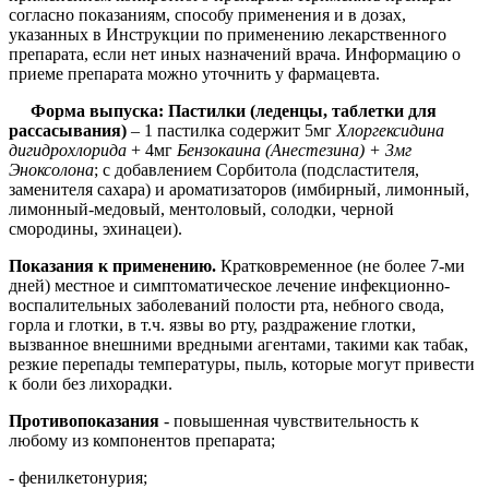
согласно показаниям, способу применения и в дозах,
указанных в Инструкции по применению лекарственного
препарата, если нет иных назначений врача. Информацию о
приеме препарата можно уточнить у фармацевта.
Форма выпуска:
Пастилки (леденцы, таблетки для
рассасывания)
– 1 пастилка содержит 5мг
Хлоргексидина
дигидрохлорида
+ 4мг
Бензокаина (Анестезина) + 3мг
Эноксолона
;
с добавлением Сорбитола (подсластителя,
заменителя сахара) и ароматизаторов (имбирный, лимонный,
лимонный-медовый, ментоловый, солодки, черной
смородины, эхинацеи).
Показания к применению.
Кратковременное (не более 7-ми
дней) местное и симптоматическое лечение инфекционно-
воспалительных заболеваний полости рта, небного свода,
горла и глотки, в т.ч. язвы во рту, раздражение глотки,
вызванное внешними вредными агентами, такими как табак,
резкие перепады температуры, пыль, которые могут привести
к боли без лихорадки.
Противопоказания
- повышенная чувствительность к
любому из компонентов препарата;
- фенилкетонурия;