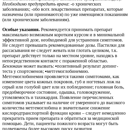
Необходимо предупредить врача
: -о хронических
заболеваниях; -обо всех лекарственных препаратах, которые
назначены (или принимаются) по уже имеющимся показаниям
(или хроническим заболеваниям).
Особые указания.
Рекомендуется принимать препарат
максимально возможным коротким курсом и в минимальной
эффективной дозе, необходимой для устранения симптомов.
Не следует превышать рекомендованные дозы. Пастилки для
рассасывания не следует жевать или глотать целиком, т.к.
препарат действует только на местном уровне, находясь в
непосредственном контакте с пораженной областью.
Бензокаин
может вызвать: ▪позитивный результат допинг-
теста у спортсменов; ▪метгемоглобинемию
.
Метгемоглобинемия проявляется такими симптомами, как
изменение цвета кожных покровов, губ и ногтевых лож на
серый или голубой цвет или их побледнение; головная боль,
предобморочное состояние, одышка, головокружение,
утомляемость и тахикардия. Появление перечисленных
симптомов указывает на наличие от умеренного до высокого
количества метгемоглобина и значительное снижение
кислородтранспортной функции крови – следует немедленно
прекратить прием препарата и обратиться за медицинской
помощью. Дети, пациенты пожилого возраста могут быть
подвержены более высокому риску развития