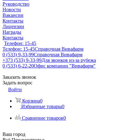
Руководство
Новости
Вакансии
Контакты
Лицензии
Награды
Контакты
Телефон: 15-45
Телефон: 15-45
Справочная Вивафарм
0 (533) 9-33-99
Справочная Вивафарм
+373 (533) 9-33-99
Для звонков из-за рубежа
0 (533) 6-22-20
Офис компании "Вивафарм"
Заказать звонок
Задать вопрос
Войти
Корзина
0
Избранные товары
0
Сравнение товаров
0
Ваш город
Всё Приднестровье