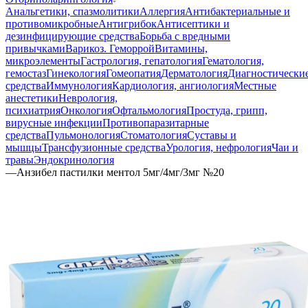
Анальгетики, спазмолитики
Аллергия
Антибактериальные и
противомикробные
Антигрибок
Антисептики и
дезинфицирующие средства
Борьба с вредными
привычками
Варикоз. Геморрой
Витамины,
микроэлементы
Гастрология, гепатология
Гематология,
гемостаз
Гинекология
Гомеопатия
Дерматология
Диагностически
средства
Иммунология
Кардиология, ангиология
Местные
анестетики
Неврология,
психиатрия
Онкология
Офтальмология
Простуда, грипп,
вирусные инфекции
Противопаразитарные
средства
Пульмонология
Стоматология
Суставы и
мышцы
Трансфузионные средства
Урология, нефрология
Чаи и
травы
Эндокринология
—
Анзибел пастилки ментол 5мг/4мг/3мг №20