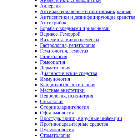
Анальгетики, спазмолитики
Аллергия
Антибактериальные и противомикробные
Антисептики и дезинфицирующие средства
Антигрибок
Борьба с вредными привычками
Варикоз. Геморрой
Витамины, микроэлементы
Гастрология, гепатология
Гематология, гемостаз
Гинекология
Гомеопатия
Дерматология
Диагностические средства
Иммунология
Кардиология, ангиология
Местные анестетики
Неврология, психиатрия
Онкология
Оториноларингология
Офтальмология
Простуда, грипп, вирусные инфекции
Противопаразитарные средства
Пульмонология
Стоматология