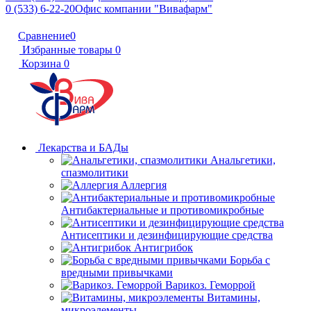
0 (533) 6-22-20
Офис компании "Вивафарм"
Сравнение
0
Избранные товары
0
Корзина
0
Лекарства и БАДы
Анальгетики,
спазмолитики
Аллергия
Антибактериальные и противомикробные
Антисептики и дезинфицирующие средства
Антигрибок
Борьба с
вредными привычками
Варикоз. Геморрой
Витамины,
микроэлементы