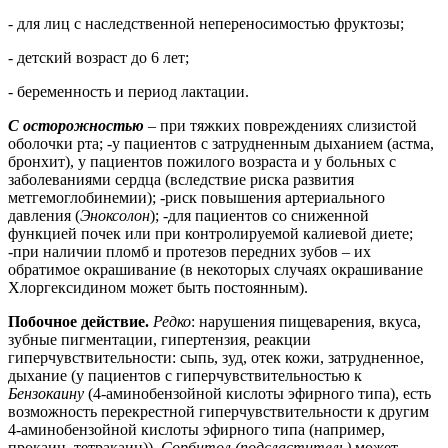
- для лиц с наследственной непереносимостью фруктозы;
- детский возраст до 6 лет;
- беременность и период лактации.
С осторожностью
– при тяжких повреждениях слизистой
оболочки рта; -у пациентов с затрудненным дыханием (астма,
бронхит), у пациентов пожилого возраста и у больных с
заболеваниями сердца (вследствие риска развития
метгемоглобинемии); -риск повышения артериального
давления (
Эноксолон
); -для пациентов со сниженной
функцией почек или при контролируемой калиевой диете;
-при наличии пломб и протезов передних зубов – их
обратимое окрашивание (в некоторых случаях окрашивание
Хлоргексидином может быть постоянным).
Побочное действие.
Редко
: нарушения пищеварения, вкуса,
зубные пигментации, гипертензия, реакции
гиперчувствительности: сыпь, зуд, отек кожи, затрудненное,
дыхание (у пациентов с гиперчувствительностью к
Бензокаину
(4-аминобензойной кислоты эфирного типа), есть
возможность перекрестной гиперчувствительности к другим
4-аминобензойной кислоты эфирного типа (например,
прокаин, тетракаин)).
Сорбитол (подсластитель)
может