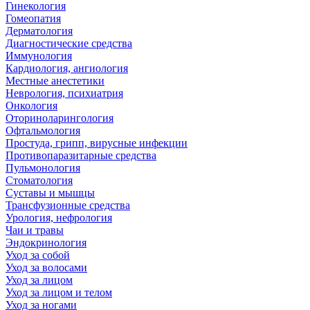
Гинекология
Гомеопатия
Дерматология
Диагностические средства
Иммунология
Кардиология, ангиология
Местные анестетики
Неврология, психиатрия
Онкология
Оториноларингология
Офтальмология
Простуда, грипп, вирусные инфекции
Противопаразитарные средства
Пульмонология
Стоматология
Суставы и мышцы
Трансфузионные средства
Урология, нефрология
Чаи и травы
Эндокринология
Уход за собой
Уход за волосами
Уход за лицом
Уход за лицом и телом
Уход за ногами