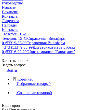
Руководство
Новости
Вакансии
Контакты
Лицензии
Награды
Контакты
Телефон: 15-45
Телефон: 15-45
Справочная Вивафарм
0 (533) 9-33-99
Справочная Вивафарм
+373 (533) 9-33-99
Для звонков из-за рубежа
0 (533) 6-22-20
Офис компании "Вивафарм"
Заказать звонок
Задать вопрос
Войти
Корзина
0
Избранные товары
0
Сравнение товаров
0
Ваш город
Всё Приднестровье