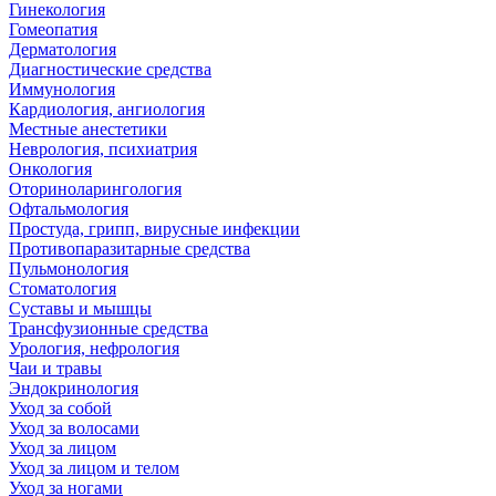
Гинекология
Гомеопатия
Дерматология
Диагностические средства
Иммунология
Кардиология, ангиология
Местные анестетики
Неврология, психиатрия
Онкология
Оториноларингология
Офтальмология
Простуда, грипп, вирусные инфекции
Противопаразитарные средства
Пульмонология
Стоматология
Суставы и мышцы
Трансфузионные средства
Урология, нефрология
Чаи и травы
Эндокринология
Уход за собой
Уход за волосами
Уход за лицом
Уход за лицом и телом
Уход за ногами