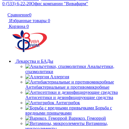
0 (533) 6-22-20
Офис компании "Вивафарм"
Сравнение
0
Избранные товары
0
Корзина
0
Лекарства и БАДы
Анальгетики,
спазмолитики
Аллергия
Антибактериальные и противомикробные
Антисептики и дезинфицирующие средства
Антигрибок
Борьба с
вредными привычками
Варикоз. Геморрой
Витамины,
микроэлементы