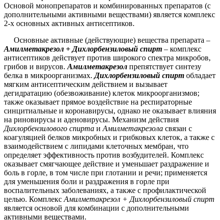
Основой монопрепаратов и комбинированных препаратов (с
дополнительными активными веществами) является комплекс
2-х основных активных антисептиков.
Основные активные (действующие) вещества препарата –
Амилметакрезол + Дихлорбензиловый спирт
– комплекс
антисептиков действует против широкого спектра микробов,
грибов и вирусов.
Амилметакрезол
препятствует синтезу
белка в микроорганизмах.
Дихлорбензиловый спирт
обладает
мягким антисептическим действием и вызывает
дегидратацию (обезвоживание) клеток микроорганизмов;
также оказывает прямое воздействие на респираторные
синцитиальные и коронавирусы, однако не оказывает влияния
на риновирусы и аденовирусы. Механизм действия
Дихлорбензилового спирта
и
Амилметакрезола
связан с
коагуляцией белков микробных и грибковых клеток, а также с
взаимодействием с липидами клеточных мембран, что
определяет эффективность против возбудителей. Комплекс
оказывает смягчающее действие и уменьшает раздражение и
боль в горле, в том числе при глотании и речи; применяется
для уменьшения боли и раздражения в горле при
воспалительных заболеваниях, а также с профилактической
целью. Комплекс
Амилметакрезол + Дихлорбензиловый спирт
является основой для комбинации с дополнительными
активными веществами.