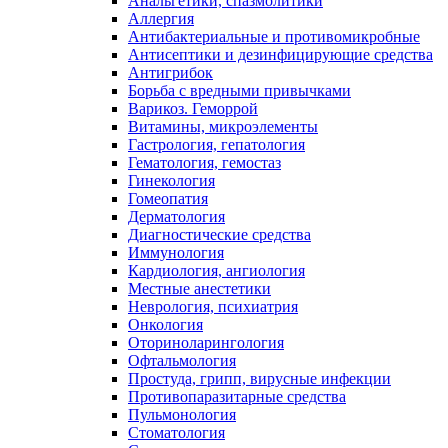
Анальгетики, спазмолитики
Аллергия
Антибактериальные и противомикробные
Антисептики и дезинфицирующие средства
Антигрибок
Борьба с вредными привычками
Варикоз. Геморрой
Витамины, микроэлементы
Гастрология, гепатология
Гематология, гемостаз
Гинекология
Гомеопатия
Дерматология
Диагностические средства
Иммунология
Кардиология, ангиология
Местные анестетики
Неврология, психиатрия
Онкология
Оториноларингология
Офтальмология
Простуда, грипп, вирусные инфекции
Противопаразитарные средства
Пульмонология
Стоматология