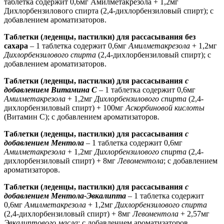
таблетка содержит 0,6мг Амилметакрезола + 1,2мг
Дихлорбензилового спирта (2,4-дихлорбензиловый спирт);
с
добавлением ароматизаторов.
Таблетки (леденцы, пастилки) для рассасывания без
сахара
– 1 таблетка содержит 0,6мг
Амилметакрезола
+ 1,2мг
Дихлорбензилового спирта
(2,4-дихлорбензиловый спирт);
с
добавлением ароматизаторов.
Таблетки (леденцы, пастилки) для рассасывания
с
добавлением Витамина С
– 1 таблетка содержит 0,6мг
Амилметакрезола
+ 1,2мг
Дихлорбензилового спирта
(2,4-
дихлорбензиловый спирт) + 100мг
Аскорбиновой кислоты
(Витамин С); с добавлением ароматизаторов
.
Таблетки (леденцы, пастилки) для рассасывания
с
добавлением Ментола
– 1 таблетка содержит 0,6мг
Амилметакрезола
+ 1,2мг
Дихлорбензилового спирта
(2,4-
дихлорбензиловый спирт) + 8мг
Левоментола
;
с добавлением
ароматизаторов.
Таблетки (леденцы, пастилки) для рассасывания
с
добавлением Ментола-Эвкалипта
– 1 таблетка содержит
0,6мг
Амилметакрезола
+ 1,2мг
Дихлорбензилового спирта
(2,4-дихлорбензиловый спирт) + 8мг
Левоментола
+ 2,57мг
Эвкалиптового масла
;
с добавлением ароматизаторов.