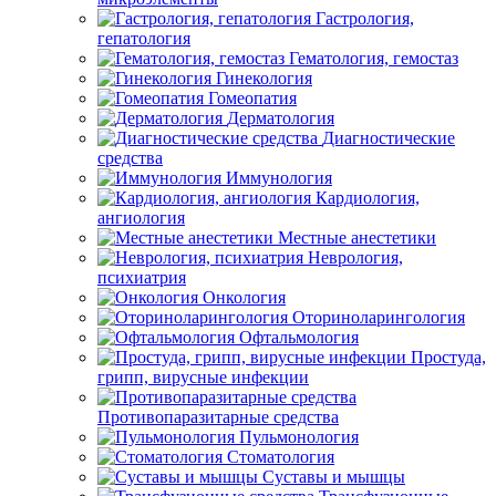
Гастрология,
гепатология
Гематология, гемостаз
Гинекология
Гомеопатия
Дерматология
Диагностические
средства
Иммунология
Кардиология,
ангиология
Местные анестетики
Неврология,
психиатрия
Онкология
Оториноларингология
Офтальмология
Простуда,
грипп, вирусные инфекции
Противопаразитарные средства
Пульмонология
Стоматология
Суставы и мышцы