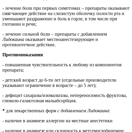
- лечение боли при первых симптомах – препараты оказывают
смягчающее действие на слизистую оболочку полости рта и
уменьшают раздражение и боль в горле, в том числе при
глотании и речи;
- лечение сильной боли – препараты с добавлением
Лидокаина
оказывает местноанестезирующее и
противоотечное действие.
Противопоказания
- повышенная чувствительность к любому из компонентов
препарата;
- детский возраст до 6-ти лет (отдельные производители
указывают ограничение в возрасте – до 5 лет);
- дефицит сахаразы/изомальтазы, непереносимость фруктозы,
глюкозо-галактозная мальабсорбция.
*
для лекарственных форм
с добавлением Лидокаина
:
- наличие в анамнезе аллергии на местные анестетики
- наличие в анамнезе или склонность к метгемоглобинемии;