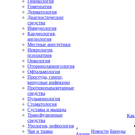
Гинекология
Гомеопатия
Дерматология
Диагностические
средства
Иммунология
Кардиология,
ангиология
Местные анестетики
Неврология,
психиатрия
Онкология
Оториноларингология
Офтальмология
Простуда, грипп,
вирусные инфекции
Противопаразитарные
средства
Пульмонология
Стоматология
Суставы и мышцы
Трансфузионные
Как
средства
Урология, нефрология
Чаи и травы
Новости
Бренды
Акции