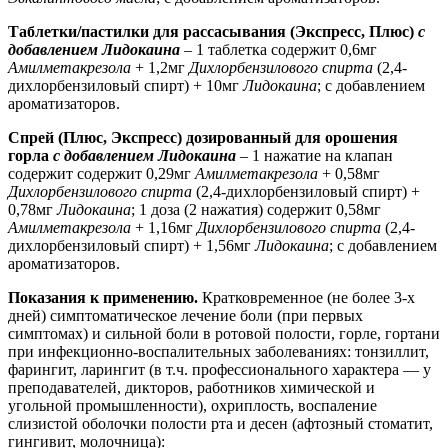
Таблетки/пастилки для рассасывания (Экспресс, Плюс)
с
добавлением Лидокаина
– 1 таблетка содержит 0,6мг
Амилметакрезола
+ 1,2мг
Дихлорбензилового спирта
(2,4-
дихлорбензиловый спирт) + 10мг
Лидокаина
;
с добавлением
ароматизаторов.
Спрей (Плюс, Экспресс) дозированный для орошения
горла
с добавлением Лидокаина
– 1 нажатие на клапан
содержит содержит 0,29мг
Амилметакрезола
+ 0,58мг
Дихлорбензилового спирта
(2,4-дихлорбензиловый спирт) +
0,78мг
Лидокаина
; 1 доза (2 нажатия) содержит 0,58мг
Амилметакрезола
+ 1,16мг
Дихлорбензилового спирта
(2,4-
дихлорбензиловый спирт) + 1,56мг
Лидокаина
;
с добавлением
ароматизаторов.
Показания к применению.
Кратковременное (не более 3-х
дней) с
имптоматическое лечение боли (при первых
симптомах) и сильной боли в ротовой полости, горле, гортани
при инфекционно-воспалительных заболеваниях: тонзиллит,
фарингит, ларингит (в т.ч. профессионального характера — у
преподавателей, дикторов, работников химической и
угольной промышленности), охриплость, воспаление
слизистой оболочки полости рта и десен (афтозный стоматит,
гингивит, молочница):