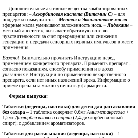
Дополнительные активные вещества комбинированных
препаратов: –
Аскорбиновая кислота (Витамин С)
– для
поддержки иммунитета. –
Ментол и Эвкалиптовое масло
–
эфирные масла уменьшают заложенность носа. –
Лидокаин
–
местный анестетик, вызывает обратимую потерю
чувствительности за счет прекращения или снижения
генерации и передачи сенсорных нервных импульсов в месте
применения.
Важно!_
Внимательно прочитать Инструкцию перед
применением конкретного препарата. Применять препарат -
согласно показаниям, способу применения и в дозах,
указанных в Инструкции по применению лекарственного
препарата, если нет иных назначений врача. Информацию о
приеме препарата можно уточнить у фармацевта.
Формы выпуска:
Таблетки (леденцы, пастилки) для детей для рассасывания
без сахара
– 1 таблетка содержит 0,6мг
Амилметакрезола
+
1,2мг
Дихлорбензилового спирта
(2,4-дихлорбензиловый
спирт);
с добавлением ароматизаторов.
Таблетки для рассасывания (леденцы, пастилки)
– 1