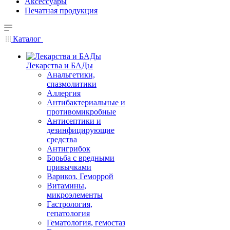
Аксессуары
Печатная продукция
Каталог
Лекарства и БАДы
Анальгетики,
спазмолитики
Аллергия
Антибактериальные и
противомикробные
Антисептики и
дезинфицирующие
средства
Антигрибок
Борьба с вредными
привычками
Варикоз. Геморрой
Витамины,
микроэлементы
Гастрология,
гепатология
Гематология, гемостаз