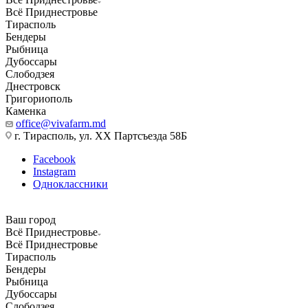
Всё Приднестровье
Тирасполь
Бендеры
Рыбница
Дубоссары
Слободзея
Днестровск
Григориополь
Каменка
office@vivafarm.md
г. Тирасполь, ул. ХХ Партсъезда 58Б
Facebook
Instagram
Одноклассники
Ваш город
Всё Приднестровье
Всё Приднестровье
Тирасполь
Бендеры
Рыбница
Дубоссары
Слободзея