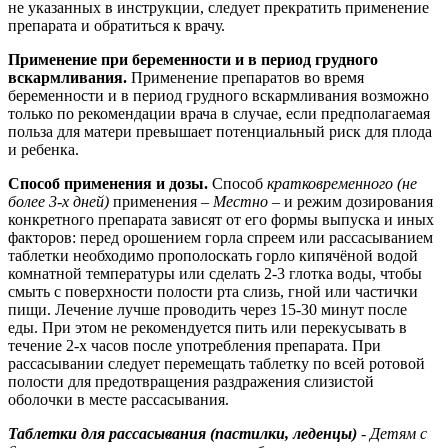
не указанных в инструкции, следует прекратить применение
препарата и обратиться к врачу.
Применение при беременности и в период грудного
вскармливания.
Применение препаратов во время
беременности и в период грудного вскармливания возможно
только по рекомендации врача в случае, если предполагаемая
польза для матери превышает потенциальный риск для плода
и ребенка.
Способ применения и дозы.
Способ
кратковременного (не
более 3-х дней)
применения –
Местно
– и режим дозирования
конкретного препарата зависят от его формы выпуска и иных
факторов: перед орошением горла спреем или рассасыванием
таблетки необходимо прополоскать горло кипячёной водой
комнатной температуры или сделать 2-3 глотка воды, чтобы
смыть с поверхности полости рта слизь, гной или частички
пищи. Лечение лучше проводить через 15-30 минут после
еды. При этом не рекомендуется пить или перекусывать в
течение 2-х часов после употребления препарата. При
рассасывании следует перемещать таблетку по всей ротовой
полости для предотвращения раздражения слизистой
оболочки в месте рассасывания.
Таблетки для рассасывания (пастилки, леденцы)
-
Детям с