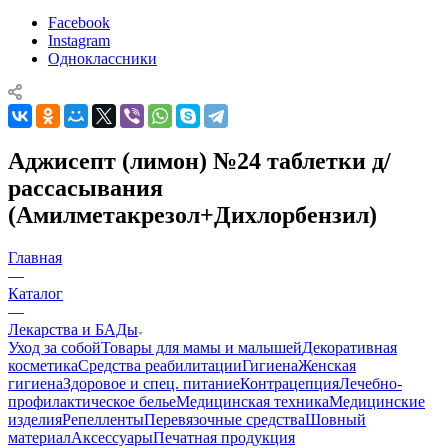
Facebook
Instagram
Одноклассники
Аджисепт (лимон) №24 таблетки д/
рассасывания
(Амилметакрезол+Дихлорбензил)
Главная
—
Каталог
—
Лекарства и БАДы
Уход за собой
Товары для мамы и малышей
Декоративная
косметика
Средства реабилитации
Гигиена
Женская
гигиена
Здоровое и спец. питание
Контрацепция
Лечебно-
профилактическое белье
Медицинская техника
Медицинские
изделия
Репелленты
Перевязочные средства
Шовный
материал
Аксессуары
Печатная продукция