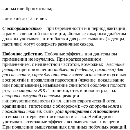
- астма или бронхоспазм;
- детский до 12-ти лет.
С осторожностью
– при беременности и в период лактации;
-травмы слизистой полости рта; -больные сахарным диабетом
должны учитывать, что таблетки для рассасывания (леденцы,
пастилки) могут содержать различные сахара.
Побочное действие.
Побочные эффекты при длительном
применении не изучались. При кратковременном
применением, с неизвестной частотой, возможны:
–
местные
реакции
при применении
таблеток (леденцы, пастилки) для
рассасывания
,
спрея для орошения горла
: искажение вкусовых
восприятий и проявления парестезии (жжение, покалывание
или пощипывание), изъязвление слизистой оболочки полости
рта; –
со стороны ЖКТ:
тошнота, отек в полости рта; –
со
стороны иммунной системы:
реакции
гиперчувствительности (в т.ч. ангионевротический отек,
крапивница, гипотензия с обмороком); –
со стороны кожи и
подкожных тканей:
сыпь.
Для препаратов с Лидокаином
возможна потеря чувствительности языка. Необходимо
учитывать возможные эффекты вспомогательных веществ.
При появлении вышеуказанных или иных побочных реакций,