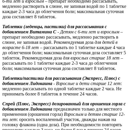
6-ти лет и взрослым
– препарат необходимо рассасывать,
медленно растворить в слюне, не запивая водой по 1 таблетке
каждые 2-3 часа до облегчения боли; максимальная суточная
доза составляет 8 таблеток.
Таблетки (леденцы, пастилки) для рассасывания с
добавлением Витамина С
-
Детям с 6-ти лет и взрослым
–
препарат необходимо рассасывать, медленно растворить в
слюне, не запивая водой. Рекомендуемая доза
для детей в
возрасте 6-18 лет
– рассасывать по 1 таблетке каждые 4 часа
до облегчения боли; максимальная суточная доза составляет 5
таблеток. Рекомендуемая доза
для взрослых старше 18 лет
–
рассасывать по 1 таблетке каждые 2-3 часа до облегчения
боли; максимальная суточная доза составляет 8 таблеток.
Таблетки/пастилки для рассасывания (Экспресс, Плюс) с
добавлением Лидокаина
-
Взрослые и дети старше 12 лет
:
медленно рассасывать по одной таблетке каждые 2 часа. Не
принимать более 8 таблеток в течение 24 часов.
Спрей (Плюс, Экспресс) дозированный для орошения горла с
добавлением Лидокаина
предназначен только для местного
применения (орошения горла)
Взрослым и детям старше 12-
ти лет
: оросить воспаленный участок, дважды нажав на
головку флакона (одна доза). При необходимости повторять
процедуру каждые 3 часа, не более 6 раз в течение 24 часов