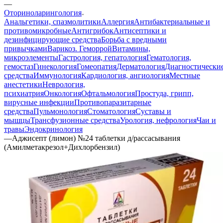
—
Оториноларингология
Анальгетики, спазмолитики
Аллергия
Антибактериальные и
противомикробные
Антигрибок
Антисептики и
дезинфицирующие средства
Борьба с вредными
привычками
Варикоз. Геморрой
Витамины,
микроэлементы
Гастрология, гепатология
Гематология,
гемостаз
Гинекология
Гомеопатия
Дерматология
Диагностически
средства
Иммунология
Кардиология, ангиология
Местные
анестетики
Неврология,
психиатрия
Онкология
Офтальмология
Простуда, грипп,
вирусные инфекции
Противопаразитарные
средства
Пульмонология
Стоматология
Суставы и
мышцы
Трансфузионные средства
Урология, нефрология
Чаи и
травы
Эндокринология
—
Аджисепт (лимон) №24 таблетки д/рассасывания
(Амилметакрезол+Дихлорбензил)