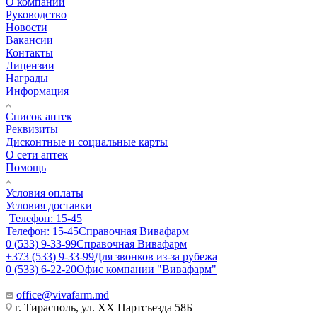
О компании
Руководство
Новости
Вакансии
Контакты
Лицензии
Награды
Информация
Список аптек
Реквизиты
Дисконтные и социальные карты
О сети аптек
Помощь
Условия оплаты
Условия доставки
Телефон: 15-45
Телефон: 15-45
Справочная Вивафарм
0 (533) 9-33-99
Справочная Вивафарм
+373 (533) 9-33-99
Для звонков из-за рубежа
0 (533) 6-22-20
Офис компании "Вивафарм"
office@vivafarm.md
г. Тирасполь, ул. ХХ Партсъезда 58Б