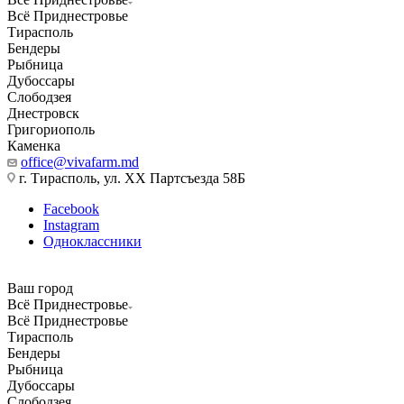
Всё Приднестровье
Тирасполь
Бендеры
Рыбница
Дубоссары
Слободзея
Днестровск
Григориополь
Каменка
office@vivafarm.md
г. Тирасполь, ул. ХХ Партсъезда 58Б
Facebook
Instagram
Одноклассники
Ваш город
Всё Приднестровье
Всё Приднестровье
Тирасполь
Бендеры
Рыбница
Дубоссары
Слободзея