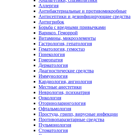
Анальгетики, спазмолитики
Аллергия
Антибактериальные и противомикробные
Антисептики и дезинфицирующие средства
Антигрибок
Борьба с вредными привычками
Варикоз. Геморрой
Витамины, микроэлементы
Гастрология, гепатология
Гематология, гемостаз
Гинекология
Гомеопатия
Дерматология
Диагностические средства
Иммунология
Кардиология, ангиология
Местные анестетики
Неврология, психиатрия
Онкология
Оториноларингология
Офтальмология
Простуда, грипп, вирусные инфекции
Противопаразитарные средства
Пульмонология
Стоматология