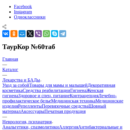
Facebook
Instagram
Одноклассники
ТаурКор №60таб
Главная
—
Каталог
—
Лекарства и БАДы
Уход за собой
Товары для мамы и малышей
Декоративная
косметика
Средства реабилитации
Гигиена
Женская
гигиена
Здоровое и спец. питание
Контрацепция
Лечебно-
профилактическое белье
Медицинская техника
Медицинские
изделия
Репелленты
Перевязочные средства
Шовный
материал
Аксессуары
Печатная продукция
—
Неврология, психиатрия
Анальгетики, спазмолитики
Аллергия
Антибактериальные и