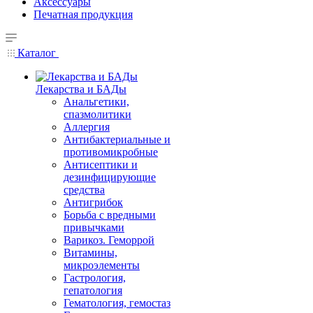
Аксессуары
Печатная продукция
Каталог
Лекарства и БАДы
Анальгетики,
спазмолитики
Аллергия
Антибактериальные и
противомикробные
Антисептики и
дезинфицирующие
средства
Антигрибок
Борьба с вредными
привычками
Варикоз. Геморрой
Витамины,
микроэлементы
Гастрология,
гепатология
Гематология, гемостаз