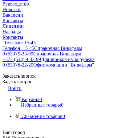
Руководство
Новости
Вакансии
Контакты
Лицензии
Награды
Контакты
Телефон: 15-45
Телефон: 15-45
Справочная Вивафарм
0 (533) 9-33-99
Справочная Вивафарм
+373 (533) 9-33-99
Для звонков из-за рубежа
0 (533) 6-22-20
Офис компании "Вивафарм"
Заказать звонок
Задать вопрос
Войти
Корзина
0
Избранные товары
0
Сравнение товаров
0
Ваш город
Всё Приднестровье