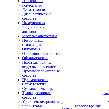
Гинекология
Гомеопатия
Дерматология
Диагностические
средства
Иммунология
Кардиология,
ангиология
Местные анестетики
Неврология,
психиатрия
Онкология
Оториноларингология
Офтальмология
Простуда, грипп,
вирусные инфекции
Противопаразитарные
средства
Пульмонология
Стоматология
Суставы и мышцы
Трансфузионные
Как
средства
Урология, нефрология
Чаи и травы
Новости
Бренды
Акции