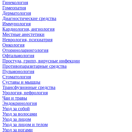
Гинекология
Гомеопатия
Дерматология
Диагностические средства
Иммунология
Кардиология, ангиология
Местные анестетики
Неврология, психиатрия
Онкология
Оториноларингология
Офтальмология
Простуда, грипп, вирусные инфекции
Противопаразитарные средства
Пульмонология
Стоматология
Суставы и мышцы
Трансфузионные средства
Урология, нефрология
Чаи и травы
Эндокринология
Уход за собой
Уход за волосами
Уход за лицом
Уход за лицом и телом
Уход за ногами