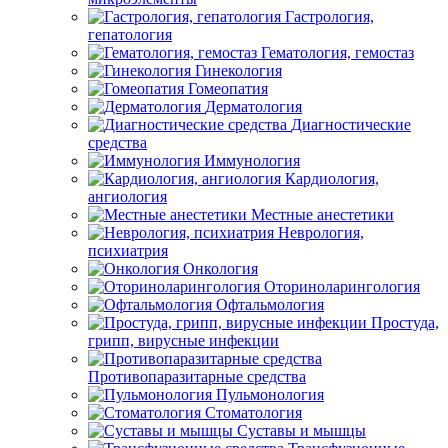
Гастрология,
гепатология
Гематология, гемостаз
Гинекология
Гомеопатия
Дерматология
Диагностические
средства
Иммунология
Кардиология,
ангиология
Местные анестетики
Неврология,
психиатрия
Онкология
Оториноларингология
Офтальмология
Простуда,
грипп, вирусные инфекции
Противопаразитарные средства
Пульмонология
Стоматология
Суставы и мышцы