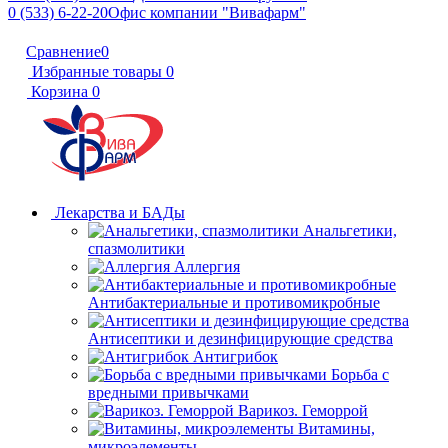
0 (533) 6-22-20
Офис компании "Вивафарм"
Сравнение
0
Избранные товары
0
Корзина
0
Лекарства и БАДы
Анальгетики,
спазмолитики
Аллергия
Антибактериальные и противомикробные
Антисептики и дезинфицирующие средства
Антигрибок
Борьба с
вредными привычками
Варикоз. Геморрой
Витамины,
микроэлементы