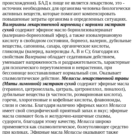
происхождения). БАД к пище не является лекарством, это -
источник необходимых для организма человека биологически
активных веществ, которые помогают компенсировать
повышенные затраты организма в определенных ситуациях.
Валерианы лекарственной корневищ с корнями экстракт
сухой
содержит эфирное масло борнилизовалерианат
(валериано-борнеоловый эфир), а также изовалериановую
кислоту в свободном состоянии, борнеол, валерин, дубильные
вещества, сапонины, сахара, органические кислоты,
гликозиды (валерид, валерозиды А, В и С); благодаря их
свойствам
Валериана
обладает седативным действием,
уменьшает напряженность и раздражительность, характерные
для психического переутомления и неврастении, при
бессоннице восстанавливает нормальный сон. Оказывает
спазмолитическое действие.
Мелиссы лекарственной травы
(Мяты лимонной) экстракт сухой
содержит эфирные масла
(гераниол, цитронеллаль, цитраль, цитронеллол, линалоол),
дубильные вещества (в частности, розмариновая кислота),
горечи, хлорогеновые и кофейные кислоты, флавоноиды,
слизи и смолы. Благодаря наличию эфирных масел
Мелисса
имеет свой специфический приятный запах и вкус; эфирные
масла снимают боль и желудочно-кишечные спазмы,
судороги, благодаря этому качеству,
Мелисса
широко
применяется как спазмолитическое, болеутоляющее средство
при коликах. Эфирные масла
Мелиссы
оказывают также