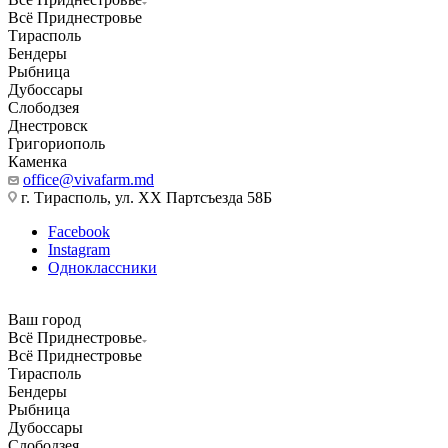
Всё Приднестровье
Тирасполь
Бендеры
Рыбница
Дубоссары
Слободзея
Днестровск
Григориополь
Каменка
office@vivafarm.md
г. Тирасполь, ул. ХХ Партсъезда 58Б
Facebook
Instagram
Одноклассники
Ваш город
Всё Приднестровье
Всё Приднестровье
Тирасполь
Бендеры
Рыбница
Дубоссары
Слободзея