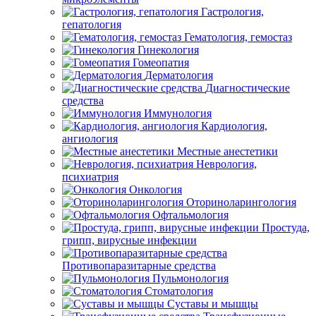
Гастрология,
гепатология
Гематология, гемостаз
Гинекология
Гомеопатия
Дерматология
Диагностические
средства
Иммунология
Кардиология,
ангиология
Местные анестетики
Неврология,
психиатрия
Онкология
Оториноларингология
Офтальмология
Простуда,
грипп, вирусные инфекции
Противопаразитарные средства
Пульмонология
Стоматология
Суставы и мышцы