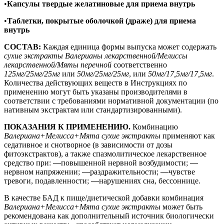
•
Капсулы твердые желатиновые для приема внутрь
•
Таблетки, покрытые оболочкой (драже) для приема
внутрь
СОСТАВ:
Каждая единица формы выпуска может содержать
сухие экстракты Валерианы лекарственной/Мелиссы
лекарственной/Мяты перечной
соответственно
125мг/25мг/25мг
или
50мг/25мг/25мг
, или
50мг/17,5мг/17,5мг
.
Количества действующих веществ в Инструкциях по
применению могут быть указаны производителями в
соответствии с требованиями нормативной документации (по
нативным экстрактам или стандартизированными).
ПОКАЗАНИЯ К ПРИМЕНЕНИЮ.
Комбинацию
Валериана+Мелисса+Мята сухие экстракты
применяют как
седативное и снотворное (в зависимости от дозы
фитоэкстрактов), а также спазмолитическое лекарственное
средство при:
—
повышенной нервной возбудимости;
—
нервном напряжении;
—
раздражительности;
—
чувстве
тревоги, подавленности;
—
нарушениях сна, бессоннице.
В качестве БАД к пище/диетической добавки комбинация
Валериана+Мелисса+Мята сухие экстракты
может быть
рекомендована как дополнительный источник биологически