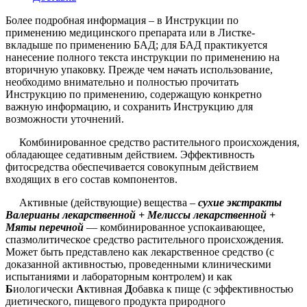
Более подробная информация – в Инструкции по
применению медицинского препарата или в Листке-
вкладыше по применению БАД; для БАД практикуется
нанесение полного текста инструкции по применению на
вторичную упаковку. Прежде чем начать использование,
необходимо внимательно и полностью прочитать
Инструкцию по применению, содержащую конкретно
важную информацию, и сохранить Инструкцию для
возможности уточнений.
Комбинированное средство растительного происхождения,
обладающее седативным действием. Эффективность
фитосредства обеспечивается совокупным действием
входящих в его состав компонентов.
Активные (действующие) вещества –
сухие экстракты
Валерианы лекарственной + Мелиссы лекарственной +
Мяты перечной
— комбинированное успокаивающее,
спазмолитическое средство растительного происхождения.
Может быть представлено как лекарственное средство (с
доказанной активностью, проведенными клиническими
испытаниями и лабораторным контролем) и как
Б
иологически
А
ктивная
Д
обавка к пище (с эффективностью
диетического, пищевого продукта природного