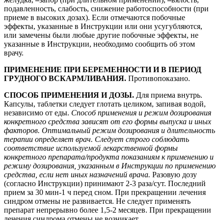
подавленность, слабость, снижение работоспособности (при
приеме в высоких дозах). Если отмечаются побочные
эффекты, указанные в Инструкции или они усугубляются,
или замечены были любые другие побочные эффекты, не
указанные в Инструкции, необходимо сообщить об этом
врачу.
ПРИМЕНЕНИЕ ПРИ БЕРЕМЕННОСТИ И В ПЕРИОД
ГРУДНОГО ВСКАРМЛИВАНИЯ.
Противопоказано.
СПОСОБ ПРИМЕНЕНИЯ И ДОЗЫ.
Для приема внутрь.
Капсулы, таблетки следует глотать целиком, запивая водой,
независимо от еды.
Способ применения и режим дозирования
конкретного средства зависят от его формы выпуска и иных
факторов. Оптимальный режим дозирования и длительность
терапии определяет врач. Следует строго соблюдать
соответствие используемой лекарственной формы
конкретного препарата/продукта показаниям к применению и
режиму дозирования, указанным в Инструкции по применению
средства, если нет иных назначений врача.
Разовую дозу
(согласно Инструкции) принимают 2-3 раза/сут. Последний
прием за 30 мин-1 ч перед сном. При прекращении лечения
синдром отмены не развивается. Не следует применять
препарат непрерывно более 1,5-2 месяцев.
При прекращении
лечения синдрома отмены не возникает.