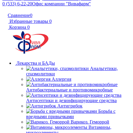
0 (533) 6-22-20
Офис компании "Вивафарм"
Сравнение
0
Избранные товары
0
Корзина
0
Лекарства и БАДы
Анальгетики,
спазмолитики
Аллергия
Антибактериальные и противомикробные
Антисептики и дезинфицирующие средства
Антигрибок
Борьба с
вредными привычками
Варикоз. Геморрой
Витамины,
микроэлементы