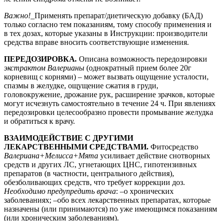
Важно!
_Применять препарат/диетическую добавку (БАД)
только согласно тем показаниям, тому способу применения и
в тех дозах, которые указаны в Инструкции: производители
средства вправе вносить соответствующие изменения.
ПЕРЕДОЗИРОВКА
.
Описана возможность передозировки
экстрактом Валерианы
(однократный прием более 20г
корневищ с корнями) – может вызвать ощущение усталости,
спазмы в желудке, ощущение сжатия в груди,
головокружение, дрожание рук, расширение зрачков, которые
могут исчезнуть самостоятельно в течение 24 ч. При явлениях
передозировки целесообразно провести промывание желудка
и обратиться к врачу.
ВЗАИМОДЕЙСТВИЕ С ДРУГИМИ
ЛЕКАРСТВЕННЫМИ СРЕДСТВАМИ.
Фитосредство
Валериана+Мелисса+Мята
усиливает действие снотворных
средств и других ЛС, угнетающих ЦНС, гипотензивных
препаратов (в частности, центрального действия),
обезболивающих средств, что требует коррекции доз.
Необходимо предупредить врача
: –о хронических
заболеваниях; –обо всех лекарственных препаратах, которые
назначены (или принимаются) по уже имеющимся показаниям
(или хроническим заболеваниям).