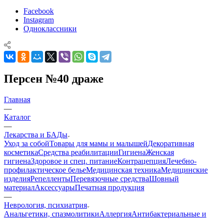
Facebook
Instagram
Одноклассники
Персен №40 драже
Главная
—
Каталог
—
Лекарства и БАДы
Уход за собой
Товары для мамы и малышей
Декоративная
косметика
Средства реабилитации
Гигиена
Женская
гигиена
Здоровое и спец. питание
Контрацепция
Лечебно-
профилактическое белье
Медицинская техника
Медицинские
изделия
Репелленты
Перевязочные средства
Шовный
материал
Аксессуары
Печатная продукция
—
Неврология, психиатрия
Анальгетики, спазмолитики
Аллергия
Антибактериальные и