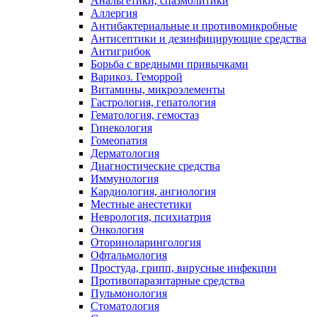
Анальгетики, спазмолитики
Аллергия
Антибактериальные и противомикробные
Антисептики и дезинфицирующие средства
Антигрибок
Борьба с вредными привычками
Варикоз. Геморрой
Витамины, микроэлементы
Гастрология, гепатология
Гематология, гемостаз
Гинекология
Гомеопатия
Дерматология
Диагностические средства
Иммунология
Кардиология, ангиология
Местные анестетики
Неврология, психиатрия
Онкология
Оториноларингология
Офтальмология
Простуда, грипп, вирусные инфекции
Противопаразитарные средства
Пульмонология
Стоматология