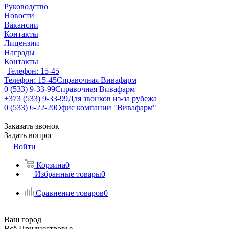
Руководство
Новости
Вакансии
Контакты
Лицензии
Награды
Контакты
Телефон: 15-45
Телефон: 15-45
Справочная Вивафарм
0 (533) 9-33-99
Справочная Вивафарм
+373 (533) 9-33-99
Для звонков из-за рубежа
0 (533) 6-22-20
Офис компании "Вивафарм"
Заказать звонок
Задать вопрос
Войти
Корзина
0
Избранные товары
0
Сравнение товаров
0
Ваш город
Всё Приднестровье