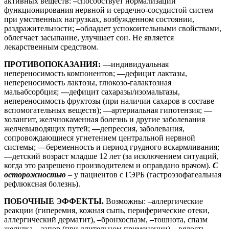
активных веществ:
–
способствует нормализации
функционирования нервной и сердечно-сосудистой систем
при умственных нагрузках, возбужденном состоянии,
раздражительности;
–
обладает успокоительными свойствами,
облегчает засыпание, улучшает сон. Не является
лекарственным средством.
ПРОТИВОПОКАЗАНИЯ: —
индивидуальная
непереносимость компонентов;
—
дефицит лактазы,
непереносимость лактозы, глюкозо-галактозная
мальабсорбция;
—
дефицит сахаразы/изомальтазы,
непереносимость фруктозы (при наличии сахаров в составе
вспомогательных веществ);
—
артериальная гипотензия;
—
холангит, желчнокаменная болезнь и другие заболевания
желчевыводящих путей;
—
депрессия, заболевания,
сопровождающиеся угнетением центральной нервной
системы;
—
беременность и период грудного вскармливания;
—
детский возраст младше 12 лет (за исключением ситуаций,
когда это разрешено производителем и оправдано врачом).
С
осторожностью
– у пациентов с ГЭРБ (гастроэзофагеальная
рефлюксная болезнь).
ПОБОЧНЫЕ ЭФФЕКТЫ.
Возможны:
–
аллергические
реакции (гиперемия, кожная сыпь, периферические отеки,
аллергический дерматит),
–
бронхоспазм,
–
тошнота, спазм
желудка,
–
запор (при длительном применении),
–
вялость,