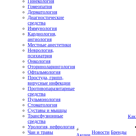
Гинекология
Гомеопатия
Дерматология
Диагностические
средства
Иммунология
Кардиология,
ангиология
Местные анестетики
Неврология,
психиатрия
Онкология
Оториноларингология
Офтальмология
Простуда, грипп,
вирусные инфекции
Противопаразитарные
средства
Пульмонология
Стоматология
Суставы и мышцы
Трансфузионные
Как
средства
Урология, нефрология
Чаи и травы
Новости
Бренды
Акции