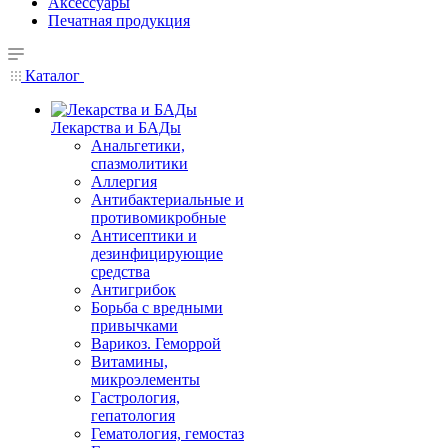
Аксессуары
Печатная продукция
Каталог
Лекарства и БАДы
Анальгетики,
спазмолитики
Аллергия
Антибактериальные и
противомикробные
Антисептики и
дезинфицирующие
средства
Антигрибок
Борьба с вредными
привычками
Варикоз. Геморрой
Витамины,
микроэлементы
Гастрология,
гепатология
Гематология, гемостаз