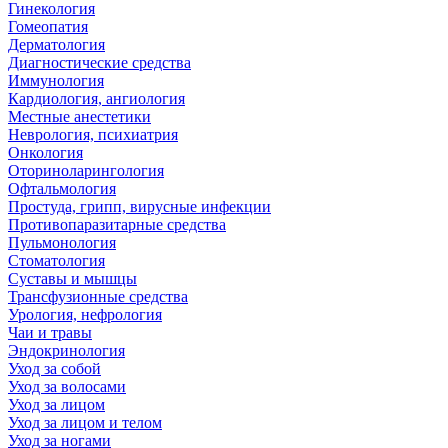
Гинекология
Гомеопатия
Дерматология
Диагностические средства
Иммунология
Кардиология, ангиология
Местные анестетики
Неврология, психиатрия
Онкология
Оториноларингология
Офтальмология
Простуда, грипп, вирусные инфекции
Противопаразитарные средства
Пульмонология
Стоматология
Суставы и мышцы
Трансфузионные средства
Урология, нефрология
Чаи и травы
Эндокринология
Уход за собой
Уход за волосами
Уход за лицом
Уход за лицом и телом
Уход за ногами