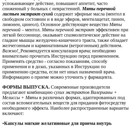
успокаивающее действие, повышают аппетит, часто
сниженный у больных с неврастенией.
Мяты перечной
листьев экстракт сухой
содержит эфирные масла (ментол в
свободном состоянии и в виде эфиров, ментилацетат, пинен,
лимонен, цинеол). Основное действующее вещество
Мяты
перечной
– ментол.
Мяты перечной экстракт
эффективен при
легкой бессоннице, оказывает спазмолитическое действие на
гладкие мышцы желудочно-кишечного тракта, также обладает
желчегонным и карминативным (ветрогонным) действием.
Важно!
_Рекомендуется консультация врача; необходимо
внимательно прочитать Инструкцию перед применением.
Применять средство - согласно показаниям, способу
применения и в дозах, указанных в Инструкции по
применению средства, если нет иных назначений врача.
Информацию о приеме можно уточнить у фармацевта.
ФОРМЫ ВЫПУСКА.
Современные производители
предлагают комбинацию
сухих экстрактов Валерианы +
Мелиссы + Мяты
в различных формах, адаптированных под
состав вспомогательных веществ для придания фитосредству
необходимого эффекта. Наиболее распространенные варианты
включают:
•
Капсулы мягкие желатиновые для приема внутрь