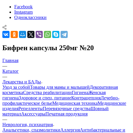
Facebook
Instagram
Одноклассники
Бифрен капсулы 250мг №20
Главная
—
Каталог
—
Лекарства и БАДы
Уход за собой
Товары для мамы и малышей
Декоративная
косметика
Средства реабилитации
Гигиена
Женская
гигиена
Здоровое и спец. питание
Контрацепция
Лечебно-
профилактическое белье
Медицинская техника
Медицинские
изделия
Репелленты
Перевязочные средства
Шовный
материал
Аксессуары
Печатная продукция
—
Неврология, психиатрия
Анальгетики, спазмолитики
Аллергия
Антибактериальные и