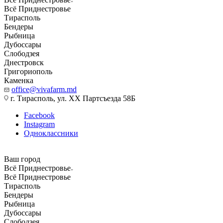
Всё Приднестровье
Тирасполь
Бендеры
Рыбница
Дубоссары
Слободзея
Днестровск
Григориополь
Каменка
office@vivafarm.md
г. Тирасполь, ул. ХХ Партсъезда 58Б
Facebook
Instagram
Одноклассники
Ваш город
Всё Приднестровье
Всё Приднестровье
Тирасполь
Бендеры
Рыбница
Дубоссары
Слободзея