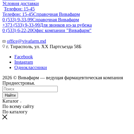
Условия доставки
Телефон: 15-45
Телефон: 15-45
Справочная Вивафарм
0 (533) 9-33-99
Справочная Вивафарм
+373 (533) 9-33-99
Для звонков из-за рубежа
0 (533) 6-22-20
Офис компании "Вивафарм"
office@vivafarm.md
г. Тирасполь, ул. ХХ Партсъезда 58Б
Facebook
Instagram
Одноклассники
2026 © Вивафарм — ведущая фармацевтическая компания
Приднестровья.
Найти
Каталог
По всему сайту
По каталогу