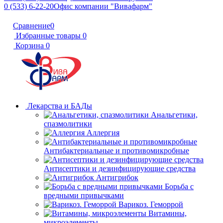
0 (533) 6-22-20
Офис компании "Вивафарм"
Сравнение
0
Избранные товары
0
Корзина
0
Лекарства и БАДы
Анальгетики,
спазмолитики
Аллергия
Антибактериальные и противомикробные
Антисептики и дезинфицирующие средства
Антигрибок
Борьба с
вредными привычками
Варикоз. Геморрой
Витамины,
микроэлементы