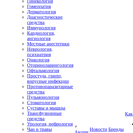
Гинекология
Гомеопатия
Дерматология
Диагностические
средства
Иммунология
Кардиология,
ангиология
Местные анестетики
Неврология,
психиатрия
Онкология
Оториноларингология
Офтальмология
Простуда, грипп,
вирусные инфекции
Противопаразитарные
средства
Пульмонология
Стоматология
Суставы и мышцы
Трансфузионные
Как
средства
Урология, нефрология
Чаи и травы
Новости
Бренды
Акции