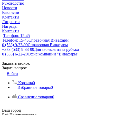
Руководство
Новости
Вакансии
Контакты
Лицензии
Награды
Контакты
Телефон: 15-45
Телефон: 15-45
Справочная Вивафарм
0 (533) 9-33-99
Справочная Вивафарм
+373 (533) 9-33-99
Для звонков из-за рубежа
0 (533) 6-22-20
Офис компании "Вивафарм"
Заказать звонок
Задать вопрос
Войти
Корзина
0
Избранные товары
0
Сравнение товаров
0
Ваш город
Всё Приднестровье