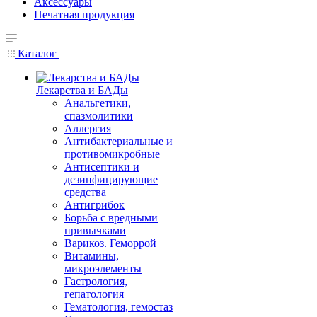
Аксессуары
Печатная продукция
Каталог
Лекарства и БАДы
Анальгетики,
спазмолитики
Аллергия
Антибактериальные и
противомикробные
Антисептики и
дезинфицирующие
средства
Антигрибок
Борьба с вредными
привычками
Варикоз. Геморрой
Витамины,
микроэлементы
Гастрология,
гепатология
Гематология, гемостаз