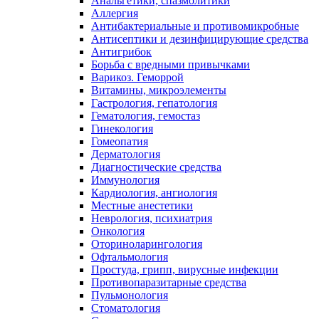
Анальгетики, спазмолитики
Аллергия
Антибактериальные и противомикробные
Антисептики и дезинфицирующие средства
Антигрибок
Борьба с вредными привычками
Варикоз. Геморрой
Витамины, микроэлементы
Гастрология, гепатология
Гематология, гемостаз
Гинекология
Гомеопатия
Дерматология
Диагностические средства
Иммунология
Кардиология, ангиология
Местные анестетики
Неврология, психиатрия
Онкология
Оториноларингология
Офтальмология
Простуда, грипп, вирусные инфекции
Противопаразитарные средства
Пульмонология
Стоматология