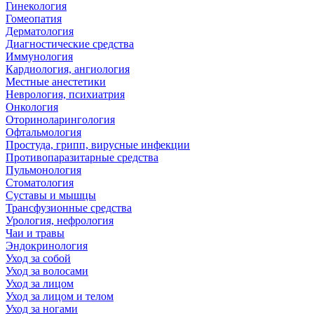
Гинекология
Гомеопатия
Дерматология
Диагностические средства
Иммунология
Кардиология, ангиология
Местные анестетики
Неврология, психиатрия
Онкология
Оториноларингология
Офтальмология
Простуда, грипп, вирусные инфекции
Противопаразитарные средства
Пульмонология
Стоматология
Суставы и мышцы
Трансфузионные средства
Урология, нефрология
Чаи и травы
Эндокринология
Уход за собой
Уход за волосами
Уход за лицом
Уход за лицом и телом
Уход за ногами