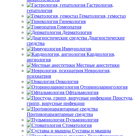
Гастрология,
гепатология
Гематология, гемостаз
Гинекология
Гомеопатия
Дерматология
Диагностические
средства
Иммунология
Кардиология,
ангиология
Местные анестетики
Неврология,
психиатрия
Онкология
Оториноларингология
Офтальмология
Простуда,
грипп, вирусные инфекции
Противопаразитарные средства
Пульмонология
Стоматология
Суставы и мышцы