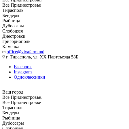
Всё Приднестровье
Тирасполь
Бендеры
Рыбница
Дубоссары
Слободзея
Днестровск
Григориополь
Каменка
office@vivafarm.md
г. Тирасполь, ул. ХХ Партсъезда 58Б
Facebook
Instagram
Одноклассники
Ваш город
Всё Приднестровье
Всё Приднестровье
Тирасполь
Бендеры
Рыбница
Дубоссары
Слободзея