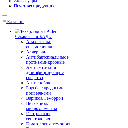
Аксессуары
Печатная продукция
Каталог
Лекарства и БАДы
Анальгетики,
спазмолитики
Аллергия
Антибактериальные и
противомикробные
Антисептики и
дезинфицирующие
средства
Антигрибок
Борьба с вредными
привычками
Варикоз. Геморрой
Витамины,
микроэлементы
Гастрология,
гепатология
Гематология, гемостаз