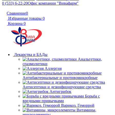
0 (533) 6-22-20
Офис компании "Вивафарм"
Сравнение
0
Избранные товары
0
Корзина
0
Лекарства и БАДы
Анальгетики,
спазмолитики
Аллергия
Антибактериальные и противомикробные
Антисептики и дезинфицирующие средства
Антигрибок
Борьба с
вредными привычками
Варикоз. Геморрой
Витамины,
микроэлементы