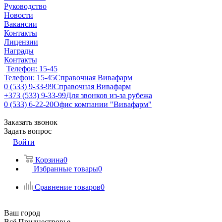
Руководство
Новости
Вакансии
Контакты
Лицензии
Награды
Контакты
Телефон: 15-45
Телефон: 15-45
Справочная Вивафарм
0 (533) 9-33-99
Справочная Вивафарм
+373 (533) 9-33-99
Для звонков из-за рубежа
0 (533) 6-22-20
Офис компании "Вивафарм"
Заказать звонок
Задать вопрос
Войти
Корзина
0
Избранные товары
0
Сравнение товаров
0
Ваш город
Всё Приднестровье