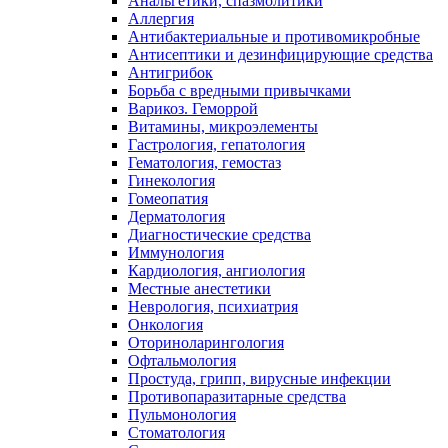
Анальгетики, спазмолитики
Аллергия
Антибактериальные и противомикробные
Антисептики и дезинфицирующие средства
Антигрибок
Борьба с вредными привычками
Варикоз. Геморрой
Витамины, микроэлементы
Гастрология, гепатология
Гематология, гемостаз
Гинекология
Гомеопатия
Дерматология
Диагностические средства
Иммунология
Кардиология, ангиология
Местные анестетики
Неврология, психиатрия
Онкология
Оториноларингология
Офтальмология
Простуда, грипп, вирусные инфекции
Противопаразитарные средства
Пульмонология
Стоматология