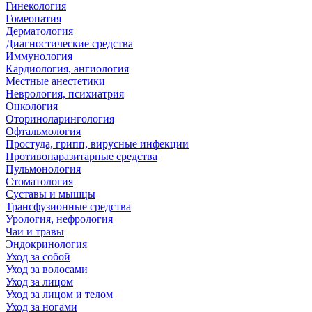
Гинекология
Гомеопатия
Дерматология
Диагностические средства
Иммунология
Кардиология, ангиология
Местные анестетики
Неврология, психиатрия
Онкология
Оториноларингология
Офтальмология
Простуда, грипп, вирусные инфекции
Противопаразитарные средства
Пульмонология
Стоматология
Суставы и мышцы
Трансфузионные средства
Урология, нефрология
Чаи и травы
Эндокринология
Уход за собой
Уход за волосами
Уход за лицом
Уход за лицом и телом
Уход за ногами