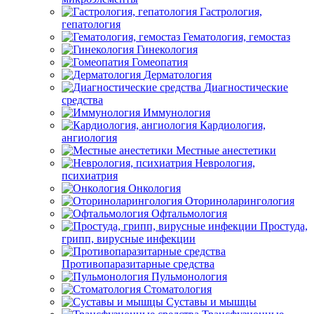
Гастрология,
гепатология
Гематология, гемостаз
Гинекология
Гомеопатия
Дерматология
Диагностические
средства
Иммунология
Кардиология,
ангиология
Местные анестетики
Неврология,
психиатрия
Онкология
Оториноларингология
Офтальмология
Простуда,
грипп, вирусные инфекции
Противопаразитарные средства
Пульмонология
Стоматология
Суставы и мышцы