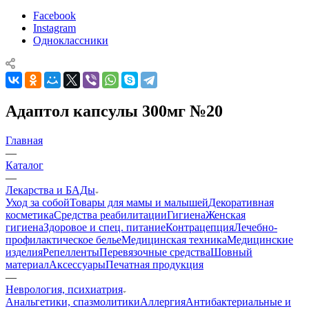
Facebook
Instagram
Одноклассники
Адаптол капсулы 300мг №20
Главная
—
Каталог
—
Лекарства и БАДы
Уход за собой
Товары для мамы и малышей
Декоративная
косметика
Средства реабилитации
Гигиена
Женская
гигиена
Здоровое и спец. питание
Контрацепция
Лечебно-
профилактическое белье
Медицинская техника
Медицинские
изделия
Репелленты
Перевязочные средства
Шовный
материал
Аксессуары
Печатная продукция
—
Неврология, психиатрия
Анальгетики, спазмолитики
Аллергия
Антибактериальные и