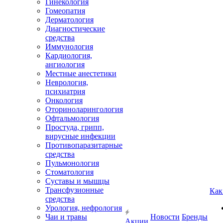
Гинекология
Гомеопатия
Дерматология
Диагностические
средства
Иммунология
Кардиология,
ангиология
Местные анестетики
Неврология,
психиатрия
Онкология
Оториноларингология
Офтальмология
Простуда, грипп,
вирусные инфекции
Противопаразитарные
средства
Пульмонология
Стоматология
Суставы и мышцы
Трансфузионные
Как
средства
Урология, нефрология
Чаи и травы
Новости
Бренды
Акции