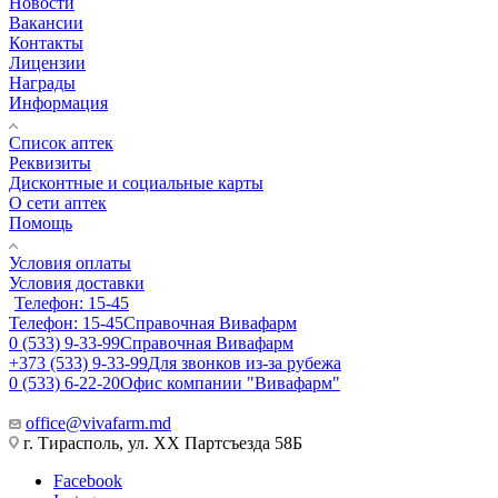
Новости
Вакансии
Контакты
Лицензии
Награды
Информация
Список аптек
Реквизиты
Дисконтные и социальные карты
О сети аптек
Помощь
Условия оплаты
Условия доставки
Телефон: 15-45
Телефон: 15-45
Справочная Вивафарм
0 (533) 9-33-99
Справочная Вивафарм
+373 (533) 9-33-99
Для звонков из-за рубежа
0 (533) 6-22-20
Офис компании "Вивафарм"
office@vivafarm.md
г. Тирасполь, ул. ХХ Партсъезда 58Б
Facebook