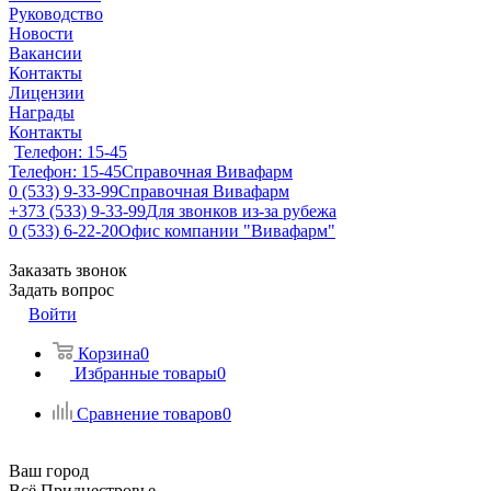
Руководство
Новости
Вакансии
Контакты
Лицензии
Награды
Контакты
Телефон: 15-45
Телефон: 15-45
Справочная Вивафарм
0 (533) 9-33-99
Справочная Вивафарм
+373 (533) 9-33-99
Для звонков из-за рубежа
0 (533) 6-22-20
Офис компании "Вивафарм"
Заказать звонок
Задать вопрос
Войти
Корзина
0
Избранные товары
0
Сравнение товаров
0
Ваш город
Всё Приднестровье