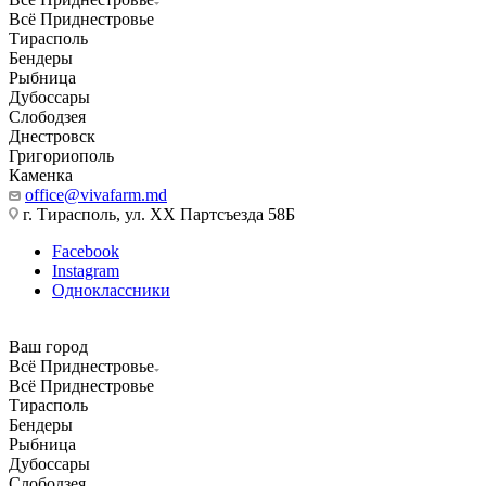
Всё Приднестровье
Тирасполь
Бендеры
Рыбница
Дубоссары
Слободзея
Днестровск
Григориополь
Каменка
office@vivafarm.md
г. Тирасполь, ул. ХХ Партсъезда 58Б
Facebook
Instagram
Одноклассники
Ваш город
Всё Приднестровье
Всё Приднестровье
Тирасполь
Бендеры
Рыбница
Дубоссары
Слободзея