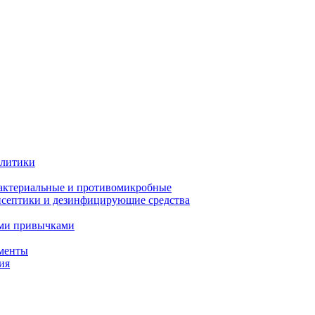
олитики
актериальные и противомикробные
септики и дезинфицирующие средства
ыми привычками
менты
ия