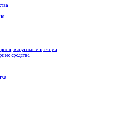
ства
ия
 грипп, вирусные инфекции
рные средства
тва