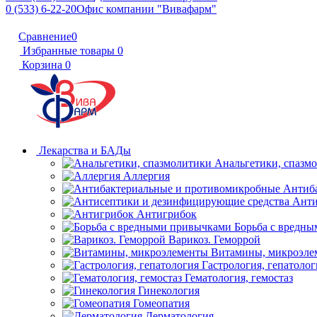
0 (533) 6-22-20
Офис компании "Вивафарм"
Сравнение
0
Избранные товары
0
Корзина
0
Лекарства и БАДы
Анальгетики, спазм
Аллергия
Антиб
Анти
Антигрибок
Борьба с вредн
Варикоз. Геморрой
Витамины, микроэле
Гастрология, гепатолог
Гематология, гемостаз
Гинекология
Гомеопатия
Дерматология