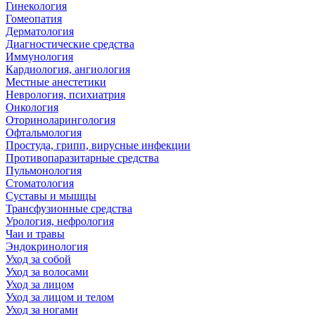
Гинекология
Гомеопатия
Дерматология
Диагностические средства
Иммунология
Кардиология, ангиология
Местные анестетики
Неврология, психиатрия
Онкология
Оториноларингология
Офтальмология
Простуда, грипп, вирусные инфекции
Противопаразитарные средства
Пульмонология
Стоматология
Суставы и мышцы
Трансфузионные средства
Урология, нефрология
Чаи и травы
Эндокринология
Уход за собой
Уход за волосами
Уход за лицом
Уход за лицом и телом
Уход за ногами