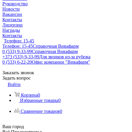
Руководство
Новости
Вакансии
Контакты
Лицензии
Награды
Контакты
Телефон: 15-45
Телефон: 15-45
Справочная Вивафарм
0 (533) 9-33-99
Справочная Вивафарм
+373 (533) 9-33-99
Для звонков из-за рубежа
0 (533) 6-22-20
Офис компании "Вивафарм"
Заказать звонок
Задать вопрос
Войти
Корзина
0
Избранные товары
0
Сравнение товаров
0
Ваш город
Всё Приднестровье