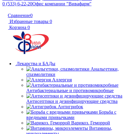
0 (533) 6-22-20
Офис компании "Вивафарм"
Сравнение
0
Избранные товары
0
Корзина
0
Лекарства и БАДы
Анальгетики,
спазмолитики
Аллергия
Антибактериальные и противомикробные
Антисептики и дезинфицирующие средства
Антигрибок
Борьба с
вредными привычками
Варикоз. Геморрой
Витамины,
микроэлементы