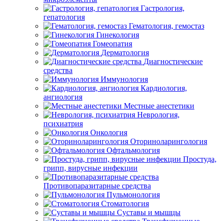
Гастрология,
гепатология
Гематология, гемостаз
Гинекология
Гомеопатия
Дерматология
Диагностические
средства
Иммунология
Кардиология,
ангиология
Местные анестетики
Неврология,
психиатрия
Онкология
Оториноларингология
Офтальмология
Простуда,
грипп, вирусные инфекции
Противопаразитарные средства
Пульмонология
Стоматология
Суставы и мышцы