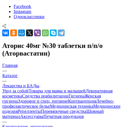
Facebook
Instagram
Одноклассники
Аторис 40мг №30 таблетки п/п/о
(Аторвастатин)
Главная
—
Каталог
—
Лекарства и БАДы
Уход за собой
Товары для мамы и малышей
Декоративная
косметика
Средства реабилитации
Гигиена
Женская
гигиена
Здоровое и спец. питание
Контрацепция
Лечебно-
профилактическое белье
Медицинская техника
Медицинские
изделия
Репелленты
Перевязочные средства
Шовный
материал
Аксессуары
Печатная продукция
—
Кардиология, ангиология