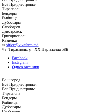
Всё Приднестровье
Тирасполь
Бендеры
Рыбница
Дубоссары
Слободзея
Днестровск
Григориополь
Каменка
office@vivafarm.md
г. Тирасполь, ул. ХХ Партсъезда 58Б
Facebook
Instagram
Одноклассники
Ваш город
Всё Приднестровье
Всё Приднестровье
Тирасполь
Бендеры
Рыбница
Дубоссары
Слободзея