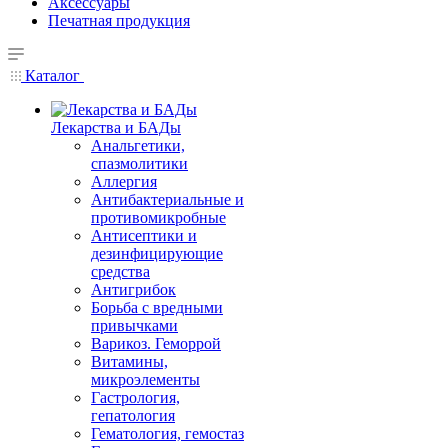
Аксессуары
Печатная продукция
Каталог
Лекарства и БАДы
Анальгетики,
спазмолитики
Аллергия
Антибактериальные и
противомикробные
Антисептики и
дезинфицирующие
средства
Антигрибок
Борьба с вредными
привычками
Варикоз. Геморрой
Витамины,
микроэлементы
Гастрология,
гепатология
Гематология, гемостаз