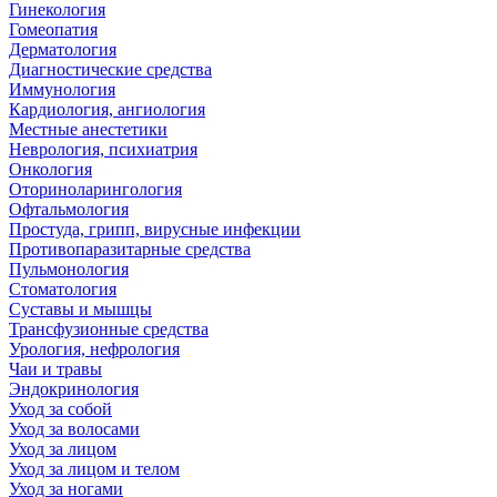
Гинекология
Гомеопатия
Дерматология
Диагностические средства
Иммунология
Кардиология, ангиология
Местные анестетики
Неврология, психиатрия
Онкология
Оториноларингология
Офтальмология
Простуда, грипп, вирусные инфекции
Противопаразитарные средства
Пульмонология
Стоматология
Суставы и мышцы
Трансфузионные средства
Урология, нефрология
Чаи и травы
Эндокринология
Уход за собой
Уход за волосами
Уход за лицом
Уход за лицом и телом
Уход за ногами