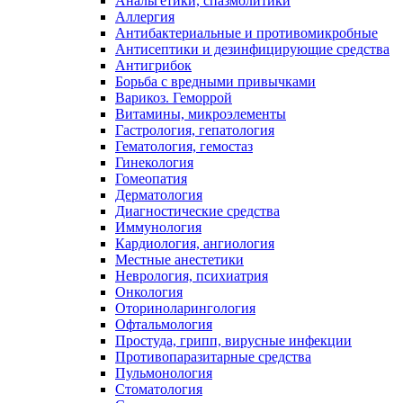
Анальгетики, спазмолитики
Аллергия
Антибактериальные и противомикробные
Антисептики и дезинфицирующие средства
Антигрибок
Борьба с вредными привычками
Варикоз. Геморрой
Витамины, микроэлементы
Гастрология, гепатология
Гематология, гемостаз
Гинекология
Гомеопатия
Дерматология
Диагностические средства
Иммунология
Кардиология, ангиология
Местные анестетики
Неврология, психиатрия
Онкология
Оториноларингология
Офтальмология
Простуда, грипп, вирусные инфекции
Противопаразитарные средства
Пульмонология
Стоматология