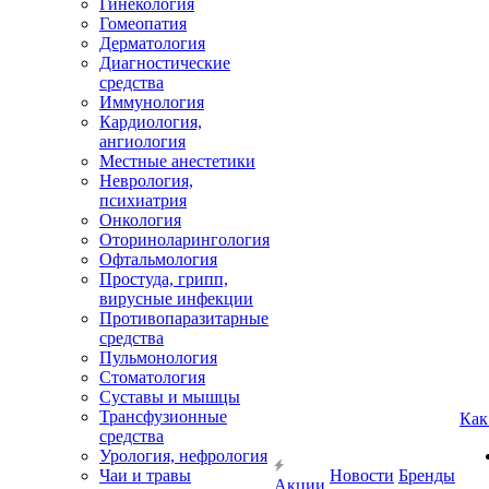
Гинекология
Гомеопатия
Дерматология
Диагностические
средства
Иммунология
Кардиология,
ангиология
Местные анестетики
Неврология,
психиатрия
Онкология
Оториноларингология
Офтальмология
Простуда, грипп,
вирусные инфекции
Противопаразитарные
средства
Пульмонология
Стоматология
Суставы и мышцы
Трансфузионные
Как
средства
Урология, нефрология
Чаи и травы
Новости
Бренды
Акции