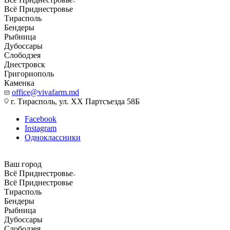
Всё Приднестровье
Тирасполь
Бендеры
Рыбница
Дубоссары
Слободзея
Днестровск
Григориополь
Каменка
office@vivafarm.md
г. Тирасполь, ул. ХХ Партсъезда 58Б
Facebook
Instagram
Одноклассники
Ваш город
Всё Приднестровье
Всё Приднестровье
Тирасполь
Бендеры
Рыбница
Дубоссары
Слободзея