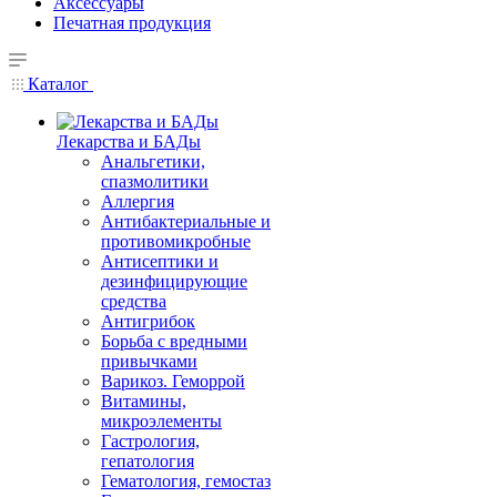
Аксессуары
Печатная продукция
Каталог
Лекарства и БАДы
Анальгетики,
спазмолитики
Аллергия
Антибактериальные и
противомикробные
Антисептики и
дезинфицирующие
средства
Антигрибок
Борьба с вредными
привычками
Варикоз. Геморрой
Витамины,
микроэлементы
Гастрология,
гепатология
Гематология, гемостаз