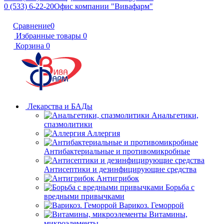
0 (533) 6-22-20
Офис компании "Вивафарм"
Сравнение
0
Избранные товары
0
Корзина
0
Лекарства и БАДы
Анальгетики,
спазмолитики
Аллергия
Антибактериальные и противомикробные
Антисептики и дезинфицирующие средства
Антигрибок
Борьба с
вредными привычками
Варикоз. Геморрой
Витамины,
микроэлементы