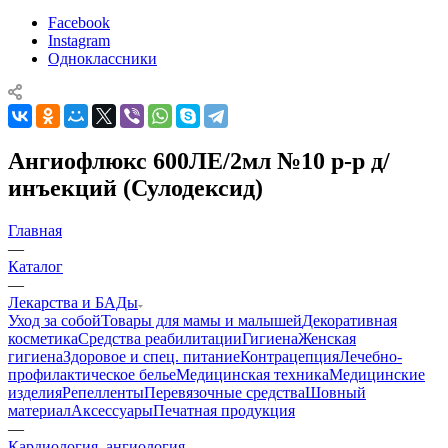
Facebook
Instagram
Одноклассники
Ангиофлюкс 600ЛЕ/2мл №10 р-р д/
инъекций (Сулодексид)
Главная
—
Каталог
—
Лекарства и БАДы
Уход за собой
Товары для мамы и малышей
Декоративная
косметика
Средства реабилитации
Гигиена
Женская
гигиена
Здоровое и спец. питание
Контрацепция
Лечебно-
профилактическое белье
Медицинская техника
Медицинские
изделия
Репелленты
Перевязочные средства
Шовный
материал
Аксессуары
Печатная продукция
—
Кардиология, ангиология