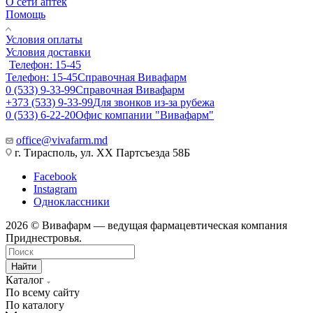
О сети аптек
Помощь
Условия оплаты
Условия доставки
Телефон: 15-45
Телефон: 15-45
Справочная Вивафарм
0 (533) 9-33-99
Справочная Вивафарм
+373 (533) 9-33-99
Для звонков из-за рубежа
0 (533) 6-22-20
Офис компании "Вивафарм"
office@vivafarm.md
г. Тирасполь, ул. ХХ Партсъезда 58Б
Facebook
Instagram
Одноклассники
2026 © Вивафарм — ведущая фармацевтическая компания
Приднестровья.
Найти
Каталог
По всему сайту
По каталогу