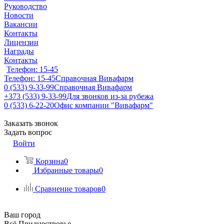
Руководство
Новости
Вакансии
Контакты
Лицензии
Награды
Контакты
Телефон: 15-45
Телефон: 15-45
Справочная Вивафарм
0 (533) 9-33-99
Справочная Вивафарм
+373 (533) 9-33-99
Для звонков из-за рубежа
0 (533) 6-22-20
Офис компании "Вивафарм"
Заказать звонок
Задать вопрос
Войти
Корзина
0
Избранные товары
0
Сравнение товаров
0
Ваш город
Всё Приднестровье