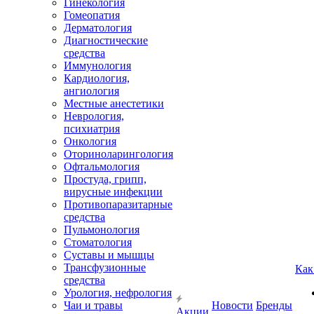
Гинекология
Гомеопатия
Дерматология
Диагностические
средства
Иммунология
Кардиология,
ангиология
Местные анестетики
Неврология,
психиатрия
Онкология
Оториноларингология
Офтальмология
Простуда, грипп,
вирусные инфекции
Противопаразитарные
средства
Пульмонология
Стоматология
Суставы и мышцы
Трансфузионные
Как
средства
Урология, нефрология
Чаи и травы
Новости
Бренды
Акции