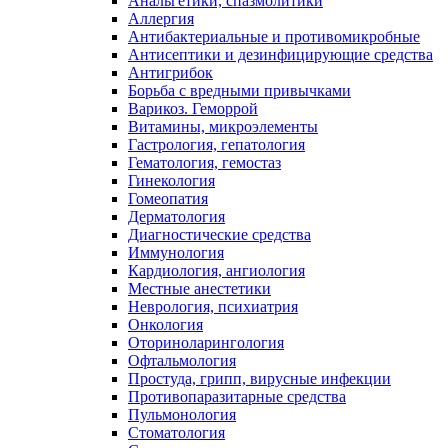
Анальгетики, спазмолитики
Аллергия
Антибактериальные и противомикробные
Антисептики и дезинфицирующие средства
Антигрибок
Борьба с вредными привычками
Варикоз. Геморрой
Витамины, микроэлементы
Гастрология, гепатология
Гематология, гемостаз
Гинекология
Гомеопатия
Дерматология
Диагностические средства
Иммунология
Кардиология, ангиология
Местные анестетики
Неврология, психиатрия
Онкология
Оториноларингология
Офтальмология
Простуда, грипп, вирусные инфекции
Противопаразитарные средства
Пульмонология
Стоматология