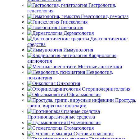
Гастрология,
гепатология
Гематология, гемостаз
Гинекология
Гомеопатия
Дерматология
Диагностические
средства
Иммунология
Кардиология,
ангиология
Местные анестетики
Неврология,
психиатрия
Онкология
Оториноларингология
Офтальмология
Простуда,
грипп, вирусные инфекции
Противопаразитарные средства
Пульмонология
Стоматология
Суставы и мышцы