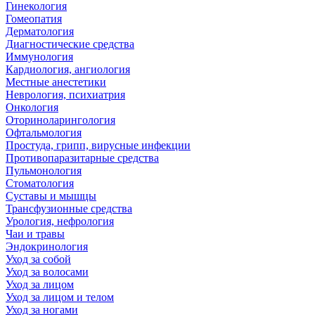
Гинекология
Гомеопатия
Дерматология
Диагностические средства
Иммунология
Кардиология, ангиология
Местные анестетики
Неврология, психиатрия
Онкология
Оториноларингология
Офтальмология
Простуда, грипп, вирусные инфекции
Противопаразитарные средства
Пульмонология
Стоматология
Суставы и мышцы
Трансфузионные средства
Урология, нефрология
Чаи и травы
Эндокринология
Уход за собой
Уход за волосами
Уход за лицом
Уход за лицом и телом
Уход за ногами