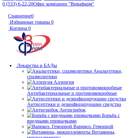
0 (533) 6-22-20
Офис компании "Вивафарм"
Сравнение
0
Избранные товары
0
Корзина
0
Лекарства и БАДы
Анальгетики,
спазмолитики
Аллергия
Антибактериальные и противомикробные
Антисептики и дезинфицирующие средства
Антигрибок
Борьба с
вредными привычками
Варикоз. Геморрой
Витамины,
микроэлементы