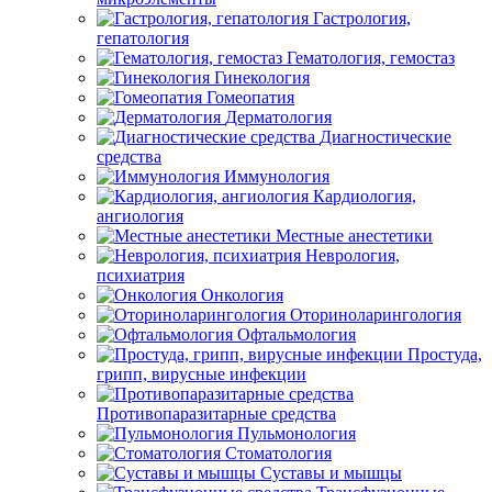
Гастрология,
гепатология
Гематология, гемостаз
Гинекология
Гомеопатия
Дерматология
Диагностические
средства
Иммунология
Кардиология,
ангиология
Местные анестетики
Неврология,
психиатрия
Онкология
Оториноларингология
Офтальмология
Простуда,
грипп, вирусные инфекции
Противопаразитарные средства
Пульмонология
Стоматология
Суставы и мышцы