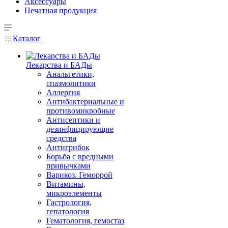
Аксессуары
Печатная продукция
Каталог
Лекарства и БАДы
Анальгетики,
спазмолитики
Аллергия
Антибактериальные и
противомикробные
Антисептики и
дезинфицирующие
средства
Антигрибок
Борьба с вредными
привычками
Варикоз. Геморрой
Витамины,
микроэлементы
Гастрология,
гепатология
Гематология, гемостаз