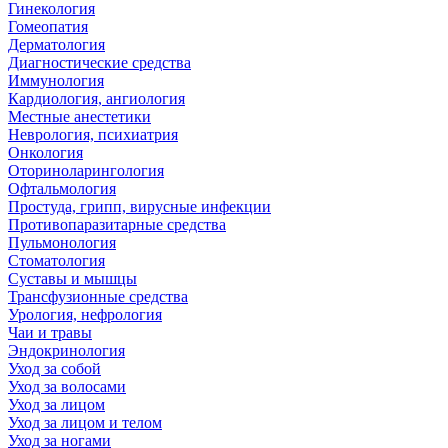
Гинекология
Гомеопатия
Дерматология
Диагностические средства
Иммунология
Кардиология, ангиология
Местные анестетики
Неврология, психиатрия
Онкология
Оториноларингология
Офтальмология
Простуда, грипп, вирусные инфекции
Противопаразитарные средства
Пульмонология
Стоматология
Суставы и мышцы
Трансфузионные средства
Урология, нефрология
Чаи и травы
Эндокринология
Уход за собой
Уход за волосами
Уход за лицом
Уход за лицом и телом
Уход за ногами