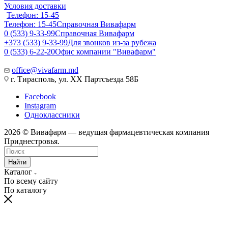
Условия доставки
Телефон: 15-45
Телефон: 15-45
Справочная Вивафарм
0 (533) 9-33-99
Справочная Вивафарм
+373 (533) 9-33-99
Для звонков из-за рубежа
0 (533) 6-22-20
Офис компании "Вивафарм"
office@vivafarm.md
г. Тирасполь, ул. ХХ Партсъезда 58Б
Facebook
Instagram
Одноклассники
2026 © Вивафарм — ведущая фармацевтическая компания
Приднестровья.
Найти
Каталог
По всему сайту
По каталогу