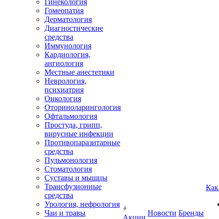
Гинекология
Гомеопатия
Дерматология
Диагностические
средства
Иммунология
Кардиология,
ангиология
Местные анестетики
Неврология,
психиатрия
Онкология
Оториноларингология
Офтальмология
Простуда, грипп,
вирусные инфекции
Противопаразитарные
средства
Пульмонология
Стоматология
Суставы и мышцы
Трансфузионные
Как
средства
Урология, нефрология
Чаи и травы
Новости
Бренды
Акции