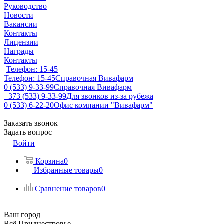
Руководство
Новости
Вакансии
Контакты
Лицензии
Награды
Контакты
Телефон: 15-45
Телефон: 15-45
Справочная Вивафарм
0 (533) 9-33-99
Справочная Вивафарм
+373 (533) 9-33-99
Для звонков из-за рубежа
0 (533) 6-22-20
Офис компании "Вивафарм"
Заказать звонок
Задать вопрос
Войти
Корзина
0
Избранные товары
0
Сравнение товаров
0
Ваш город
Всё Приднестровье