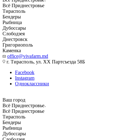
Всё Приднестровье
Тирасполь
Бендеры
Рыбница
Дубоссары
Слободзея
Днестровск
Григориополь
Каменка
office@vivafarm.md
г. Тирасполь, ул. ХХ Партсъезда 58Б
Facebook
Instagram
Одноклассники
Ваш город
Всё Приднестровье
Всё Приднестровье
Тирасполь
Бендеры
Рыбница
Дубоссары
Слободзея