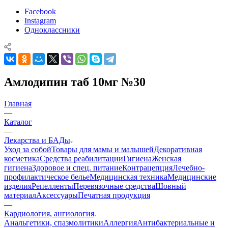
Facebook
Instagram
Одноклассники
Амлодипин таб 10мг №30
Главная
—
Каталог
—
Лекарства и БАДы
Уход за собой
Товары для мамы и малышей
Декоративная
косметика
Средства реабилитации
Гигиена
Женская
гигиена
Здоровое и спец. питание
Контрацепция
Лечебно-
профилактическое белье
Медицинская техника
Медицинские
изделия
Репелленты
Перевязочные средства
Шовный
материал
Аксессуары
Печатная продукция
—
Кардиология, ангиология
Анальгетики, спазмолитики
Аллергия
Антибактериальные и