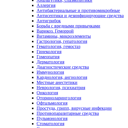
Анальгетики, спазмолитики
Аллергия
Антибактериальные и противомикробные
Антисептики и дезинфицирующие средства
Антигрибок
Борьба с вредными привычками
Варикоз. Геморрой
Витамины, микроэлементы
Гастрология, гепатология
Гематология, гемостаз
Гинекология
Гомеопатия
Дерматология
Диагностические средства
Иммунология
Кардиология, ангиология
Местные анестетики
Неврология, психиатрия
Онкология
Оториноларингология
Офтальмология
Простуда, грипп, вирусные инфекции
Противопаразитарные средства
Пульмонология
Стоматология