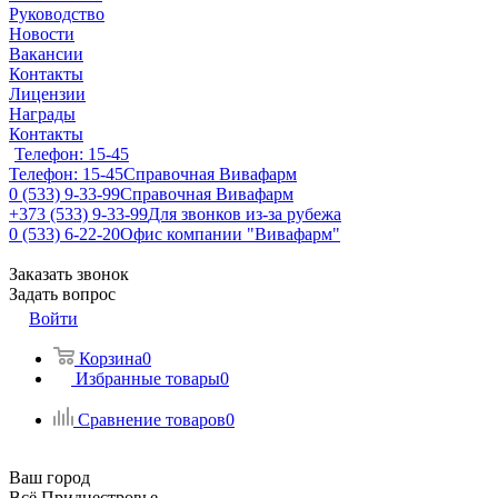
Руководство
Новости
Вакансии
Контакты
Лицензии
Награды
Контакты
Телефон: 15-45
Телефон: 15-45
Справочная Вивафарм
0 (533) 9-33-99
Справочная Вивафарм
+373 (533) 9-33-99
Для звонков из-за рубежа
0 (533) 6-22-20
Офис компании "Вивафарм"
Заказать звонок
Задать вопрос
Войти
Корзина
0
Избранные товары
0
Сравнение товаров
0
Ваш город
Всё Приднестровье