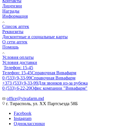
Контакты
Лицензии
Награды
Информация
Список аптек
Реквизиты
Дисконтные и социальные карты
О сети аптек
Помощь
Условия оплаты
Условия доставки
Телефон: 15-45
Телефон: 15-45
Справочная Вивафарм
0 (533) 9-33-99
Справочная Вивафарм
+373 (533) 9-33-99
Для звонков из-за рубежа
0 (533) 6-22-20
Офис компании "Вивафарм"
office@vivafarm.md
г. Тирасполь, ул. ХХ Партсъезда 58Б
Facebook
Instagram
Одноклассники