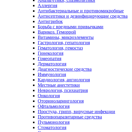
Анальгетики, спазмолитики
Аллергия
Антибактериальные и противомикробные
Антисептики и дезинфицирующие средства
Антигрибок
Борьба с вредными привычками
Варикоз. Геморрой
Витамины, микроэлементы
Гастрология, гепатология
Гематология, гемостаз
Гинекология
Гомеопатия
Дерматология
Диагностические средства
Иммунология
Кардиология, ангиология
Местные анестетики
Неврология, психиатрия
Онкология
Оториноларингология
Офтальмология
Простуда, грипп, вирусные инфекции
Противопаразитарные средства
Пульмонология
Стоматология