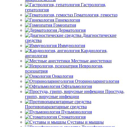
Гастрология,
гепатология
Гематология, гемостаз
Гинекология
Гомеопатия
Дерматология
Диагностические
средства
Иммунология
Кардиология,
ангиология
Местные анестетики
Неврология,
психиатрия
Онкология
Оториноларингология
Офтальмология
Простуда,
грипп, вирусные инфекции
Противопаразитарные средства
Пульмонология
Стоматология
Суставы и мышцы