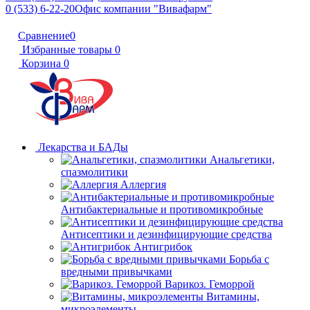
0 (533) 6-22-20
Офис компании "Вивафарм"
Сравнение
0
Избранные товары
0
Корзина
0
Лекарства и БАДы
Анальгетики,
спазмолитики
Аллергия
Антибактериальные и противомикробные
Антисептики и дезинфицирующие средства
Антигрибок
Борьба с
вредными привычками
Варикоз. Геморрой
Витамины,
микроэлементы