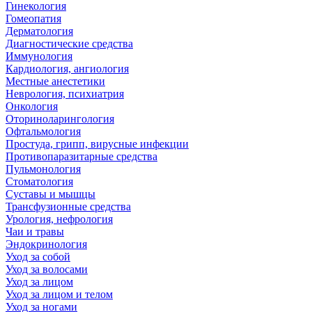
Гинекология
Гомеопатия
Дерматология
Диагностические средства
Иммунология
Кардиология, ангиология
Местные анестетики
Неврология, психиатрия
Онкология
Оториноларингология
Офтальмология
Простуда, грипп, вирусные инфекции
Противопаразитарные средства
Пульмонология
Стоматология
Суставы и мышцы
Трансфузионные средства
Урология, нефрология
Чаи и травы
Эндокринология
Уход за собой
Уход за волосами
Уход за лицом
Уход за лицом и телом
Уход за ногами