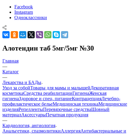
Facebook
Instagram
Одноклассники
Алотендин таб 5мг/5мг №30
Главная
—
Каталог
—
Лекарства и БАДы
Уход за собой
Товары для мамы и малышей
Декоративная
косметика
Средства реабилитации
Гигиена
Женская
гигиена
Здоровое и спец. питание
Контрацепция
Лечебно-
профилактическое белье
Медицинская техника
Медицинские
изделия
Репелленты
Перевязочные средства
Шовный
материал
Аксессуары
Печатная продукция
—
Кардиология, ангиология
Анальгетики, спазмолитики
Аллергия
Антибактериальные и