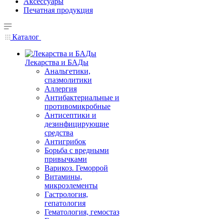
Аксессуары
Печатная продукция
Каталог
Лекарства и БАДы
Анальгетики,
спазмолитики
Аллергия
Антибактериальные и
противомикробные
Антисептики и
дезинфицирующие
средства
Антигрибок
Борьба с вредными
привычками
Варикоз. Геморрой
Витамины,
микроэлементы
Гастрология,
гепатология
Гематология, гемостаз