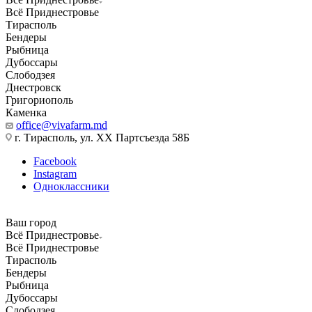
Всё Приднестровье
Тирасполь
Бендеры
Рыбница
Дубоссары
Слободзея
Днестровск
Григориополь
Каменка
office@vivafarm.md
г. Тирасполь, ул. ХХ Партсъезда 58Б
Facebook
Instagram
Одноклассники
Ваш город
Всё Приднестровье
Всё Приднестровье
Тирасполь
Бендеры
Рыбница
Дубоссары
Слободзея