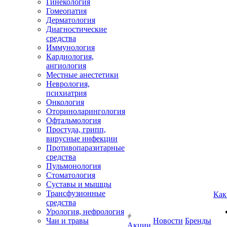
Гинекология
Гомеопатия
Дерматология
Диагностические
средства
Иммунология
Кардиология,
ангиология
Местные анестетики
Неврология,
психиатрия
Онкология
Оториноларингология
Офтальмология
Простуда, грипп,
вирусные инфекции
Противопаразитарные
средства
Пульмонология
Стоматология
Суставы и мышцы
Трансфузионные
Как
средства
Урология, нефрология
Чаи и травы
Новости
Бренды
Акции